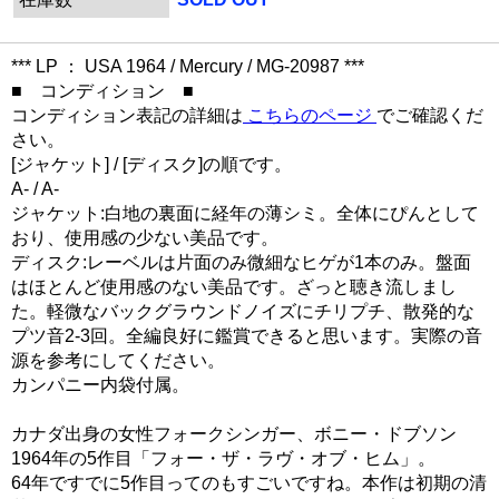
*** LP ： USA 1964 / Mercury / MG-20987 ***
■ コンディション ■
コンディション表記の詳細は
こちらのページ
でご確認くだ
さい。
[ジャケット] / [ディスク]の順です。
A- / A-
ジャケット:白地の裏面に経年の薄シミ。全体にぴんとして
おり、使用感の少ない美品です。
ディスク:レーベルは片面のみ微細なヒゲが1本のみ。盤面
はほとんど使用感のない美品です。ざっと聴き流しまし
た。軽微なバックグラウンドノイズにチリプチ、散発的な
プツ音2-3回。全編良好に鑑賞できると思います。実際の音
源を参考にしてください。
カンパニー内袋付属。
カナダ出身の女性フォークシンガー、ボニー・ドブソン
1964年の5作目「フォー・ザ・ラヴ・オブ・ヒム」。
64年ですでに5作目ってのもすごいですね。本作は初期の清