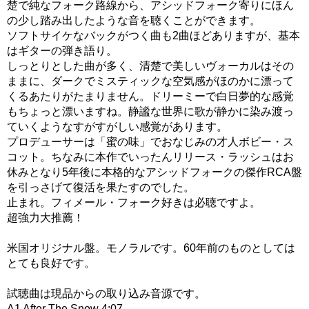
楚で純なフォーク路線から、アシッドフォーク寄りにほん
の少し踏み出したような音を聴くことができます。
ソフトサイケなバックがつく曲も2曲ほどありますが、基本
はギターの弾き語り。
しっとりとした曲が多く、清楚で美しいヴォーカルはその
ままに、ダークでミスティックな空気感がほのかに漂って
くるあたりがたまりません。ドリーミーで白日夢的な感覚
もちょっと漂いますね。静謐な世界に歌が静かに染み渡っ
ていくようなすがすがしい感覚があります。
プロデューサーは「蜜の味」でおなじみの才人ボビー・ス
コット。ちなみに本作でいったんリリース・ラッシュはお
休みとなり5年後に本格的なアシッドフォークの傑作RCA盤
を引っさげて復活を果たすのでした。
止まれ。フィメール・フォーク好きは必聴ですよ。
超強力大推薦！
米国オリジナル盤。モノラルです。60年前のものとしては
とても良好です。
試聴曲は現品からの取り込み音源です。
A1 After The Snow 4:07