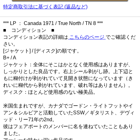
特定商取引法に基づく表記 (返品など)
*** LP ： Canada 1971 / True North / TN 8 ***
■ コンディション ■
コンディション表記の詳細は
こちらのページ
でご確認くだ
さい。
[ジャケット] / [ディスク]の順です。
B+ / A
ジャケット：全体にそこはかとなく使用感はありますが、
しっかりとした良品です。右上シール剥がし跡。上下辺と
もに糊付けが剥がれていて見開き状態になっています（き
れいに糊代から剥がれています、破れ等はありません）。
ディスク：ほとんど使用感のない極美品。
米国生まれですが、カナダでゴードン・ライトフットやイ
アン＆シルビアと活動していたSSW／ギタリスト、デヴィ
ッド・リー71年の2nd。
彼はフェアポートのメンバーに名を連ねていたこともあり
ました。