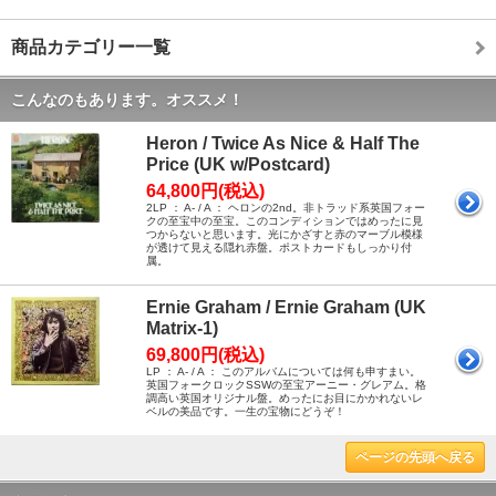
商品カテゴリー一覧
こんなのもあります。オススメ！
Heron / Twice As Nice & Half The
Price (UK w/Postcard)
64,800円(税込)
2LP ： A- / A ： ヘロンの2nd。非トラッド系英国フォー
クの至宝中の至宝。このコンディションではめったに見
つからないと思います。光にかざすと赤のマーブル模様
が透けて見える隠れ赤盤。ポストカードもしっかり付
属。
Ernie Graham / Ernie Graham (UK
Matrix-1)
69,800円(税込)
LP ： A- / A ： このアルバムについては何も申すまい。
英国フォークロックSSWの至宝アーニー・グレアム。格
調高い英国オリジナル盤。めったにお目にかかれないレ
ベルの美品です。一生の宝物にどうぞ！
ページの先頭へ戻る