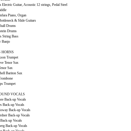
Electric Guitar, Acoustic 12 strings, Pedal Steel
iddle
nfara Piano, Organ
Bottleneck & Slide Guitars
hall Drums
stein Drums
s String Bass
y Banjo
 HORNS
kson Trumpet
ve Tenor Sax
enor Sax
hell Bariton Sax
Trombone
ps Trumpet
OUND VOCALS
re Back-up Vocals
es Back-up Vocals
lloway Back-up Vocals
rdner Back-up Vocals
Back-up Vocals
berg Back-up Vocals