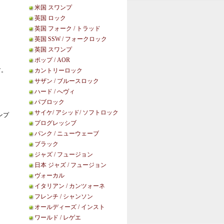
米国 スワンプ
英国 ロック
英国 フォーク / トラッド
英国 SSW / フォークロック
英国 スワンプ
ポップ / AOR
す。
カントリーロック
サザン / ブルースロック
ハード / へヴィ
パブロック
サイケ/ アシッド/ ソフトロック
ンプ
プログレッシブ
パンク / ニューウェーブ
ブラック
ジャズ / フュージョン
日本 ジャズ / フュージョン
ヴォーカル
イタリアン / カンツォーネ
フレンチ / シャンソン
オールディーズ / インスト
ワールド / レゲエ