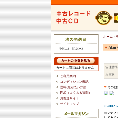
ホーム
>
Alan 
8/8(土) 8/12(水)
管理番号
カートに商品はありません
在庫数
ご利用案内
コンディション表記
送料/お支払い方法
その他
FAQ（よくある質問）
お友達サイト
サイトマップ
9L-00123 -
コンディ
してみて