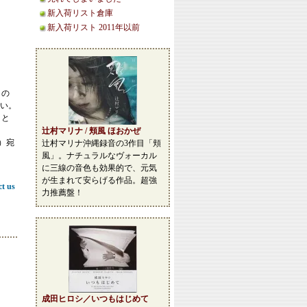
新入荷リスト倉庫
新入荷リスト 2011年以前
この
い。
こと
辻村マリナ / 頬風 ほおかぜ
等）宛
辻村マリナ沖縄録音の3作目「頬
風」。ナチュラルなヴォーカル
に三線の音色も効果的で、元気
が生まれて安らげる作品。超強
ct us
力推薦盤！
成田ヒロシ／いつもはじめて