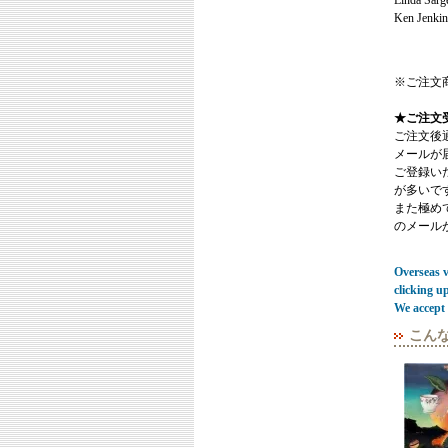
Linda Sarg
Ken Jenkin
※ご注文
★ご注文
ご注文後
メールが
ご登録い
が多いで
また極めてまれ
のメール
Overseas vi
clicking u
We accept 
こん