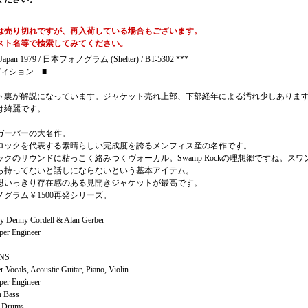
は売り切れですが、再入荷している場合もございます。
スト名等で検索してみてください。
 Japan 1979 / 日本フォノグラム (Shelter) / BT-5302 ***
ディション ■
ト裏が解説になっています。ジャケット売れ上部、下部経年による汚れ少しありま
は綺麗です。
ガーバーの大名作。
ロックを代表する素晴らしい完成度を誇るメンフィス産の名作です。
クのサウンドに粘っこく絡みつくヴォーカル。Swamp Rockの理想郷ですね。スワ
ら持ってないと話しにならないという基本アイテム。
思いっきり存在感のある見開きジャケットが最高です。
グラム￥1500再発シリーズ。
y Denny Cordell & Alan Gerber
per Engineer
NS
 Vocals, Acoustic Guitar, Piano, Violin
per Engineer
 Bass
n Drums