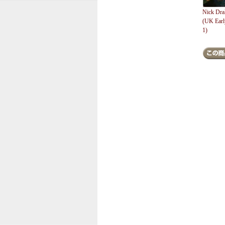
Nick Dra
(UK Earl
1)