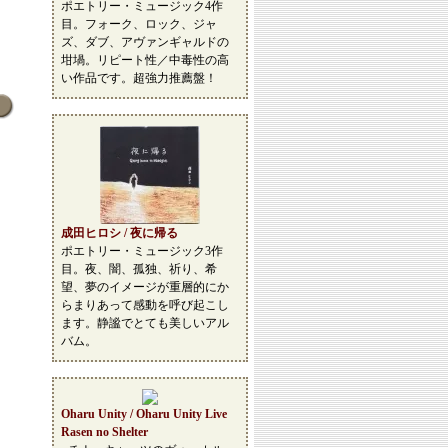
ポエトリー・ミュージック4作
目。フォーク、ロック、ジャ
ズ、ダブ、アヴァンギャルドの
坩堝。リピート性／中毒性の高
い作品です。超強力推薦盤！
成田ヒロシ / 夜に帰る
ポエトリー・ミュージック3作
目。夜、闇、孤独、祈り、希
望、夢のイメージが重層的にか
らまりあって感動を呼び起こし
ます。静謐でとても美しいアル
バム。
Oharu Unity / Oharu Unity Live
Rasen no Shelter