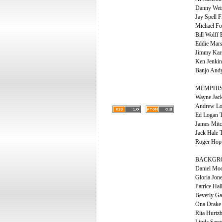
Danny Weis 
Jay Spell F
Michael Fo
Bill Wolff 
Eddie Mars
Jimmy Kar
Ken Jenkin
Banjo And
MEMPHIS
Wayne Jac
Andrew Lo
Ed Logan T
James Mitc
Jack Hale 
Roger Hop
BACKGR
Daniel Moo
Gloria Jon
Patrice Ha
Beverly Ga
Ona Drake 
Rita Hurtz