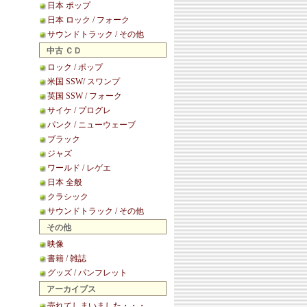
日本 ポップ
日本 ロック / フォーク
サウンドトラック / その他
中古 ＣＤ
ロック / ポップ
米国 SSW/ スワンプ
英国 SSW / フォーク
サイケ / プログレ
パンク / ニューウェーブ
ブラック
ジャズ
ワールド / レゲエ
日本 全般
クラシック
サウンドトラック / その他
その他
映像
書籍 / 雑誌
グッズ / パンフレット
アーカイブス
売れてしまいました・・・