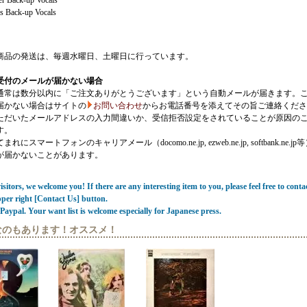
er Back-up Vocals
s Back-up Vocals
商品の発送は、毎週水曜日、土曜日に行っています。
受付のメールが届かない場合
通常は数分以内に「ご注文ありがとうございます」という自動メールが届きます。
届かない場合はサイトの
お問い合わせ
からお電話番号を添えてその旨ご連絡くださ
ただいたメールアドレスの入力間違いか、受信拒否設定をされていることが原因の
す。
にスマートフォンのキャリアメール（docomo.ne.jp, ezweb.ne.jp, softbank.ne.jp
が届かないことがあります。
sitors, we welcome you! If there are any interesting item to you, please feel free to conta
pper right [Contact Us] button.
Paypal. Your want list is welcome especially for Japanese press.
なのもあります！オススメ！