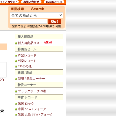
空白で区切り複数語のAND検索が可能
新入荷商品
新入荷商品リスト
特価品セール
洋楽レコード
邦楽レコード
CDその他
新譜 / 新品
新譜 / 新品コーナー
ど)
特設コーナー
ブラックホーク99選
中古 レコード
米国 ロック
米国 SSW / フォーク
検索
米国 女性 SSW / フォーク