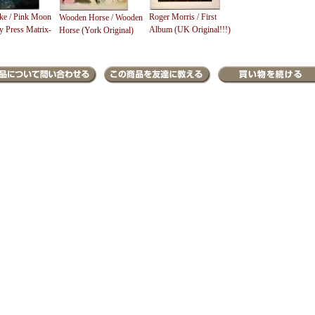
ke / Pink Moon
Roger Morris / First
Wooden Horse / Wooden
y Press Matrix-
Album (UK Original!!!)
Horse (York Original)