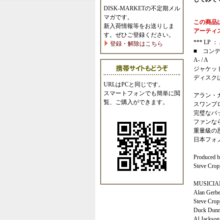
DISK-MARKETの不定期メル
マガです。
この商品
新入荷情報等をお送りしま
アーティ
す。ぜひご登録ください。
*** LP ：
登録・解除はこちら
■ コン
A- / A
ジャケッ
ディスク
URLはPCと同じです。
スマートフォンでも簡単に閲
アラン・
覧、ご購入ができます。
スワンプ
完璧なバッ
ファンな
重量級の
日本フォノ
Produced b
Steve Crop
MUSICIA
Alan Gerber
Steve Crop
Duck Dunn
Al Jackso