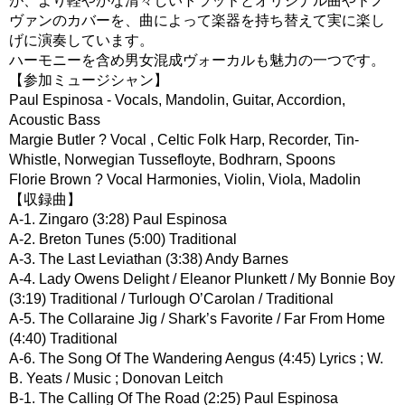
が、より軽やかな清々しいトラッドとオリジナル曲やドノ
ヴァンのカバーを、曲によって楽器を持ち替えて実に楽し
げに演奏しています。
ハーモニーを含め男女混成ヴォーカルも魅力の一つです。
【参加ミュージシャン】
Paul Espinosa - Vocals, Mandolin, Guitar, Accordion,
Acoustic Bass
Margie Butler ? Vocal , Celtic Folk Harp, Recorder, Tin-
Whistle, Norwegian Tussefloyte, Bodhrarn, Spoons
Florie Brown ? Vocal Harmonies, Violin, Viola, Madolin
【収録曲】
A-1. Zingaro (3:28) Paul Espinosa
A-2. Breton Tunes (5:00) Traditional
A-3. The Last Leviathan (3:38) Andy Barnes
A-4. Lady Owens Delight / Eleanor Plunkett / My Bonnie Boy
(3:19) Traditional / Turlough O’Carolan / Traditional
A-5. The Collaraine Jig / Shark’s Favorite / Far From Home
(4:40) Traditional
A-6. The Song Of The Wandering Aengus (4:45) Lyrics ; W.
B. Yeats / Music ; Donovan Leitch
B-1. The Calling Of The Road (2:25) Paul Espinosa