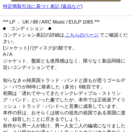
特定商取引法に基づく表記 (返品など)
*** LP ： UK / 88 / ARC Music / EULP 1065 ***
■ コンディション ■
コンディション表記の詳細は
こちらのページ
でご確認くだ
さい。
[ジャケット] / [ディスク]の順です。
A / A
ジャケット、盤面とも使用感はなく、限りなく新品同様に
近いコンディションです。
知らなきゃ純英国トラッド・バンドと誰もが思うゴールデ
ン・バウが88年に発表した（多分）6枚目です。
初期は「遅れてやってきたインクレディブル・ストリン
グ・バンド」といった趣でしたが、本作では正統派アイリ
ッシュ・トラッド・バンドへと見事に成長しています。
本作の肝は、おそらくは彼らの祖先の祖国である英国に渡
り、録音したことに尽きるでしょう。
前作から男一人が抜け、男一人女二人の編成になりました