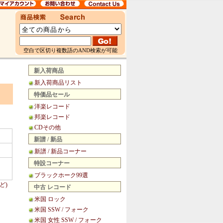
空白で区切り複数語のAND検索が可能
新入荷商品
新入荷商品リスト
特価品セール
洋楽レコード
邦楽レコード
CDその他
新譜 / 新品
新譜 / 新品コーナー
特設コーナー
ブラックホーク99選
ど)
中古 レコード
米国 ロック
米国 SSW / フォーク
米国 女性 SSW / フォーク