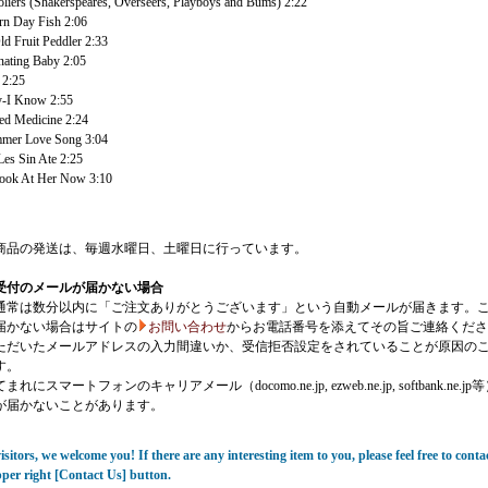
liers (Shakerspeares, Overseers, Playboys and Bums) 2:22
n Day Fish 2:06
d Fruit Peddler 2:33
ating Baby 2:05
 2:25
y-I Know 2:55
ted Medicine 2:24
mmer Love Song 3:04
es Sin Ate 2:25
Look At Her Now 3:10
商品の発送は、毎週水曜日、土曜日に行っています。
受付のメールが届かない場合
通常は数分以内に「ご注文ありがとうございます」という自動メールが届きます。
届かない場合はサイトの
お問い合わせ
からお電話番号を添えてその旨ご連絡くださ
ただいたメールアドレスの入力間違いか、受信拒否設定をされていることが原因の
す。
にスマートフォンのキャリアメール（docomo.ne.jp, ezweb.ne.jp, softbank.ne.jp
が届かないことがあります。
sitors, we welcome you! If there are any interesting item to you, please feel free to conta
pper right [Contact Us] button.