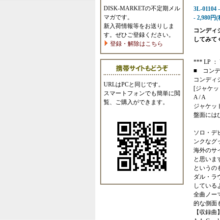
DISK-MARKETの不定期メル
3L-01104 
マガです。
- 2,980円
新入荷情報等をお送りしま
コンディ
す。ぜひご登録ください。
してみて
登録・解除はこちら
*** LP ： U
■ コン
コンディ
URLはPCと同じです。
[ジャケッ
スマートフォンでも簡単に閲
A / A
覧、ご購入ができます。
ジャケッ
盤面には
ソロ・デ
ンクなグ
海外のサイト
と思いま
というのも
ダル・ラウ
している
全曲ノー
的な側面も
【収録曲