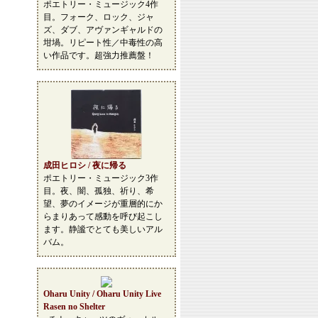
ポエトリー・ミュージック4作
目。フォーク、ロック、ジャ
ズ、ダブ、アヴァンギャルドの
坩堝。リピート性／中毒性の高
い作品です。超強力推薦盤！
成田ヒロシ / 夜に帰る
ポエトリー・ミュージック3作
目。夜、闇、孤独、祈り、希
望、夢のイメージが重層的にか
らまりあって感動を呼び起こし
ます。静謐でとても美しいアル
バム。
Oharu Unity / Oharu Unity Live
Rasen no Shelter