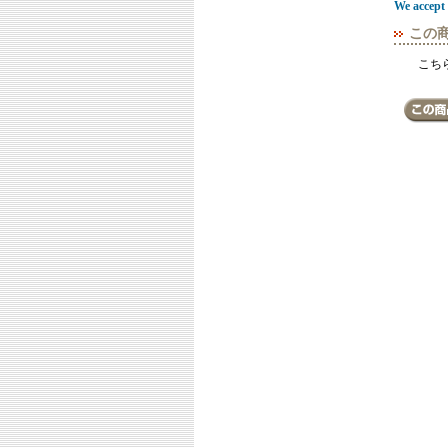
We accept 
この
こち