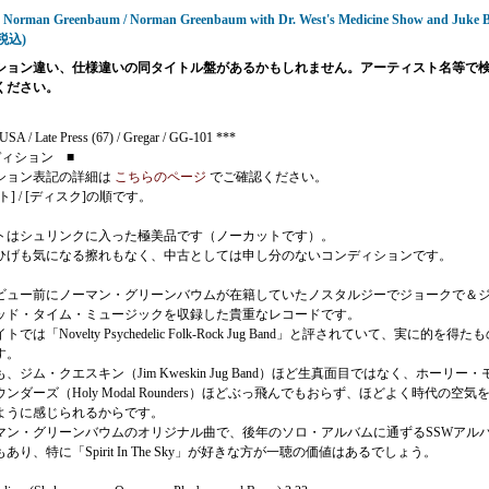
- Norman Greenbaum / Norman Greenbaum with Dr. West's Medicine Show and Juke 
(税込)
ション違い、仕様違いの同タイトル盤があるかもしれません。アーティスト名等で
ください。
SA / Late Press (67) / Gregar / GG-101 ***
ディション ■
ション表記の詳細は
こちらのページ
でご確認ください。
ト] / [ディスク]の順です。
トはシュリンクに入った極美品です（ノーカットです）。
ひげも気になる擦れもなく、中古としては申し分のないコンディションです。
ビュー前にノーマン・グリーンバウムが在籍していたノスタルジーでジョークで＆
ッド・タイム・ミュージックを収録した貴重なレコードです。
では「Novelty Psychedelic Folk-Rock Jug Band」と評されていて、実に的を得た
す。
、ジム・クエスキン（Jim Kweskin Jug Band）ほど生真面目ではなく、ホーリー・
ンダーズ（Holy Modal Rounders）ほどぶっ飛んでもおらず、ほどよく時代の空気
ように感じられるからです。
マン・グリーンバウムのオリジナル曲で、後年のソロ・アルバムに通ずるSSWアル
あり、特に「Spirit In The Sky」が好きな方が一聴の価値はあるでしょう。
】