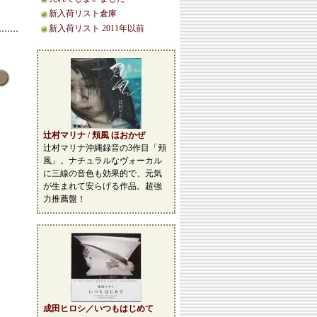
新入荷リスト倉庫
新入荷リスト 2011年以前
辻村マリナ / 頬風 ほおかぜ
辻村マリナ沖縄録音の3作目「頬
風」。ナチュラルなヴォーカル
に三線の音色も効果的で、元気
が生まれて安らげる作品。超強
力推薦盤！
成田ヒロシ／いつもはじめて