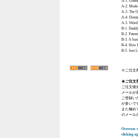
A-1. Gondo
A-2. Moder
A-3. The Ol
A-4. Domin
A-5. Weird
B-1. Dadd
B-2. Paten
B-3. A Su
B-4. How L
B-5. Just 
※ご注文
★ご注文
ご注文後
メールが
ご登録い
が多いで
また極めてまれ
のメール
Overseas vi
clicking u