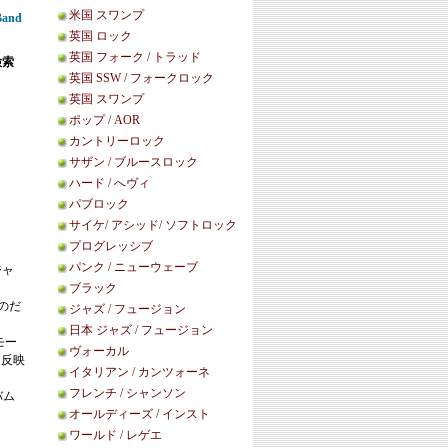
米国 スワンプ
Band
英国 ロック
英国 フォーク / トラッド
検索
英国 SSW / フォークロック
英国 スワンプ
ポップ / AOR
カントリーロック
サザン / ブルースロック
ハード / へヴィ
パブロック
サイケ/ アシッド/ ソフトロック
プログレッシブ
パンク / ニューウェーブ
ジャ
ブラック
ものだ
ジャズ / フュージョン
日本 ジャズ / フュージョン
モー
ヴォーカル
を反映
イタリアン / カンツォーネ
フレンチ / シャンソン
バム
オールディーズ / インスト
ワールド / レゲエ