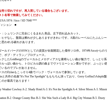
は売り切れですが、再入荷している場合もございます。
スト名等で検索してみてください。
USA 1974 / Atco / SD 7040 ***
ディション ■
O
ト：シュリンクに完全にくるまれた美品。左下切れ込みカット。
：ヒゲなし。盤面は擦れが少しありますがきれいです。A面のレーベルにたぶんシー
と思わtれる破れがあります。
ールドバーグのSSWとしての資質が全面開花した傑作ソロ作。1974年Atcoからの
で、ボブ・ディラン／プロデュース。
ックしたGoldbergのヴォーカルとメロディアスな素晴らしい曲が魅力で、しっとり
ウルっぽい曲から、トロピカル調の曲までヴァリエーション豊かですが、ぶっとい
ているのでブレがありません。
ースのDylanもこっそり4曲でバック・ヴォーカルで参加しています。
offinと共作の名曲"It's Not The Spotlight"ももちろん演っており、Gerry GoffinのAdeph
くのが最高であります！
y Weather Cowboy A-2. Shady Hotel A-3. It's Not the Spotlight A-4. Silver Moon A-5. Minstr
nation B-2. Orange County Bus B-3. She Was Such a Lady B-4. Big City Woman B-5. Dusty