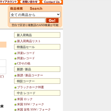
空白で区切り複数語のAND検索が可能
新入荷商品
新入荷商品リスト
特価品セール
洋楽レコード
邦楽レコード
CDその他
新譜 / 新品
新譜 / 新品コーナー
ど)
特設コーナー
ブラックホーク99選
中古 レコード
米国 ロック
米国 SSW / フォーク
検索
米国 女性 SSW / フォーク