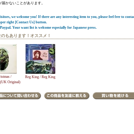
が届かないことがあります。
sitors, we welcome you! If there are any interesting item to you, please feel free to conta
pper right [Contact Us] button.
Paypal. Your want list is welcome especially for Japanese press.
なのもあります！オススメ！
istmas /
Reg King / Reg King
 (UK Original)