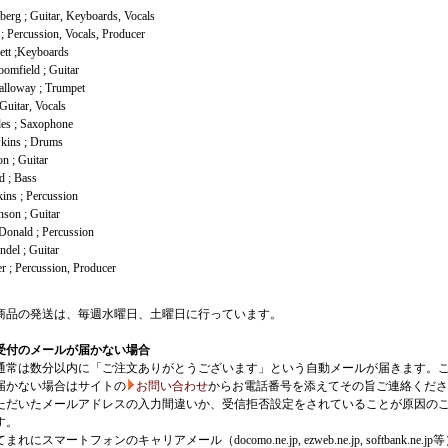
berg ; Guitar, Keyboards, Vocals
; Percussion, Vocals, Producer
ett ;Keyboards
omfield ; Guitar
alloway ; Trumpet
 Guitar, Vocals
es ; Saxophone
kins ; Drums
n ; Guitar
 ; Bass
ins ; Percussion
son ; Guitar
onald ; Percussion
del ; Guitar
r ; Percussion, Producer
商品の発送は、毎週水曜日、土曜日に行っています。
受付のメールが届かない場合
通常は数分以内に「ご注文ありがとうございます」という自動メールが届きます。
届かない場合はサイトの
お問い合わせ
からお電話番号を添えてその旨ご連絡くださ
ただいたメールアドレスの入力間違いか、受信拒否設定をされていることが原因の
す。
にスマートフォンのキャリアメール（docomo.ne.jp, ezweb.ne.jp, softbank.ne.jp