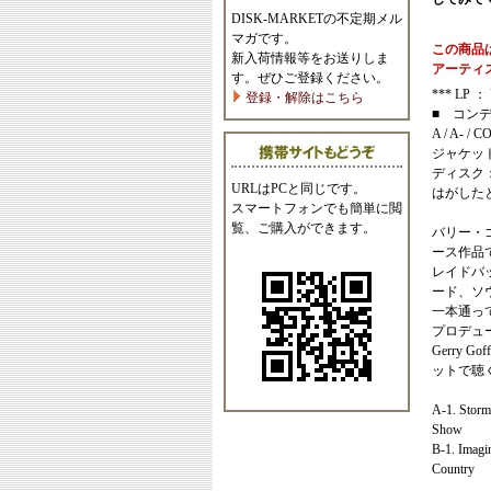
DISK-MARKETの不定期メル
マガです。
この商品
新入荷情報等をお送りしま
アーティ
す。ぜひご登録ください。
*** LP ： 
登録・解除はこちら
■ コン
A / A- / C
ジャケッ
ディスク
URLはPCと同じです。
はがした
スマートフォンでも簡単に閲
覧、ご購入ができます。
バリー・ゴ
ース作品
レイドバ
ード、ソ
一本通っ
プロデュ
Gerry G
ットで聴
A-1. Storm
Show
B-1. Imagi
Country