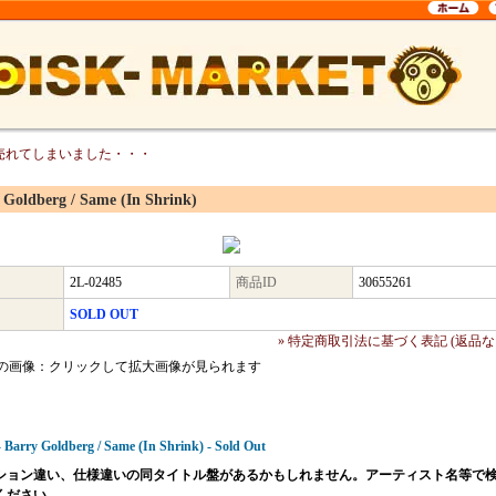
売れてしまいました・・・
 Goldberg / Same (In Shrink)
2L-02485
商品ID
30655261
SOLD OUT
» 特定商取引法に基づく表記 (返品な
の画像：クリックして拡大画像が見られます
 Barry Goldberg / Same (In Shrink) - Sold Out
ション違い、仕様違いの同タイトル盤があるかもしれません。アーティスト名等で
ください。