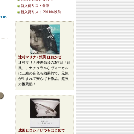
新入荷リスト倉庫
新入荷リスト 2011年以前
ct us
辻村マリナ / 頬風 ほおかぜ
辻村マリナ沖縄録音の3作目「頬
風」。ナチュラルなヴォーカル
に三線の音色も効果的で、元気
が生まれて安らげる作品。超強
力推薦盤！
成田ヒロシ／いつもはじめて