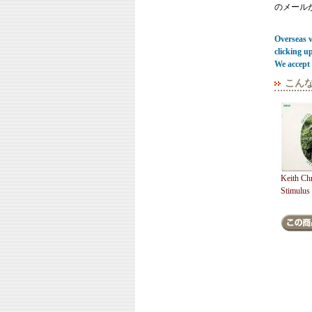
のメール
Overseas vi
clicking u
We accept 
こん
Keith Chr
Stimulus