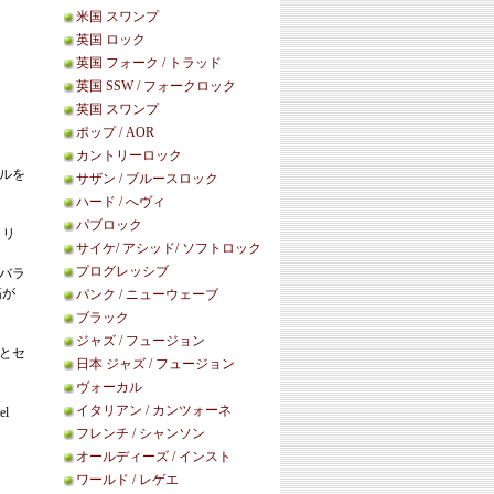
米国 スワンプ
英国 ロック
英国 フォーク / トラッド
英国 SSW / フォークロック
英国 スワンプ
ポップ / AOR
カントリーロック
ルを
サザン / ブルースロック
ハード / へヴィ
パブロック
リリ
サイケ/ アシッド/ ソフトロック
プログレッシブ
系バラ
筋が
パンク / ニューウェーブ
ブラック
ジャズ / フュージョン
i盤とセ
日本 ジャズ / フュージョン
ヴォーカル
イタリアン / カンツォーネ
el
フレンチ / シャンソン
オールディーズ / インスト
ワールド / レゲエ