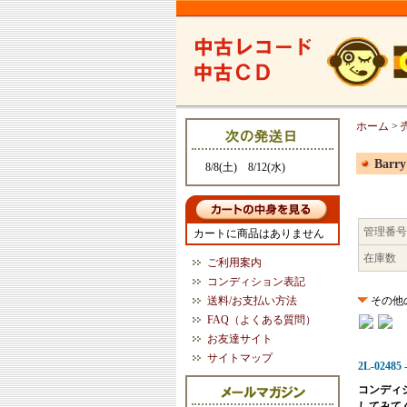
ホーム
>
Barry
8/8(土) 8/12(水)
管理番号
カートに商品はありません
在庫数
ご利用案内
コンディション表記
送料/お支払い方法
その他
FAQ（よくある質問）
お友達サイト
サイトマップ
2L-02485 -
コンディ
してみて