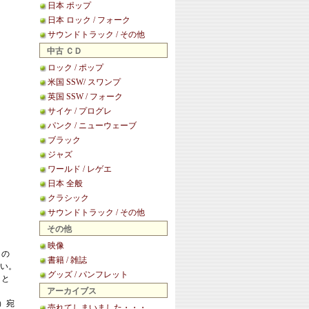
日本 ポップ
日本 ロック / フォーク
サウンドトラック / その他
中古 ＣＤ
ロック / ポップ
米国 SSW/ スワンプ
英国 SSW / フォーク
サイケ / プログレ
パンク / ニューウェーブ
ブラック
ジャズ
ワールド / レゲエ
日本 全般
クラシック
サウンドトラック / その他
その他
映像
この
書籍 / 雑誌
い。
グッズ / パンフレット
こと
アーカイブス
等）宛
売れてしまいました・・・