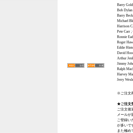
Barry Gold
Bob Dylan 
Barry Beck
Michael Blo
Harrison C
Pete Carr ;
Ronnie Ead
Roger Haw
Eddie Hinto
David Hood
Arthur Jenk
Jimmy John
Ralph MacD
Harvey Man
Jerry Wexle
※ご注文
★ご注文
ご注文後
メールが
ご登録い
が多いで
また極めてまれ