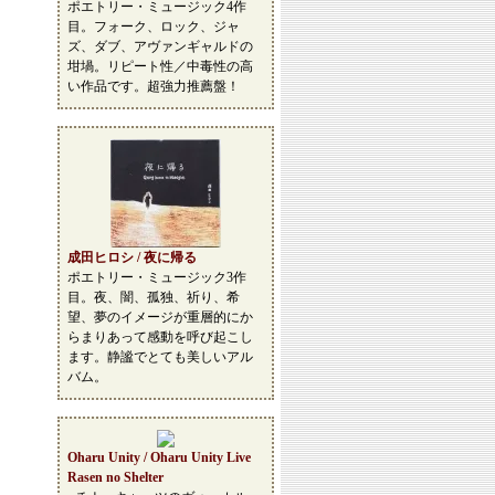
ポエトリー・ミュージック4作
目。フォーク、ロック、ジャ
ズ、ダブ、アヴァンギャルドの
坩堝。リピート性／中毒性の高
い作品です。超強力推薦盤！
成田ヒロシ / 夜に帰る
ポエトリー・ミュージック3作
目。夜、闇、孤独、祈り、希
望、夢のイメージが重層的にか
らまりあって感動を呼び起こし
ます。静謐でとても美しいアル
バム。
Oharu Unity / Oharu Unity Live
Rasen no Shelter