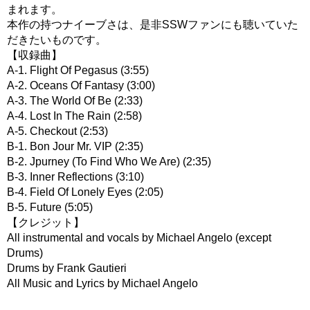
まれます。
本作の持つナイーブさは、是非SSWファンにも聴いていた
だきたいものです。
【収録曲】
A-1. Flight Of Pegasus (3:55)
A-2. Oceans Of Fantasy (3:00)
A-3. The World Of Be (2:33)
A-4. Lost In The Rain (2:58)
A-5. Checkout (2:53)
B-1. Bon Jour Mr. VIP (2:35)
B-2. Jpurney (To Find Who We Are) (2:35)
B-3. Inner Reflections (3:10)
B-4. Field Of Lonely Eyes (2:05)
B-5. Future (5:05)
【クレジット】
All instrumental and vocals by Michael Angelo (except
Drums)
Drums by Frank Gautieri
All Music and Lyrics by Michael Angelo