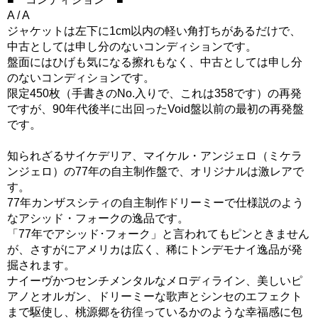
A / A
ジャケットは左下に1cm以内の軽い角打ちがあるだけで、
中古としては申し分のないコンディションです。
盤面にはひげも気になる擦れもなく、中古としては申し分
のないコンディションです。
限定450枚（手書きのNo.入りで、これは358です）の再発
ですが、90年代後半に出回ったVoid盤以前の最初の再発盤
です。
知られざるサイケデリア、マイケル・アンジェロ（ミケラ
ンジェロ）の77年の自主制作盤で、オリジナルは激レアで
す。
77年カンザスシティの自主制作ドリーミーで仕様説のよう
なアシッド・フォークの逸品です。
「77年でアシッド･フォーク」と言われてもピンときません
が、さすがにアメリカは広く、稀にトンデモナイ逸品が発
掘されます。
ナイーヴかつセンチメンタルなメロディライン、美しいピ
アノとオルガン、ドリーミーな歌声とシンセのエフェクト
まで駆使し、桃源郷を彷徨っているかのような幸福感に包