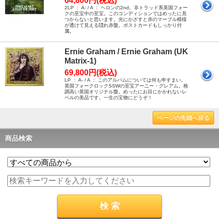
64,800円(税込)
2LP ： A- / A ： ヘロンの2nd。非トラッド系英国フォー
クの至宝中の至宝。このコンディションではめったに見
つからないと思います。光にかざすと赤のマーブル模様
が透けて見える隠れ赤盤。ポストカードもしっかり付
属。
Ernie Graham / Ernie Graham (UK
Matrix-1)
69,800円(税込)
LP ： A- / A ： このアルバムについては何も申すまい。
英国フォークロックSSWの至宝アーニー・グレアム。格
調高い英国オリジナル盤。めったにお目にかかれないレ
ベルの美品です。一生の宝物にどうぞ！
ページの先頭へ戻る
商品検索