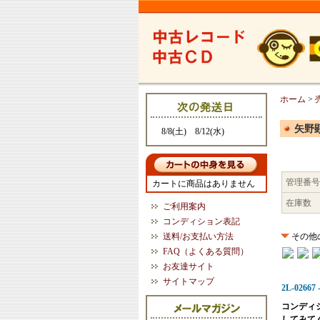
ホーム
>
矢野顕子
8/8(土) 8/12(水)
管理番号
カートに商品はありません
在庫数
ご利用案内
コンディション表記
送料/お支払い方法
その他
FAQ（よくある質問）
お友達サイト
サイトマップ
2L-02667
コンディ
してみて