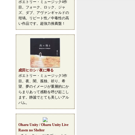
ポエトリー・ミュージック4作
目。フォーク、ロック、ジャ
ズ、ダブ、アヴァンギャルドの
坩堝。リピート性／中毒性の高
い作品です。超強力推薦盤！
成田ヒロシ / 夜に帰る
ポエトリー・ミュージック3作
目。夜、闇、孤独、祈り、希
望、夢のイメージが重層的にか
らまりあって感動を呼び起こし
ます。静謐でとても美しいアル
バム。
Oharu Unity / Oharu Unity Live
Rasen no Shelter