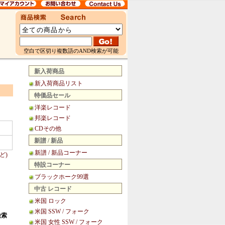
空白で区切り複数語のAND検索が可能
新入荷商品
新入荷商品リスト
特価品セール
洋楽レコード
邦楽レコード
CDその他
新譜 / 新品
新譜 / 新品コーナー
ど)
特設コーナー
ブラックホーク99選
中古 レコード
米国 ロック
米国 SSW / フォーク
検索
米国 女性 SSW / フォーク