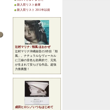
新入荷リスト倉庫
新入荷リスト 2011年以前
辻村マリナ / 頬風 ほおかぜ
辻村マリナ沖縄録音の3作目「頬
風」。ナチュラルなヴォーカル
に三線の音色も効果的で、元気
が生まれて安らげる作品。超強
力推薦盤！
成田ヒロシ／いつもはじめて