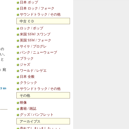
日本 ポップ
日本 ロック / フォーク
サウンドトラック / その他
中古 ＣＤ
ロック / ポップ
米国 SSW/ スワンプ
英国 SSW / フォーク
サイケ / プログレ
この
パンク / ニューウェーブ
い。
ブラック
こと
ジャズ
等）宛
ワールド / レゲエ
日本 全般
クラシック
ct us
サウンドトラック / その他
その他
映像
書籍 / 雑誌
グッズ / パンフレット
アーカイブス
売れてしまいました・・・