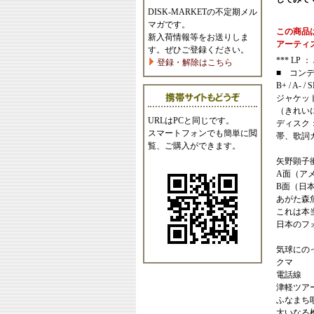
DISK-MARKETの不定期メル
マガです。
この商品
新入荷情報等をお送りしま
アーティ
す。ぜひご登録ください。
*** LP ： 
登録・解除はこちら
■ コン
B+ / A- / 
ジャケッ
（きれい
URLはPCと同じです。
ディスク
スマートフォンでも簡単に閲
帯、歌詞
覧、ご購入ができます。
矢野顕子
A面（アメ
B面（日
あがた森
これは本
日本のフ
気球にの
クマ
電話線
津軽ツア
ふなまち唄 P
大いなる