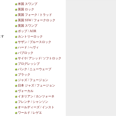
米国 スワンプ
英国 ロック
英国 フォーク / トラッド
英国 SSW / フォークロック
英国 スワンプ
ポップ / AOR
ます
カントリーロック
サザン / ブルースロック
ハード / へヴィ
パブロック
サイケ/ アシッド/ ソフトロック
プログレッシブ
パンク / ニューウェーブ
ブラック
ジャズ / フュージョン
日本 ジャズ / フュージョン
ヴォーカル
イタリアン / カンツォーネ
フレンチ / シャンソン
オールディーズ / インスト
ワールド / レゲエ