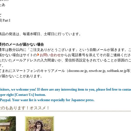
たあ
て
art I
商品の発送は、毎週水曜日、土曜日に行っています。
受付のメールが届かない場合
通常は数分以内に「ご注文ありがとうございます」という自動メールが届きます。
届かない場合はサイトの
お問い合わせ
からお電話番号を添えてその旨ご連絡くださ
ただいたメールアドレスの入力間違いか、受信拒否設定をされていることが原因の
す。
にスマートフォンのキャリアメール（docomo.ne.jp, ezweb.ne.jp, softbank.ne.jp
が届かないことがあります。
sitors, we welcome you! If there are any interesting item to you, please feel free to conta
pper right [Contact Us] button.
Paypal. Your want list is welcome especially for Japanese press.
なのもあります！オススメ！