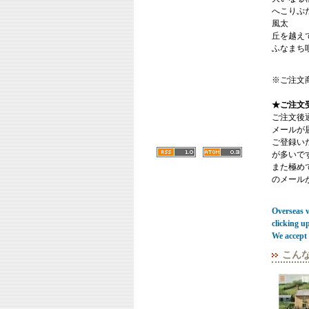
へこりぷ
風太
丘を越え
ふなまち唄 P
※ご注文
★ご注文
ご注文後
メールが
ご登録い
が多いで
また極めてまれ
のメール
Overseas vi
clicking u
We accept 
こん