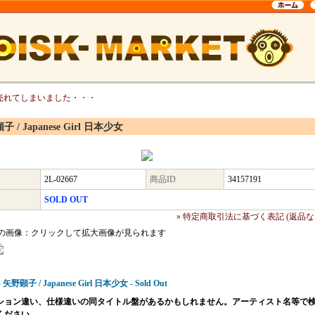
売れてしまいました・・・
 / Japanese Girl 日本少女
2L-02667
商品ID
34157191
SOLD OUT
» 特定商取引法に基づく表記 (返品な
の画像：クリックして拡大画像が見られます
 - 矢野顕子 / Japanese Girl 日本少女 - Sold Out
ション違い、仕様違いの同タイトル盤があるかもしれません。アーティスト名等で
ください。