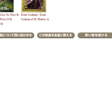
Twice As Nice &
Ernie Graham / Ernie
 Price (UK
Graham (UK Matrix-1)
rd)