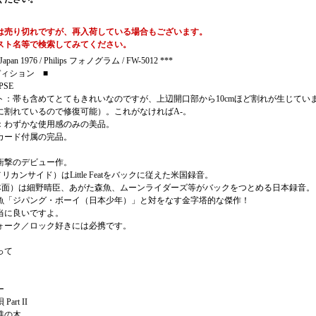
は売り切れですが、再入荷している場合もございます。
スト名等で検索してみてください。
Japan 1976 / Philips フォノグラム / FW-5012 ***
ディション ■
SPSE
ト：帯も含めてとてもきれいなのですが、上辺開口部から10cmほど割れが生じてい
に割れているので修復可能）。これがなければA-。
：わずかな使用感のみの美品。
カード付属の完品。
衝撃のデビュー作。
リカンサイド）はLittle Featをバックに従えた米国録音。
本面）は細野晴臣、あがた森魚、ムーンライダーズ等がバックをつとめる日本録音。
魚「ジパング・ボーイ（日本少年）」と対をなす金字塔的な傑作！
当に良いですよ。
ォーク／ロック好きには必携です。
って
ー
art II
椎の木