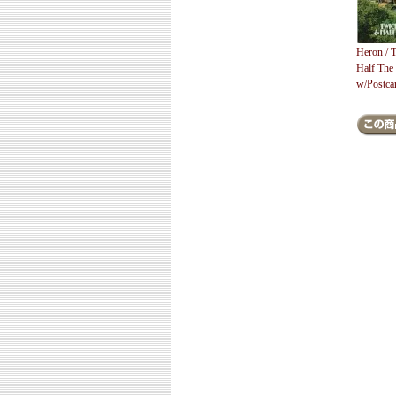
Heron / 
Half The
w/Postca