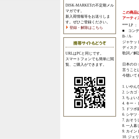
DISK-MARKETの不定期メル
マガです。
この商品
新入荷情報等をお送りしま
アーティ
す。ぜひご登録ください。
*** LP ： 1
登録・解除はこちら
■ コン
B- / A-
ジャケッ
ディスク
歌詞／解
URLはPCと同じです。
スマートフォンでも簡単に閲
日本のロ
覧、ご購入ができます。
言うこと
今聴いて
1. いや
2. シカ
3. ちょ
4. キー
5. ドツボ
6. シヤ
7. おそ
8. 一人暮
9. カイ
10. ジ