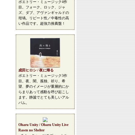
ポエトリー・ミュージック4作
目。フォーク、ロック、ジャ
ズ、ダブ、アヴァンギャルドの
坩堝。リピート性／中毒性の高
い作品です。超強力推薦盤！
成田ヒロシ / 夜に帰る
ポエトリー・ミュージック3作
目。夜、闇、孤独、祈り、希
望、夢のイメージが重層的にか
らまりあって感動を呼び起こし
ます。静謐でとても美しいアル
バム。
Oharu Unity / Oharu Unity Live
Rasen no Shelter