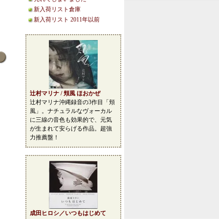
新入荷リスト倉庫
新入荷リスト 2011年以前
辻村マリナ / 頬風 ほおかぜ
辻村マリナ沖縄録音の3作目「頬
風」。ナチュラルなヴォーカル
に三線の音色も効果的で、元気
が生まれて安らげる作品。超強
力推薦盤！
成田ヒロシ／いつもはじめて