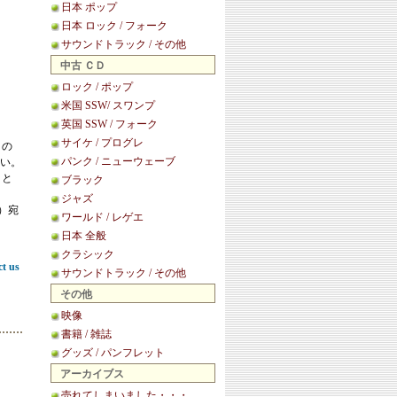
日本 ポップ
日本 ロック / フォーク
サウンドトラック / その他
中古 ＣＤ
ロック / ポップ
米国 SSW/ スワンプ
英国 SSW / フォーク
サイケ / プログレ
この
パンク / ニューウェーブ
い。
こと
ブラック
ジャズ
等）宛
ワールド / レゲエ
日本 全般
クラシック
ct us
サウンドトラック / その他
その他
映像
書籍 / 雑誌
グッズ / パンフレット
アーカイブス
売れてしまいました・・・