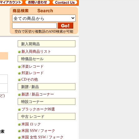
空白で区切り複数語のAND検索が可能
新入荷商品
新入荷商品リスト
特価品セール
洋楽レコード
邦楽レコード
CDその他
新譜 / 新品
新譜 / 新品コーナー
ど)
特設コーナー
ブラックホーク99選
中古 レコード
米国 ロック
米国 SSW / フォーク
検索
米国 女性 SSW / フォーク