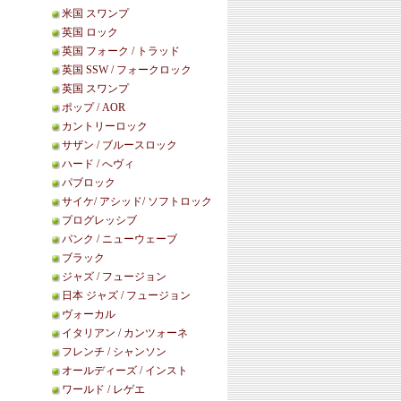
米国 スワンプ
英国 ロック
英国 フォーク / トラッド
英国 SSW / フォークロック
英国 スワンプ
ポップ / AOR
。
カントリーロック
サザン / ブルースロック
ハード / へヴィ
パブロック
サイケ/ アシッド/ ソフトロック
プログレッシブ
パンク / ニューウェーブ
ブラック
ジャズ / フュージョン
日本 ジャズ / フュージョン
ヴォーカル
イタリアン / カンツォーネ
フレンチ / シャンソン
オールディーズ / インスト
ワールド / レゲエ