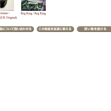
istmas /
Reg King / Reg King
 (UK Original)