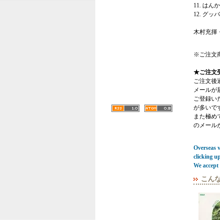
11. は
12. グ
木村充揮
※ご注文
★ご注文
ご注文後
メールが
ご登録い
が多いで
また極めてまれ
のメール
Overseas vi
clicking u
We accept 
こん