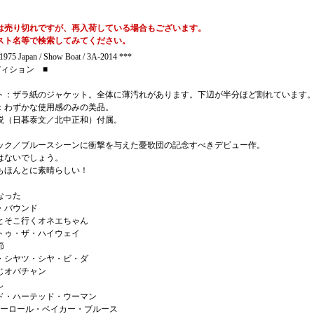
は売り切れですが、再入荷している場合もございます。
スト名等で検索してみてください。
975 Japan / Show Boat / 3A-2014 ***
ディション ■
ト：ザラ紙のジャケット。全体に薄汚れがあります。下辺が半分ほど割れています
：わずかな使用感のみの美品。
説（日暮泰文／北中正和）付属。
ック／ブルースシーンに衝撃を与えた憂歌団の記念すべきデビュー作。
はないでしょう。
もほんとに素晴らしい！
んなった
ゴ・バウンド
いとそこ行くオネエちゃん
・トゥ・ザ・ハイウェイ
節
ツ・シヤツ・シヤ・ビ・ダ
うじオバチャン
し
ンド・ハーテッド・ウーマン
ェリーロール・ベイカー・ブルース