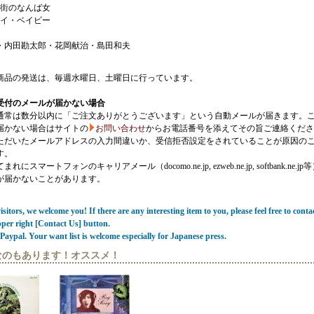
んか街のなんば女
ッバイ・ベイビー
・内田勘太郎・花岡献治・島田和夫
商品の発送は、毎週水曜日、土曜日に行っています。
受付のメールが届かない場合
通常は数分以内に「ご注文ありがとうございます」という自動メールが届きます。
届かない場合はサイトの
お問い合わせ
からお電話番号を添えてその旨ご連絡くださ
ただいたメールアドレスの入力間違いか、受信拒否設定をされていることが原因の
す。
にスマートフォンのキャリアメール（docomo.ne.jp, ezweb.ne.jp, softbank.ne.jp
が届かないことがあります。
sitors, we welcome you! If there are any interesting item to you, please feel free to conta
pper right [Contact Us] button.
Paypal. Your want list is welcome especially for Japanese press.
なのもあります！オススメ！