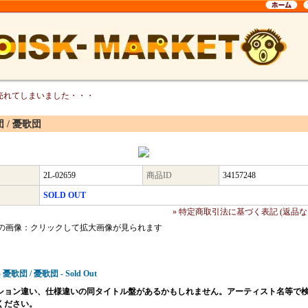
売れてしまいました・・・
 / 憂歌団
2L-02659
商品ID
34157248
SOLD OUT
» 特定商取引法に基づく表記 (返品な
の画像：クリックして拡大画像が見られます
 - 憂歌団 / 憂歌団 - Sold Out
ション違い、仕様違いの同タイトル盤があるかもしれません。アーティスト名等で
ください。