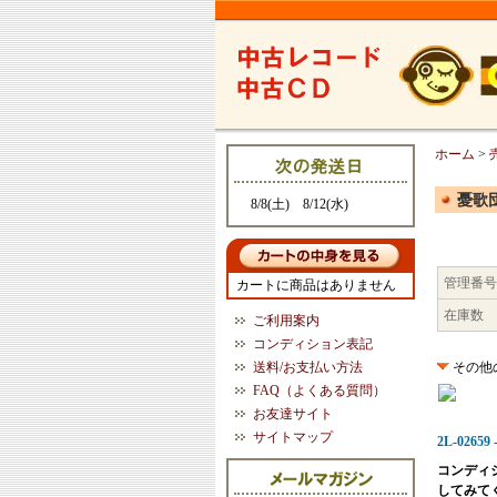
ホーム
>
憂歌団
8/8(土) 8/12(水)
管理番号
カートに商品はありません
在庫数
ご利用案内
コンディション表記
送料/お支払い方法
その他
FAQ（よくある質問）
お友達サイト
サイトマップ
2L-02659
コンディ
してみて