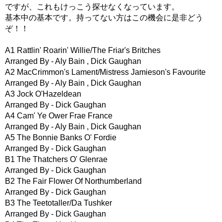
ですが、これもけっこう探せなくなっています。
基本中の基本です。持ってない方はこの機会に是非どう
ぞ！！
A1 Rattlin' Roarin' Willie/The Friar's Britches
Arranged By - Aly Bain , Dick Gaughan
A2 MacCrimmon's Lament/Mistress Jamieson's Favourite
Arranged By - Aly Bain , Dick Gaughan
A3 Jock O'Hazeldean
Arranged By - Dick Gaughan
A4 Cam' Ye Ower Frae France
Arranged By - Aly Bain , Dick Gaughan
A5 The Bonnie Banks O' Fordie
Arranged By - Dick Gaughan
B1 The Thatchers O' Glenrae
Arranged By - Dick Gaughan
B2 The Fair Flower Of Northumberland
Arranged By - Dick Gaughan
B3 The Teetotaller/Da Tushker
Arranged By - Dick Gaughan