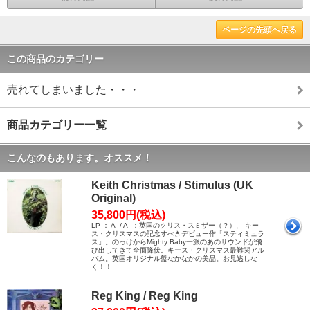
ページの先頭へ戻る
この商品のカテゴリー
売れてしまいました・・・
商品カテゴリー一覧
こんなのもあります。オススメ！
Keith Christmas / Stimulus (UK
Original)
35,800円(税込)
LP ： A- / A- ：英国のクリス・スミザー（？）、 キー
ス・クリスマスの記念すべきデビュー作「スティミュラ
ス」。のっけからMighty Baby一派のあのサウンドが飛
び出してきて全面降伏。キース・クリスマス最難関アル
バム。英国オリジナル盤なかなかの美品。お見逃しな
く！！
Reg King / Reg King