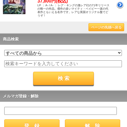
37,800円(税込)
LP ： A- / A- ： レグ・キングの激レア幻の71年リリース
の唯一の作品。傑作の多いマイティ・ベイビー一派の代
表作ともいえる名作です。レアな英国オリジナル盤でど
うぞ！
ページの先頭へ戻る
商品検索
メルマガ登録・解除