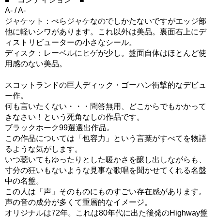
A- / A-
ジャケット：ぺらジャケなのでしかたないですがエッジ部
他に軽いシワがあります。これ以外は美品。裏面右上にデ
ィストリビューターの小さなシール。
ディスク：レーベルにヒゲが少し。盤面自体はほとんど使
用感のない美品。
スコットランドの巨人ディック・ゴーハン衝撃的なデビュ
ー作。
何も言いたくない・・・問答無用、どこからでもかかって
きなさい！という死角なしの作品です。
ブラックホーク99選選出作品。
この作品については「包容力」という言葉がすべてを物語
るような気がします。
いつ聴いてもゆったりとした暖かさを醸し出しながらも、
寸分の狂いもないような見事な歌唱を聞かせてくれる名盤
中の名盤。
この人は「声」そのものにものすごい存在感があります。
声の音の成分が多くて重層的なイメージ。
オリジナルは72年。これは80年代に出た後発のHighway盤