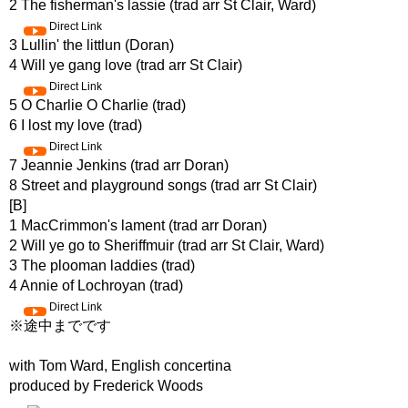
2 The fisherman's lassie (trad arr St Clair, Ward)
Direct Link
3 Lullin' the littlun (Doran)
4 Will ye gang love (trad arr St Clair)
Direct Link
5 O Charlie O Charlie (trad)
6 I lost my love (trad)
Direct Link
7 Jeannie Jenkins (trad arr Doran)
8 Street and playground songs (trad arr St Clair)
[B]
1 MacCrimmon's lament (trad arr Doran)
2 Will ye go to Sheriffmuir (trad arr St Clair, Ward)
3 The plooman laddies (trad)
4 Annie of Lochroyan (trad)
Direct Link
※途中までです
with Tom Ward, English concertina
produced by Frederick Woods