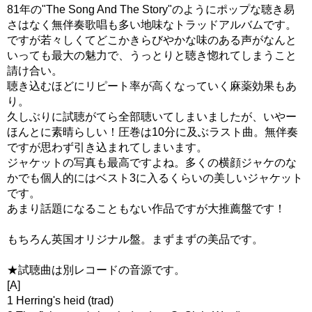
81年の"The Song And The Story"のようにポップな聴き易
さはなく無伴奏歌唱も多い地味なトラッドアルバムです。
ですが若々しくてどこかきらびやかな味のある声がなんと
いっても最大の魅力で、うっとりと聴き惚れてしまうこと
請け合い。
聴き込むほどにリピート率が高くなっていく麻薬効果もあ
り。
久しぶりに試聴がてら全部聴いてしまいましたが、いやー
ほんとに素晴らしい！圧巻は10分に及ぶラスト曲。無伴奏
ですが思わず引き込まれてしまいます。
ジャケットの写真も最高ですよね。多くの横顔ジャケのな
かでも個人的にはベスト3に入るくらいの美しいジャケット
です。
あまり話題になることもない作品ですが大推薦盤です！
もちろん英国オリジナル盤。まずまずの美品です。
★試聴曲は別レコードの音源です。
[A]
1 Herring's heid (trad)