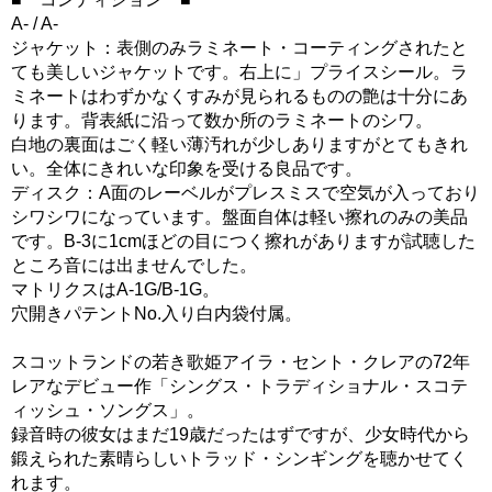
A- / A-
ジャケット：表側のみラミネート・コーティングされたと
ても美しいジャケットです。右上に」プライスシール。ラ
ミネートはわずかなくすみが見られるものの艶は十分にあ
ります。背表紙に沿って数か所のラミネートのシワ。
白地の裏面はごく軽い薄汚れが少しありますがとてもきれ
い。全体にきれいな印象を受ける良品です。
ディスク：A面のレーベルがプレスミスで空気が入っており
シワシワになっています。盤面自体は軽い擦れのみの美品
です。B-3に1cmほどの目につく擦れがありますが試聴した
ところ音には出ませんでした。
マトリクスはA-1G/B-1G。
穴開きパテントNo.入り白内袋付属。
スコットランドの若き歌姫アイラ・セント・クレアの72年
レアなデビュー作「シングス・トラディショナル・スコテ
ィッシュ・ソングス」。
録音時の彼女はまだ19歳だったはずですが、少女時代から
鍛えられた素晴らしいトラッド・シンギングを聴かせてく
れます。