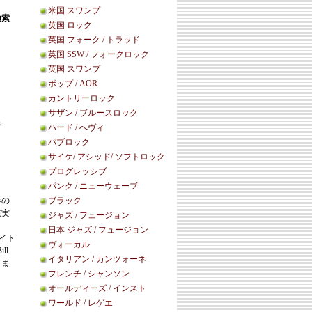
米国 スワンプ
検索
英国 ロック
英国 フォーク / トラッド
英国 SSW / フォークロック
英国 スワンプ
ポップ / AOR
カントリーロック
サザン / ブルースロック
で
ハード / へヴィ
パブロック
サイケ/ アシッド/ ソフトロック
プログレッシブ
パンク / ニューウェーブ
年の
ブラック
充実
ジャズ / フュージョン
日本 ジャズ / フュージョン
レイト
ヴォーカル
ll
イタリアン / カンツォーネ
りま
フレンチ / シャンソン
オールディーズ / インスト
ワールド / レゲエ