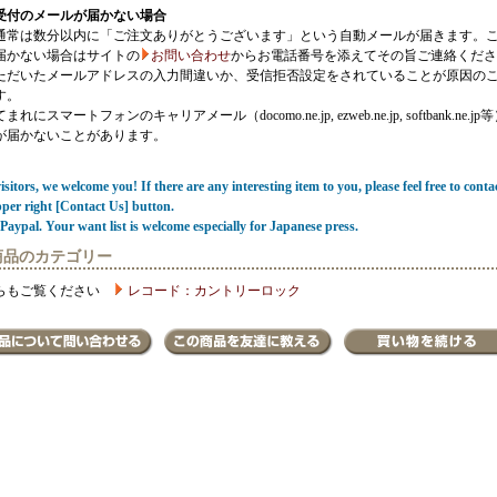
受付のメールが届かない場合
通常は数分以内に「ご注文ありがとうございます」という自動メールが届きます。
届かない場合はサイトの
お問い合わせ
からお電話番号を添えてその旨ご連絡くださ
ただいたメールアドレスの入力間違いか、受信拒否設定をされていることが原因の
す。
にスマートフォンのキャリアメール（docomo.ne.jp, ezweb.ne.jp, softbank.ne.jp
が届かないことがあります。
sitors, we welcome you! If there are any interesting item to you, please feel free to conta
pper right [Contact Us] button.
Paypal. Your want list is welcome especially for Japanese press.
商品のカテゴリー
らもご覧ください
レコード：カントリーロック