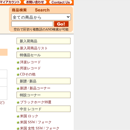
空白で区切り複数語のAND検索が可能
新入荷商品
新入荷商品リスト
特価品セール
洋楽レコード
邦楽レコード
CDその他
新譜 / 新品
新譜 / 新品コーナー
特設コーナー
ブラックホーク99選
ど)
中古 レコード
米国 ロック
米国 SSW / フォーク
米国 女性 SSW / フォーク