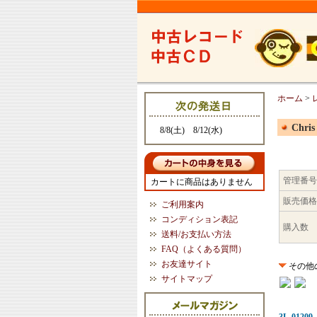
ホーム
>
Chris
8/8(土) 8/12(水)
管理番号
カートに商品はありません
販売価格
ご利用案内
コンディション表記
購入数
送料/お支払い方法
FAQ（よくある質問）
お友達サイト
その他
サイトマップ