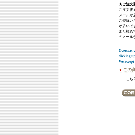
★ご注文
ご注文後
メールが
ご登録い
が多いで
また極めてまれ
のメール
Overseas vi
clicking u
We accept 
この
こち