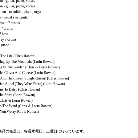
 - guitar, piano, vocals
 - guitar, piano, vocals
man - mandolin, piano, organ
 - pedal steel guitar
zmann ? drums
r ? drums
? bass
ey ? drums
 - piano
】
' The Life (Chris Rowan)
ing Up The Mountain (Lorin Rowan)
ng In The Garden (Chris & Lorin Rowan)
de, Clover And Cheese (Lorin Rowan)
 And Happiness (Jungle Queen) (Chris Rowan)
ian Angel (They Were There) (Lorin Rowan)
ns To Betsy (Chris Rowan)
he Spirit (Lorin Rowan)
(Chris & Lorin Rowan)
o The Wind (Chris & Lorin Rowan)
 You Worry (Chris Rowan)
商品の発送は、毎週水曜日、土曜日に行っています。