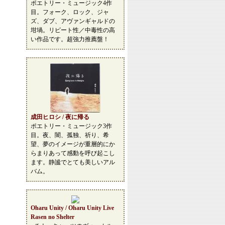
ポエトリー・ミュージック4作
目。フォーク、ロック、ジャ
ズ、ダブ、アヴァンギャルドの
坩堝。リピート性／中毒性の高
い作品です。超強力推薦盤！
成田ヒロシ / 夜に帰る
ポエトリー・ミュージック3作
目。夜、闇、孤独、祈り、希
望、夢のイメージが重層的にか
らまりあって感動を呼び起こし
ます。静謐でとても美しいアル
バム。
Oharu Unity / Oharu Unity Live
Rasen no Shelter