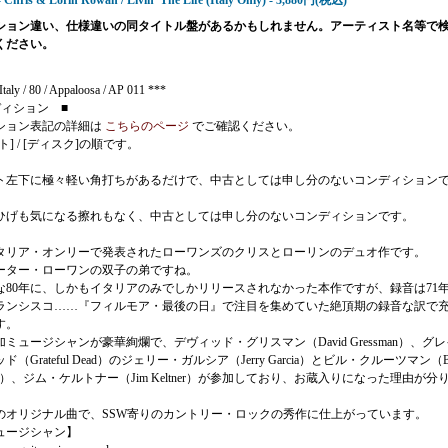
 Chris & Lorin Rowan / Livin' The Life (Italy Only) - 3,880円(税込)
ション違い、仕様違いの同タイトル盤があるかもしれません。アーティスト名等で
ください。
taly / 80 / Appaloosa / AP 011 ***
ディション ■
ション表記の詳細は
こちらのページ
でご確認ください。
ト] / [ディスク]の順です。
ト左下に極々軽い角打ちがあるだけで、中古としては申し分のないコンディション
ひげも気になる擦れもなく、中古としては申し分のないコンディションです。
イタリア・オンリーで発表されたローワンズのクリスとローリンのデュオ作です。
ーター・ローワンの双子の弟ですね。
な80年に、しかもイタリアのみでしかリリースされなかった本作ですが、録音は71
ランシスコ……『フィルモア・最後の日』で注目を集めていた絶頂期の録音な訳で
す。
ミュージシャンが豪華絢爛で、デヴィッド・グリスマン（David Gressman）、グ
（Grateful Dead）のジェリー・ガルシア（Jerry Garcia）とビル・クルーツマン（Bi
mann）、ジム・ケルトナー（Jim Keltner）が参加しており、お蔵入りになった理由が分
のオリジナル曲で、SSW寄りのカントリー・ロックの秀作に仕上がっています。
ュージシャン】