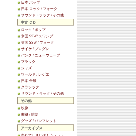
日本 ポップ
日本 ロック / フォーク
サウンドトラック / その他
中古 ＣＤ
ロック / ポップ
米国 SSW/ スワンプ
英国 SSW / フォーク
サイケ / プログレ
パンク / ニューウェーブ
ブラック
ジャズ
ワールド / レゲエ
日本 全般
クラシック
サウンドトラック / その他
その他
映像
書籍 / 雑誌
グッズ / パンフレット
アーカイブス
売れてしまいました・・・