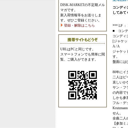
3L-01209 -
DISK-MARKETの不定期メル
コンディ
マガです。
してみて
新入荷情報等をお送りしま
す。ぜひご登録ください。
登録・解除はこちら
*** LP ： I
■ コン
コンディ
[ジャケッ
A / A
URLはPCと同じです。
ジャケッ
スマートフォンでも簡単に閲
す。
覧、ご購入ができます。
盤面には
80年に
二人はピ
哀しいか
サン・フ
の内容で
しかも参加
フル・デッド
Krutz
せん。
全曲二人
【参加ミ