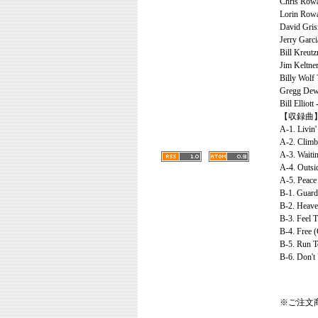
Chris Rowan
Lorin Rowan
David Gris
Jerry Garcia
Bill Kreut
Jim Keltne
Billy Wolf 
Gregg Dew
Bill Elliott
【収録曲
A-1. Livin
A-2. Climb
A-3. Waiti
A-4. Outsi
A-5. Peace
B-1. Guard
B-2. Heave
B-3. Feel T
B-4. Free 
B-5. Run T
B-6. Don't
※ご注文