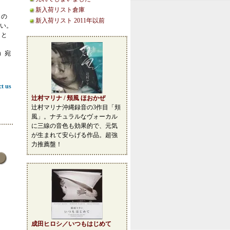
新入荷リスト倉庫
この
新入荷リスト 2011年以前
い。
こと
等）宛
ct us
辻村マリナ / 頬風 ほおかぜ
辻村マリナ沖縄録音の3作目「頬
風」。ナチュラルなヴォーカル
に三線の音色も効果的で、元気
が生まれて安らげる作品。超強
力推薦盤！
成田ヒロシ／いつもはじめて