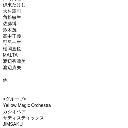
伊東たけし
大村憲司
角松敏生
佐藤博
鈴木茂
高中正義
野呂一生
松岡直也
MALTA
渡辺香津美
渡辺貞夫
他
<グループ>
Yellow Magic Orchestra
カシオペア
サディスティックス
JIMSAKU