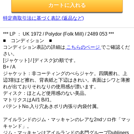
特定商取引法に基づく表記 (返品など)
*** LP ： UK 1972 / Polydor (Folk Mill) / 2489 053 ***
■ コンディション ■
コンディション表記の詳細は
こちらのページ
でご確認くだ
さい。
[ジャケット] / [ディスク]の順です。
B+ / A
ジャケット：非コーティングのぺらジャケ。四隅擦れ、上
辺3割ほど擦れ、背表紙と下辺はきれい。表面はシワと薄擦
れが出ておりそれなりの使用感が漂います。
ディスク：ほとんど使用感のない美品。
マトリクスはA//1 B//1。
パテントNo.入り穴あきポリ内張り内袋付属。
アイルランドのジム・マッキャンのレアな2ndソロ作「マッ
キャンド」。
ジム・マッキャンはアイルランドの名門グループDubliners