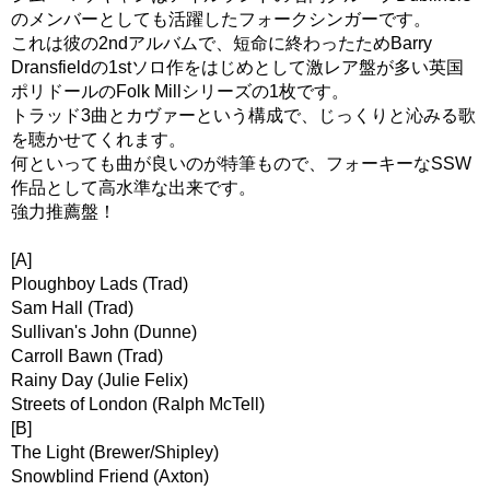
のメンバーとしても活躍したフォークシンガーです。
これは彼の2ndアルバムで、短命に終わったためBarry
Dransfieldの1stソロ作をはじめとして激レア盤が多い英国
ポリドールのFolk Millシリーズの1枚です。
トラッド3曲とカヴァーという構成で、じっくりと沁みる歌
を聴かせてくれます。
何といっても曲が良いのが特筆もので、フォーキーなSSW
作品として高水準な出来です。
強力推薦盤！
[A]
Ploughboy Lads (Trad)
Sam Hall (Trad)
Sullivan's John (Dunne)
Carroll Bawn (Trad)
Rainy Day (Julie Felix)
Streets of London (Ralph McTell)
[B]
The Light (Brewer/Shipley)
Snowblind Friend (Axton)