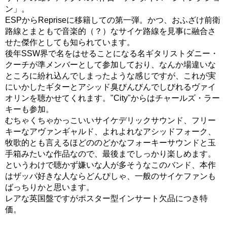
ン」。
ESPからRepriseに移籍しての第一弾。かつ、おふざけ前衛
路線とまともで音楽的（？）なサイケ路線を見事に融合さ
せた傑作としても知られています。
後年SSW界で名をはせることになる名ギタリストダニー・
クーチが準メンバーとして参加しており、なんか場違いな
ところに紛れ込んでしまったような感じですが、これが実
にいかしたギターとアシッド臭びんびんでしびれるヴァイ
オリンを聴かせてくれます。"City"からはチャールズ・ラー
キーも参加。
むちゃくちゃかっこいいサイケデリックサウンド、フリー
キーなアヴァンギャルド、よれよれなアシッドフォーク、
牧歌的とも言えるほどののどかなフォーキーサウンドと玉
手箱みたいな作品なので、最後までしっかり楽しめます。
というわけで聴かず嫌いな人が多そうなこのバンド、本作
はザッパ好きな人ならどんぴしゃ、一般のサイケファンも
ばっちりかと思います。
レアな英国盤ですがポスター型インサート欠品につき特
価。