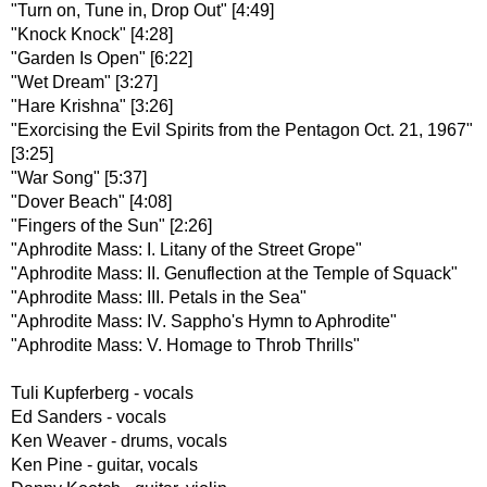
"Turn on, Tune in, Drop Out" [4:49]
"Knock Knock" [4:28]
"Garden Is Open" [6:22]
"Wet Dream" [3:27]
"Hare Krishna" [3:26]
"Exorcising the Evil Spirits from the Pentagon Oct. 21, 1967"
[3:25]
"War Song" [5:37]
"Dover Beach" [4:08]
"Fingers of the Sun" [2:26]
"Aphrodite Mass: I. Litany of the Street Grope"
"Aphrodite Mass: II. Genuflection at the Temple of Squack"
"Aphrodite Mass: III. Petals in the Sea"
"Aphrodite Mass: IV. Sappho's Hymn to Aphrodite"
"Aphrodite Mass: V. Homage to Throb Thrills"
Tuli Kupferberg - vocals
Ed Sanders - vocals
Ken Weaver - drums, vocals
Ken Pine - guitar, vocals