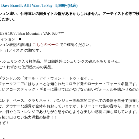
- Dave Brandl / All I Want To Say - 9,800円(税込)
ション違い、仕様違いの同タイトル盤があるかもしれません。アーティスト名等で
ください。
USA 1977 / Bear Mountain / VAR-020 ***
ディション ■
ション表記の詳細は
こちらのページ
でご確認ください。
ト] / [ディスク]の順です。
ト:シュリンク入り極美品。開口部以外はシュリンクの破れもありません。
:ごくわずかな使用感のみの美品。
ブランドルの「オール・アイ・ウォント・トゥ・セイ」。
フォークマニアにはちょっとは知られたコロラド発のローナー・フォーク名盤です
しいアコースティック・ギターに乗せてはかなげなか細いヴォーカルを聴かせるの
エレキ、ベース、クラリネット、バンジョー等基本的にすべての楽器を自分で演奏
で、ダウナーな感覚が全体をおおっていますが、ドリーミーな笛の音やら、動きま
か、何やらストレンジでありながら息をのむような美しい感覚に満ち満ちています
ら抜け出せない魅力満載の快作！！
うぞ！