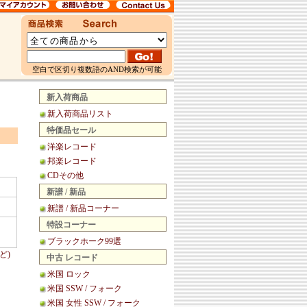
空白で区切り複数語のAND検索が可能
新入荷商品
新入荷商品リスト
特価品セール
洋楽レコード
邦楽レコード
CDその他
新譜 / 新品
新譜 / 新品コーナー
特設コーナー
ブラックホーク99選
ど)
中古 レコード
米国 ロック
米国 SSW / フォーク
米国 女性 SSW / フォーク