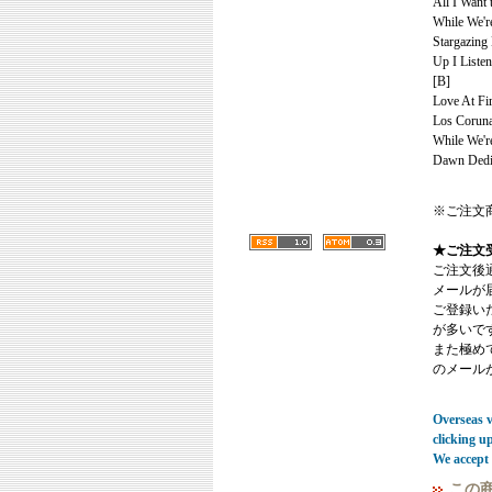
All I Want 
While We'r
Stargazing 
Up I Liste
[B]
Love At Fi
Los Corun
While We're
Dawn Dedi
※ご注文
★ご注文
ご注文後
メールが
ご登録い
が多いで
また極めてまれ
のメール
Overseas vi
clicking u
We accept 
この