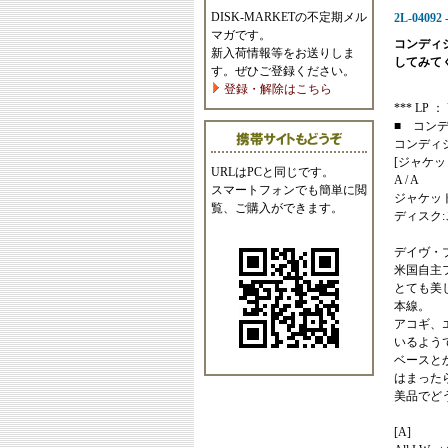
DISK-MARKETの不定期メル
2L-04092 
マガです。
コンディ
新入荷情報等をお送りしま
してみて
す。ぜひご登録ください。
登録・解除はこちら
*** LP ： 
■ コン
コンディ
[ジャケッ
URLはPCと同じです。
A / A
スマートフォンでも簡単に閲
ジャケッ
覧、ご購入ができます。
ディスク
デイヴ・
米国自主
とても美
本線。
アコギ、
いるよう
ベースと
はまった
美品でど
[A]