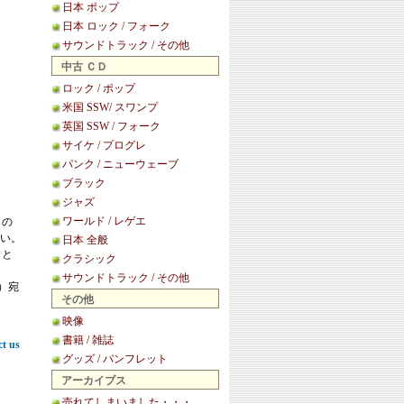
日本 ポップ
日本 ロック / フォーク
サウンドトラック / その他
中古 ＣＤ
ロック / ポップ
米国 SSW/ スワンプ
英国 SSW / フォーク
サイケ / プログレ
パンク / ニューウェーブ
ブラック
ジャズ
ワールド / レゲエ
この
い。
日本 全般
こと
クラシック
サウンドトラック / その他
等）宛
その他
映像
書籍 / 雑誌
ct us
グッズ / パンフレット
アーカイブス
売れてしまいました・・・