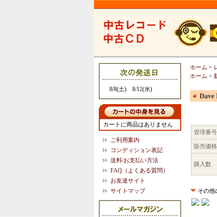
ホーム
>
ホーム
>
8/8(土) 8/12(水)
Dave 
カートに商品はありません
管理番号
ご利用案内
販売価格
コンディション表記
送料/お支払い方法
購入数
FAQ（よくある質問）
お友達サイト
サイトマップ
その他