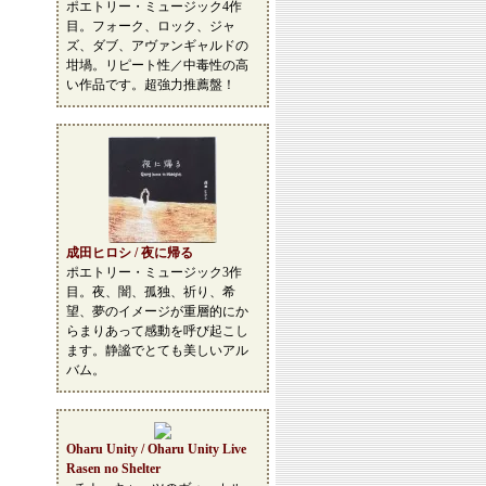
ポエトリー・ミュージック4作
目。フォーク、ロック、ジャ
ズ、ダブ、アヴァンギャルドの
坩堝。リピート性／中毒性の高
い作品です。超強力推薦盤！
成田ヒロシ / 夜に帰る
ポエトリー・ミュージック3作
目。夜、闇、孤独、祈り、希
望、夢のイメージが重層的にか
らまりあって感動を呼び起こし
ます。静謐でとても美しいアル
バム。
Oharu Unity / Oharu Unity Live
Rasen no Shelter