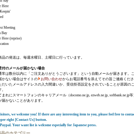
to Say
e Here
Keepin'
ned
rst Meeting
a Bay
 Here (reprise)
cation
商品の発送は、毎週水曜日、土曜日に行っています。
受付のメールが届かない場合
通常は数分以内に「ご注文ありがとうございます」という自動メールが届きます。
届かない場合はサイトの
お問い合わせ
からお電話番号を添えてその旨ご連絡くださ
ただいたメールアドレスの入力間違いか、受信拒否設定をされていることが原因の
す。
にスマートフォンのキャリアメール（docomo.ne.jp, ezweb.ne.jp, softbank.ne.jp
が届かないことがあります。
sitors, we welcome you! If there are any interesting item to you, please feel free to conta
pper right [Contact Us] button.
Paypal. Your want list is welcome especially for Japanese press.
商品のカテゴリー