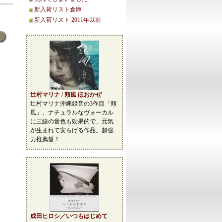
新入荷リスト倉庫
新入荷リスト 2011年以前
辻村マリナ / 頬風 ほおかぜ
辻村マリナ沖縄録音の3作目「頬
風」。ナチュラルなヴォーカル
に三線の音色も効果的で、元気
が生まれて安らげる作品。超強
力推薦盤！
成田ヒロシ／いつもはじめて