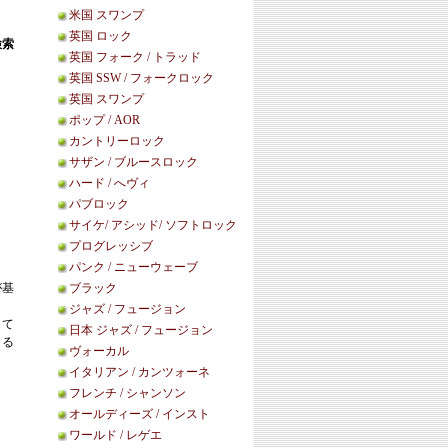
米国 スワンプ
英国 ロック
検索
英国 フォーク / トラッド
英国 SSW / フォークロック
英国 スワンプ
ポップ / AOR
カントリーロック
サザン / ブルースロック
ハード / へヴィ
パブロック
サイケ/ アシッド/ ソフトロック
プログレッシブ
パンク / ニューウェーブ
。
が基
ブラック
ジャズ / フュージョン
して
日本 ジャズ / フュージョン
くる
ヴォーカル
。
イタリアン / カンツォーネ
フレンチ / シャンソン
オールディーズ / インスト
ワールド / レゲエ