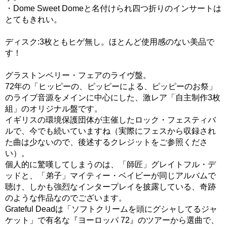
・Dome Sweet Domeと名付けられ四つ折りのインサートは
とてもきれい。
ディスク:3枚ともヒゲ無し。ほとんど使用感のない美品で
す！
グラストンベリー・フェアのライヴ盤。
72年の「ヒッピーの、ピッピーによる、ピッピーのお祭」
のライブ音源をメインに中心にした、激レア「自主制作3枚
組」のオリジナル盤です。
イギリスの環境保護団体が主催したロック・フェスティバ
ルで、今でも続いていますね（実際にフェスから収録され
た曲は少ないので、後述するクレジットをご参照くださ
い）。
個人的に驚嘆してしまうのは、「師匠」グレイトフル・デ
ッドと、「弟子」マイティー・ベイビーが同じアルバムで
聴け、しかも強烈なインタープレイを披露している、奇跡
のような作品なのでございます。
Grateful Deadは「ソフトクリームを頭にグシャしてるジャ
ケット」で有名な『ヨーロッパ 72』のツアーから選曲で、