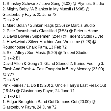
1. Brinsley Schwartz / Love Song (4:02) @ Plympic Studio
2. Mighty Baby / A Blanket In My Muesli (16:06) @
Glastonbury Fayre, 25 June 72
[Disk-2 A]
1. Marc Bolan / Sunken Rags (2:36) @ Marc’s Studio
2. Pete Townshend / Classified (3:58) @ Peter’s Home
3. David Bowie / Supermen (2:44) @ Trident Studio (Live)
4. Hawkwind / Silver Machine And Weicome (7:28) @
Roundhouse Chalk Farm, 13 Feb 72
5. Skin Alley / Sun Music (5:20) @ Trident Studio
[Disk-2 B]
David Allen & Gong / 1. Gland Stoned 2. Buried Feeling 3.
Flash And Fresh 4. Fest Footprint In 5. My Memory (23:00)
@ ???
[Disk-3 A]
Pink Fairies / 1. Do It (3:20) 2. Uncle Harry's Last Freak Out
(19:43) @ Glastonbury Fayre, 24 June 71
[Disk-3 B]
1. Edgar Broughton Band Out Demons Out (20:00) @
Glastonbury Fayre, 24 June 72