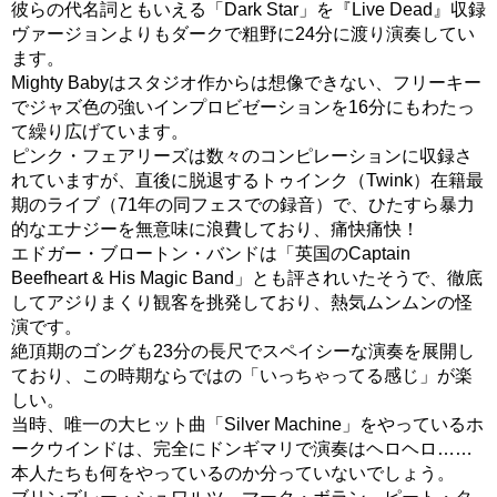
彼らの代名詞ともいえる「Dark Star」を『Live Dead』収録
ヴァージョンよりもダークで粗野に24分に渡り演奏してい
ます。
Mighty Babyはスタジオ作からは想像できない、フリーキー
でジャズ色の強いインプロビゼーションを16分にもわたっ
て繰り広げています。
ピンク・フェアリーズは数々のコンピレーションに収録さ
れていますが、直後に脱退するトゥインク（Twink）在籍最
期のライブ（71年の同フェスでの録音）で、ひたすら暴力
的なエナジーを無意味に浪費しており、痛快痛快！
エドガー・ブロートン・バンドは「英国のCaptain
Beefheart & His Magic Band」とも評されいたそうで、徹底
してアジりまくり観客を挑発しており、熱気ムンムンの怪
演です。
絶頂期のゴングも23分の長尺でスペイシーな演奏を展開し
ており、この時期ならではの「いっちゃってる感じ」が楽
しい。
当時、唯一の大ヒット曲「Silver Machine」をやっているホ
ークウインドは、完全にドンギマリで演奏はヘロヘロ……
本人たちも何をやっているのか分っていないでしょう。