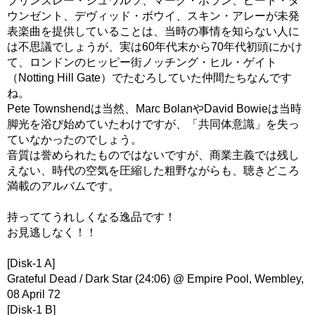
ブリンズレー・シュワルツ、マーク・ボラン、ピート・タ
ウンゼント、デヴィッド・ボウイ、スキン・アレーが未発
表楽曲を提供していることは、当時の事情を知らない人に
は不思議でしょうが、実は60年代末から70年代初頭にかけ
て、ロンドンのヒッピー街ノッチング・ヒル・ゲイト
（Notting Hill Gate）でたむろしていた仲間たちなんです
ね。
Pete Townshendは当然、Marc BolanやDavid Bowieは当時
脚光を浴び始めていたわけですが、「共同体意識」を失っ
ていなかったのでしょう。
音質は誉められたものではないですが、商業主義では残し
えない、時代の空気を圧縮した粗野ながらも、聴きどころ
満載のアルバムです。
持っててうれしくなる逸品です！
お見逃しなく！！
[Disk-1 A]
Grateful Dead / Dark Star (24:06) @ Empire Pool, Wembley,
08 April 72
[Disk-1 B]