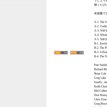
でしょう
聴くたび
米国盤で
A-1. The S
A-2. Under
A-3. Will 
A-4. Whole
A-5. Still
B-1. Envelo
B-2. The Pi
B-3. A Hou
B-4. The Ni
Pete Sinfiel
Richard Bru
Brian Cole 
Greg Lake ;
Snuffy ; el
Keith Chris
Mel Collins
Don Honeyw
Chris Pyne
Greg Bowen