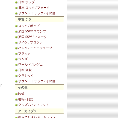
日本 ポップ
日本 ロック / フォーク
サウンドトラック / その他
中古 ＣＤ
ロック / ポップ
米国 SSW/ スワンプ
英国 SSW / フォーク
サイケ / プログレ
パンク / ニューウェーブ
ブラック
ジャズ
ワールド / レゲエ
日本 全般
クラシック
サウンドトラック / その他
l"
その他
映像
書籍 / 雑誌
グッズ / パンフレット
アーカイブス
売れてしまいました・・・