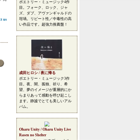
ポエトリー・ミュージック4作
目。フォーク、ロック、ジャ
ズ、ダブ、アヴァンギャルドの
坩堝。リピート性／中毒性の高
ct us
い作品です。超強力推薦盤！
成田ヒロシ / 夜に帰る
ポエトリー・ミュージック3作
目。夜、闇、孤独、祈り、希
望、夢のイメージが重層的にか
らまりあって感動を呼び起こし
ます。静謐でとても美しいアル
バム。
Oharu Unity / Oharu Unity Live
Rasen no Shelter