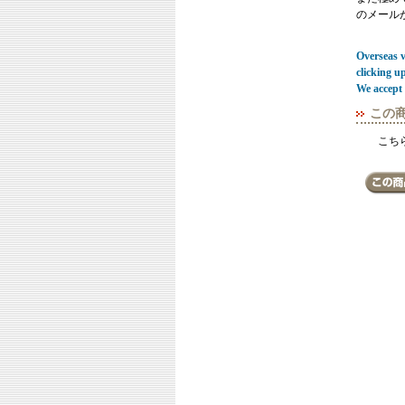
のメール
Overseas vi
clicking u
We accept 
この
こち