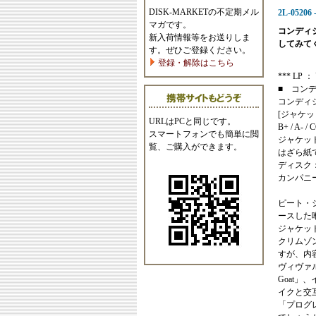
DISK-MARKETの不定期メル
2L-05206 -
マガです。
コンディ
新入荷情報等をお送りしま
してみて
す。ぜひご登録ください。
登録・解除はこちら
*** LP ： 
■ コン
コンディ
[ジャケッ
URLはPCと同じです。
B+ / A- / 
スマートフォンでも簡単に閲
ジャケッ
覧、ご購入ができます。
はざら紙
ディスク
カンパニ
ピート・
ースした
ジャケッ
クリムゾ
すが、内
ヴィヴァル
Goat」
イクと交
「プログ