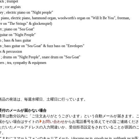
ck ; trumpet
r ; cor anglais
y ; electric piano on "Night people"
 piano, electric piano, hammond organ, woolworth's organ on "Will It Be You", freeman,
r on "The Strings" & glockenspiel)
t ; piano on "Sea Goat"
guitar on "Night People"
 ; bass & bass guitar
 ; bass guitar on "Sea Goat" & fuzz bass on "Envelopes"
s & percussion
e ; drums on "Night People", snare drum on "Sea Goat"
ers ; tea, sympathy & equipmen
商品の発送は、毎週水曜日、土曜日に行っています。
受付のメールが届かない場合
通常は数分以内に「ご注文ありがとうございます」という自動メールが届きます。
届かない場合はサイトの
お問い合わせ
からお電話番号を添えてその旨ご連絡くださ
ただいたメールアドレスの入力間違いか、受信拒否設定をされていることが原因の
す。
にスマートフォンのキャリアメール（docomo.ne.jp, ezweb.ne.jp, softbank.ne.jp