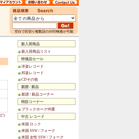
空白で区切り複数語のAND検索が可能
新入荷商品
新入荷商品リスト
特価品セール
洋楽レコード
邦楽レコード
CDその他
新譜 / 新品
新譜 / 新品コーナー
特設コーナー
ブラックホーク99選
ど)
中古 レコード
米国 ロック
米国 SSW / フォーク
米国 女性 SSW / フォーク