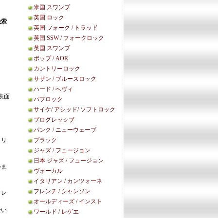
米国 スワンプ
英国 ロック
検索
英国 フォーク / トラッド
英国 SSW / フォークロック
英国 スワンプ
ポップ / AOR
カントリーロック
サザン / ブルースロック
ハード / へヴィ
表面
パブロック
サイケ/ アシッド/ ソフトロック
プログレッシブ
パンク / ニューウェーブ
リリ
ブラック
ジャズ / フュージョン
日本 ジャズ / フュージョン
いま
ヴォーカル
イタリアン / カンツォーネ
フレンチ / シャンソン
・レ
オールディーズ / インスト
ない
ワールド / レゲエ