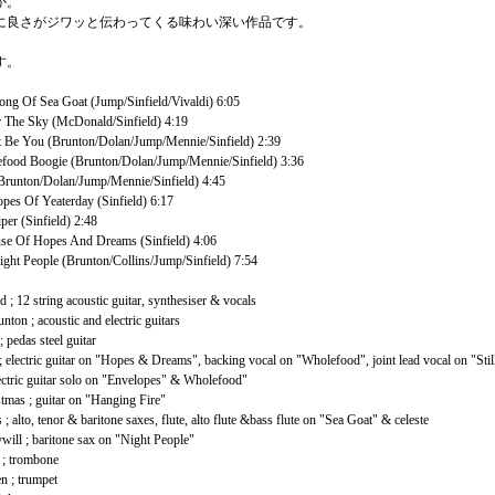
か。
に良さがジワッと伝わってくる味わい深い作品です。
す。
ong Of Sea Goat (Jump/Sinfield/Vivaldi) 6:05
 The Sky (McDonald/Sinfield) 4:19
It Be You (Brunton/Dolan/Jump/Mennie/Sinfield) 2:39
food Boogie (Brunton/Dolan/Jump/Mennie/Sinfield) 3:36
 (Brunton/Dolan/Jump/Mennie/Sinfield) 4:45
pes Of Yeaterday (Sinfield) 6:17
per (Sinfield) 2:48
se Of Hopes And Dreams (Sinfield) 4:06
ght People (Brunton/Collins/Jump/Sinfield) 7:54
d ; 12 string acoustic guitar, synthesiser & vocals
nton ; acoustic and electric guitars
; pedas steel guitar
 electric guitar on "Hopes & Dreams", backing vocal on "Wholefood", joint lead vocal on "Stil
ectric guitar solo on "Envelopes" & Wholefood"
tmas ; guitar on "Hanging Fire"
 ; alto, tenor & baritone saxes, flute, alto flute &bass flute on "Sea Goat" & celeste
ill ; baritone sax on "Night People"
 ; trombone
 ; trumpet