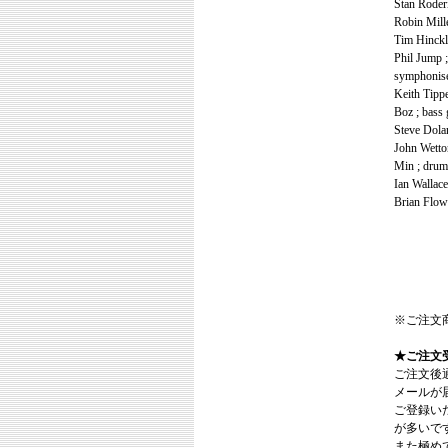
Stan Roderi
Robin Mille
Tim Hinckle
Phil Jump ;
symphonise
Keith Tippe
Boz ; bass 
Steve Dolan
John Wetton
Min ; drum
Ian Wallac
Brian Flow
※ご注文
★ご注文
ご注文後
メールが
ご登録い
が多いで
また極めてまれ