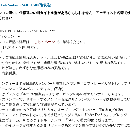
 Pete Sinfield / Still - 1,780円(税込)
ション違い、仕様違いの同タイトル盤があるかもしれません。アーティスト名等で
ください。
USA 1973 / Manticore / MC 66667 ***
ディション ■
ション表記の詳細は
こちらのページ
でご確認ください。
ト] / [ディスク]の順です。
CO
ト：背表紙上部切れ込みカット。上辺1か所2mmほどの剥がれ。背表紙軽い薄汚れ。
でなかな厳しい条件ですが、軽微な薄汚れのみできれいです。A-寄りの良品です。
：ヒゲ無し。わずかな使用感のみの美品です。
ー内袋付属。
シンフィールドがEL&Pのメンバーと設立したマンティコア・レーベル第1弾として
唯一のソロ・アルバム「スティル」(73年)。
トはピンクとブルーの2種類ありますが、ピンクのものがオリジナルになります。
ンのメンバーで、サポートするメンバーも元クリムゾンのメンバーが多数参加して
容は全体を通して牧歌的な雰囲気が包んでいます。
ディの曲を使った荘厳でリリカルなオープニング・ナンバー「The Song Of Sea
、イアン・マクドナルドとの共作で初期クリムゾン風の「Under The Sky」、グレッグ
互にヴォーカルをとるタイトル・ナンバー「Still」が特に印象に残ります。
レ」のイメージが強すぎるあまりフォーク系のファン聴かず嫌いの方が多いのでは