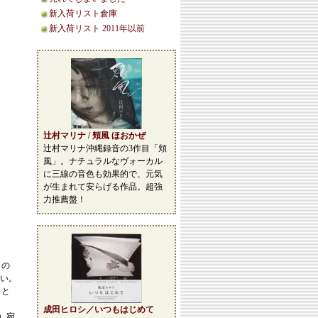
新入荷リスト倉庫
新入荷リスト 2011年以前
辻村マリナ / 頬風 ほおかぜ
辻村マリナ沖縄録音の3作目「頬
風」。ナチュラルなヴォーカル
に三線の音色も効果的で、元気
が生まれて安らげる作品。超強
力推薦盤！
この
い。
こと
成田ヒロシ／いつもはじめて
等）宛