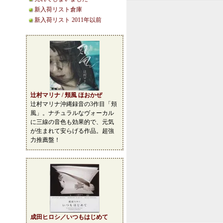
新入荷リスト倉庫
新入荷リスト 2011年以前
辻村マリナ / 頬風 ほおかぜ
辻村マリナ沖縄録音の3作目「頬
風」。ナチュラルなヴォーカル
に三線の音色も効果的で、元気
が生まれて安らげる作品。超強
力推薦盤！
成田ヒロシ／いつもはじめて