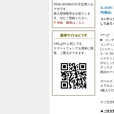
DISK-MARKETの不定期メル
2L-055
マガです。
円(税込)
新入荷情報等をお送りしま
す。ぜひご登録ください。
コンディ
登録・解除はこちら
してみて
*** 12" ：
■ コン
URLはPCと同じです。
コンディ
スマートフォンでも簡単に閲
[ジャケッ
覧、ご購入ができます。
A- / A / DJ
ジャケッ
がらしっ
ディスク
歌詞カー
ガールズ
エアロスミ
4曲入り
※ご注文
★ご注文