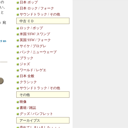
この
日本 ポップ
い。
日本 ロック / フォーク
こと
サウンドトラック / その他
中古 ＣＤ
等）宛
ロック / ポップ
米国 SSW/ スワンプ
英国 SSW / フォーク
ct us
サイケ / プログレ
パンク / ニューウェーブ
ブラック
ジャズ
ワールド / レゲエ
日本 全般
クラシック
サウンドトラック / その他
その他
映像
書籍 / 雑誌
グッズ / パンフレット
アーカイブス
売れてしまいました・・・