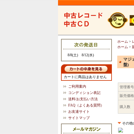
ホーム
>
ホーム
>
8/8(土) 8/12(水)
マジ
盤)
カートに商品はありません
ご利用案内
管理番号
コンディション表記
販売価格
送料/お支払い方法
FAQ（よくある質問）
購入数
お友達サイト
サイトマップ
その他