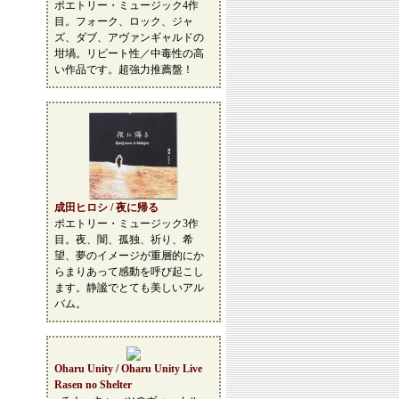
ポエトリー・ミュージック4作
目。フォーク、ロック、ジャ
ズ、ダブ、アヴァンギャルドの
坩堝。リピート性／中毒性の高
い作品です。超強力推薦盤！
成田ヒロシ / 夜に帰る
ポエトリー・ミュージック3作
目。夜、闇、孤独、祈り、希
望、夢のイメージが重層的にか
らまりあって感動を呼び起こし
ます。静謐でとても美しいアル
バム。
Oharu Unity / Oharu Unity Live
Rasen no Shelter