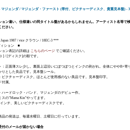
07 - マジェンダ / マジェンダ・ファースト (帯付、ピクチャーディスク、貴重見本盤) - 3,
ション違い、仕様違いの同タイトル盤があるかもしれません。アーティスト名等で
ください。
 Japan 1987 / vice クラウン / 18EC-3 ***
ディション ■
ション表記の詳細は
こちらのページ
でご確認ください。
ト] / [ディスク]の順です。
ト：正面薄スレ少し。裏面上辺沿いにぽつぽつとインクの剥がれ。全体にややB+寄
かりとした良品です。見本盤シール。
：ピクチャーディスク。ほとんど使用感のない美品です。見本盤印字。
ド付属。
・ハードロック・バンド、マジェンダのデビュー作。
スの"Mama Kin"やってます。
12インチ、美しいピクチャーディスクです。
商品の発送は、毎週水曜日、土曜日に行っています。
受付のメールが届かない場合