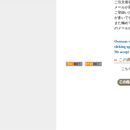
ご注文後
メールが
ご登録い
が多いで
また極めてまれ
のメール
Overseas vi
clicking u
We accept 
この
こち