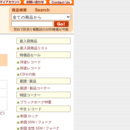
空白で区切り複数語のAND検索が可能
新入荷商品
新入荷商品リスト
特価品セール
洋楽レコード
邦楽レコード
CDその他
新譜 / 新品
新譜 / 新品コーナー
特設コーナー
ブラックホーク99選
中古 レコード
ど)
米国 ロック
米国 SSW / フォーク
米国 女性 SSW / フォーク