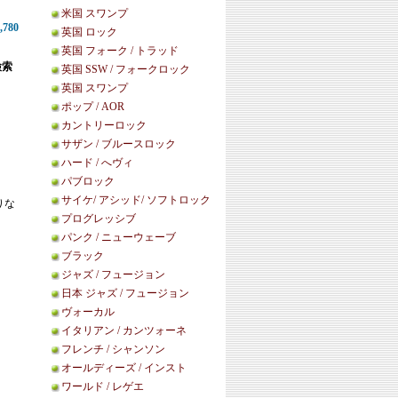
米国 スワンプ
780
英国 ロック
英国 フォーク / トラッド
検索
英国 SSW / フォークロック
英国 スワンプ
ポップ / AOR
カントリーロック
サザン / ブルースロック
ハード / へヴィ
パブロック
サイケ/ アシッド/ ソフトロック
りな
プログレッシブ
パンク / ニューウェーブ
ブラック
ジャズ / フュージョン
日本 ジャズ / フュージョン
ヴォーカル
イタリアン / カンツォーネ
フレンチ / シャンソン
オールディーズ / インスト
ワールド / レゲエ