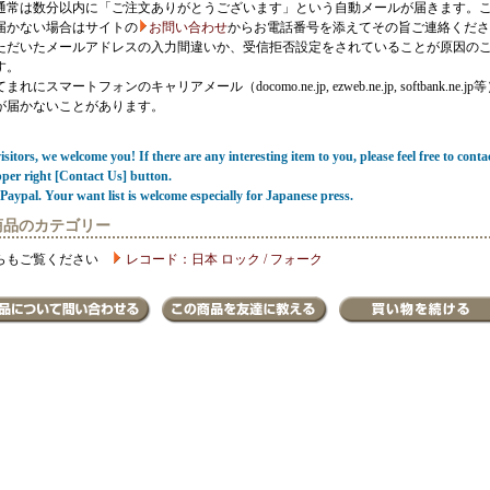
通常は数分以内に「ご注文ありがとうございます」という自動メールが届きます。
届かない場合はサイトの
お問い合わせ
からお電話番号を添えてその旨ご連絡くださ
ただいたメールアドレスの入力間違いか、受信拒否設定をされていることが原因の
す。
にスマートフォンのキャリアメール（docomo.ne.jp, ezweb.ne.jp, softbank.ne.jp
が届かないことがあります。
sitors, we welcome you! If there are any interesting item to you, please feel free to conta
pper right [Contact Us] button.
Paypal. Your want list is welcome especially for Japanese press.
商品のカテゴリー
らもご覧ください
レコード：日本 ロック / フォーク