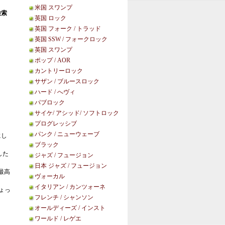
米国 スワンプ
検索
英国 ロック
英国 フォーク / トラッド
英国 SSW / フォークロック
英国 スワンプ
ポップ / AOR
カントリーロック
サザン / ブルースロック
ハード / へヴィ
パブロック
サイケ/ アシッド/ ソフトロック
プログレッシブ
パンク / ニューウェーブ
にし
ブラック
ぶした
ジャズ / フュージョン
日本 ジャズ / フュージョン
も最高
ヴォーカル
イタリアン / カンツォーネ
ょっ
フレンチ / シャンソン
オールディーズ / インスト
ワールド / レゲエ