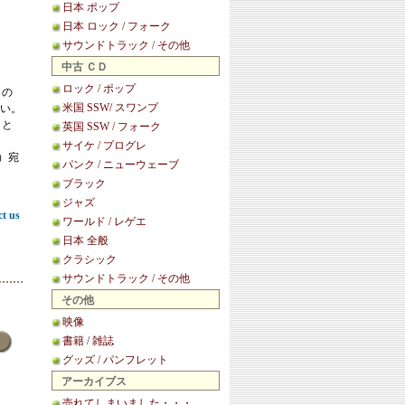
日本 ポップ
日本 ロック / フォーク
サウンドトラック / その他
中古 ＣＤ
ロック / ポップ
この
米国 SSW/ スワンプ
い。
こと
英国 SSW / フォーク
サイケ / プログレ
等）宛
パンク / ニューウェーブ
ブラック
ジャズ
ct us
ワールド / レゲエ
日本 全般
クラシック
サウンドトラック / その他
その他
映像
書籍 / 雑誌
グッズ / パンフレット
アーカイブス
売れてしまいました・・・