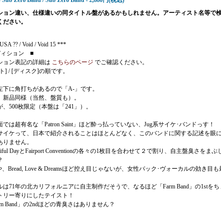
- Sub Zero Band / Sub Zero Band - 2,880円(税込)
ション違い、仕様違いの同タイトル盤があるかもしれません。アーティスト名等で
ください。
SA ?? / Void / Void 15 ***
ディション ■
ション表記の詳細は
こちらのページ
でご確認ください。
ト] / [ディスク]の順です。
左下に角打ちがあるので「A-」です。
、新品同様（当然、盤質も）。
、500枚限定（本盤は「241」）。
では超有名な「Patron Saint」ほど酔っ払っていない、Jug系サイケ･バンドっす！
サイケって、日本で紹介されることはほとんどなく、このバンドに関する記述を眼
ありません。
Beautiful DayとFairport Conventionの各々の1枚目を合わせて２で割り、自主盤臭さをま
？
rdsや、Bread, Love & Dreamsほど控え目じゃないが、女性バック･ヴォーカルの効き目
は71年の北カリフォルニアに自主制作だそうで、なるほど「Farm Band」の1stをち
トリー寄りにしたテイスト！
rm Band」の2ndほどの青臭さはありません？