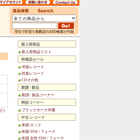
空白で区切り複数語のAND検索が可能
新入荷商品
新入荷商品リスト
特価品セール
洋楽レコード
邦楽レコード
CDその他
新譜 / 新品
新譜 / 新品コーナー
特設コーナー
ブラックホーク99選
ど)
中古 レコード
米国 ロック
米国 SSW / フォーク
米国 女性 SSW / フォーク