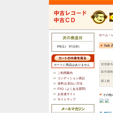
ホーム
>
Sub Z
8/8(土) 8/12(水)
管理番号
カートに商品はありません
販売価格
ご利用案内
コンディション表記
購入数
送料/お支払い方法
FAQ（よくある質問）
お友達サイト
その他
サイトマップ