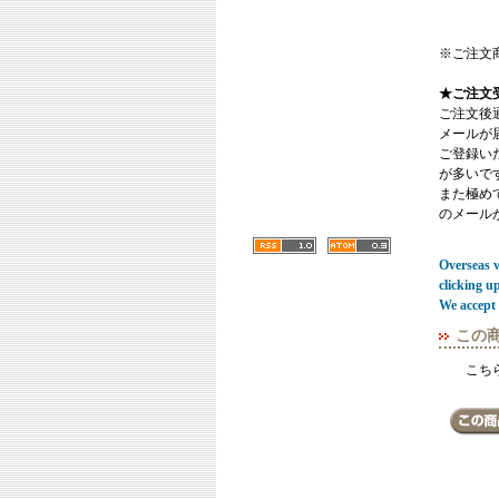
※ご注文
★ご注文
ご注文後
メールが
ご登録い
が多いで
また極めてまれ
のメール
Overseas vi
clicking u
We accept 
この
こち