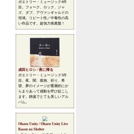
ポエトリー・ミュージック4作
目。フォーク、ロック、ジャ
ズ、ダブ、アヴァンギャルドの
坩堝。リピート性／中毒性の高
い作品です。超強力推薦盤！
成田ヒロシ / 夜に帰る
ポエトリー・ミュージック3作
目。夜、闇、孤独、祈り、希
望、夢のイメージが重層的にか
らまりあって感動を呼び起こし
ます。静謐でとても美しいアル
バム。
Oharu Unity / Oharu Unity Live
Rasen no Shelter