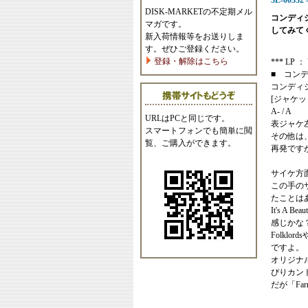
3L-00332 
DISK-MARKETの不定期メル
コンディ
マガです。
してみて
新入荷情報等をお送りしま
す。ぜひご登録ください。
登録・解除はこちら
*** LP ： U
■ コン
コンディ
[ジャケッ
A- / A
URLはPCと同じです。
表ジャケ
スマートフォンでも簡単に閲
その他は
覧、ご購入ができます。
再発ですが
サイケ方面
この手の
たことは
It's A 
感じかな
Folklo
ですよ。
オリジナル
ぴりカン
だが「Fa