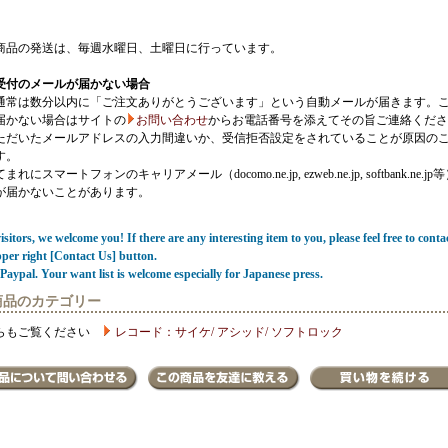
商品の発送は、毎週水曜日、土曜日に行っています。
受付のメールが届かない場合
通常は数分以内に「ご注文ありがとうございます」という自動メールが届きます。
届かない場合はサイトの
お問い合わせ
からお電話番号を添えてその旨ご連絡くださ
ただいたメールアドレスの入力間違いか、受信拒否設定をされていることが原因の
す。
にスマートフォンのキャリアメール（docomo.ne.jp, ezweb.ne.jp, softbank.ne.jp
が届かないことがあります。
sitors, we welcome you! If there are any interesting item to you, please feel free to conta
pper right [Contact Us] button.
Paypal. Your want list is welcome especially for Japanese press.
商品のカテゴリー
らもご覧ください
レコード：サイケ/ アシッド/ ソフトロック