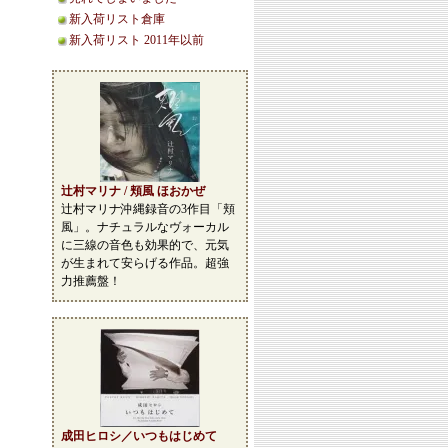
新入荷リスト倉庫
新入荷リスト 2011年以前
辻村マリナ / 頬風 ほおかぜ
辻村マリナ沖縄録音の3作目「頬
風」。ナチュラルなヴォーカル
に三線の音色も効果的で、元気
が生まれて安らげる作品。超強
力推薦盤！
成田ヒロシ／いつもはじめて