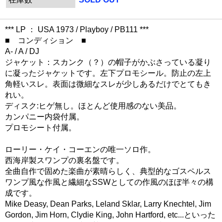
*** LP ： USA 1973 / Playboy / PB111 ***
■ コンディション ■
A- / A / DJ
ジャケット：スカンク（？）の帽子がかぶさっている凝り
に凝ったジャケットです。左下プロモシール。防止の左上
角軽いスレ。表面は微細なスレが少しあるだけでとてもき
れい。
ディスク:ヒゲ無し。ほとんど使用感のない美品。
カンパニー内袋付属。
プロモシート付属。
ローリー・ケイ・コーエンの唯一ソロ作。
西海岸製スワンプの裏名盤です。
全曲自作で固めた楽曲が素晴らしく、典型的なゴスペルス
ワンプ風な作風と繊細なSSWとしての作風のほぼ半々の構
成です。
Mike Deasy, Dean Parks, Leland Sklar, Larry Knechtel, Jim
Gordon, Jim Horn, Clydie King, John Hartford, etc...といった