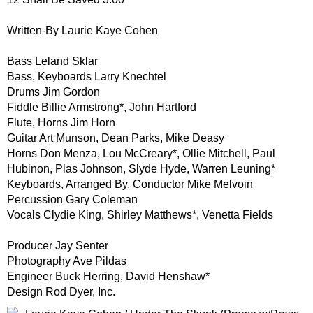
Written-By Laurie Kaye Cohen
Bass Leland Sklar
Bass, Keyboards Larry Knechtel
Drums Jim Gordon
Fiddle Billie Armstrong*, John Hartford
Flute, Horns Jim Horn
Guitar Art Munson, Dean Parks, Mike Deasy
Horns Don Menza, Lou McCreary*, Ollie Mitchell, Paul
Hubinon, Plas Johnson, Slyde Hyde, Warren Leuning*
Keyboards, Arranged By, Conductor Mike Melvoin
Percussion Gary Coleman
Vocals Clydie King, Shirley Matthews*, Venetta Fields
Producer Jay Senter
Photography Ave Pildas
Engineer Buck Herring, David Henshaw*
Design Rod Dyer, Inc.