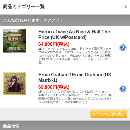
商品カテゴリー一覧
こんなのもあります。オススメ！
Heron / Twice As Nice & Half The
Price (UK w/Postcard)
64,800円(税込)
2LP ： A- / A ： ヘロンの2nd。非トラッド系英国フォー
クの至宝中の至宝。このコンディションではめったに見
つからないと思います。光にかざすと赤のマーブル模様
が透けて見える隠れ赤盤。ポストカードもしっかり付
属。
Ernie Graham / Ernie Graham (UK
Matrix-1)
69,800円(税込)
LP ： A- / A ： このアルバムについては何も申すまい。
英国フォークロックSSWの至宝アーニー・グレアム。格
調高い英国オリジナル盤。めったにお目にかかれないレ
ベルの美品です。一生の宝物にどうぞ！
ページの先頭へ戻る
商品検索