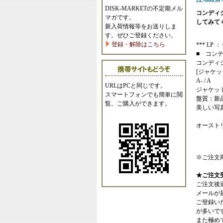
2L-00636 
DISK-MARKETの不定期メル
コンディ
マガです。
してみて
新入荷情報等をお送りしま
す。ぜひご登録ください。
登録・解除はこちら
*** LP ： 
■ コン
コンディ
[ジャケッ
A- / A
URLはPCと同じです。
ジャケッ
スマートフォンでも簡単に閲
盤質：新
覧、ご購入ができます。
美しい写
オースト
※ご注文
★ご注文
ご注文後
メールが
ご登録い
が多いで
また極めてまれ