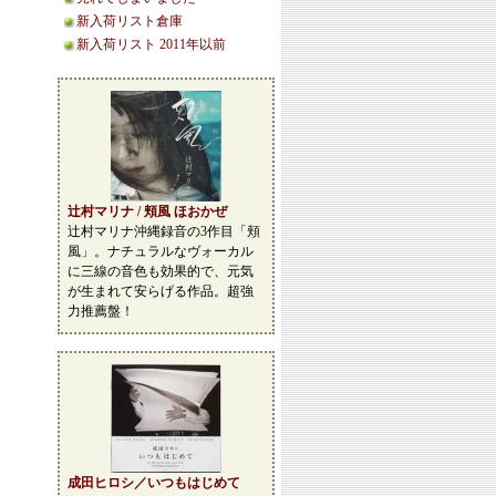
新入荷リスト倉庫
新入荷リスト 2011年以前
辻村マリナ / 頬風 ほおかぜ
辻村マリナ沖縄録音の3作目「頬
風」。ナチュラルなヴォーカル
に三線の音色も効果的で、元気
が生まれて安らげる作品。超強
力推薦盤！
成田ヒロシ／いつもはじめて