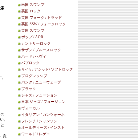
米国 スワンプ
検索
英国 ロック
英国 フォーク / トラッド
英国 SSW / フォークロック
英国 スワンプ
ポップ / AOR
カントリーロック
サザン / ブルースロック
ハード / へヴィ
パブロック
サイケ/ アシッド/ ソフトロック
プログレッシブ
す。
パンク / ニューウェーブ
ブラック
ジャズ / フュージョン
日本 ジャズ / フュージョン
ヴォーカル
この
イタリアン / カンツォーネ
い。
フレンチ / シャンソン
こと
オールディーズ / インスト
ワールド / レゲエ
等）宛