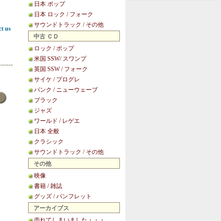
日本 ポップ
日本 ロック / フォーク
サウンドトラック / その他
ct us
中古 ＣＤ
ロック / ポップ
米国 SSW/ スワンプ
英国 SSW / フォーク
サイケ / プログレ
パンク / ニューウェーブ
ブラック
ジャズ
ワールド / レゲエ
日本 全般
クラシック
サウンドトラック / その他
その他
映像
書籍 / 雑誌
グッズ / パンフレット
アーカイブス
売れてしまいました・・・