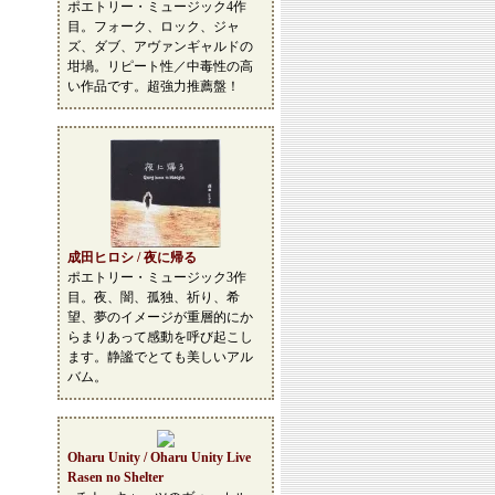
ポエトリー・ミュージック4作
目。フォーク、ロック、ジャ
ズ、ダブ、アヴァンギャルドの
坩堝。リピート性／中毒性の高
い作品です。超強力推薦盤！
成田ヒロシ / 夜に帰る
ポエトリー・ミュージック3作
目。夜、闇、孤独、祈り、希
望、夢のイメージが重層的にか
らまりあって感動を呼び起こし
ます。静謐でとても美しいアル
バム。
Oharu Unity / Oharu Unity Live
Rasen no Shelter