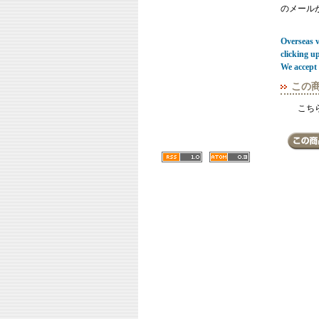
のメール
Overseas vi
clicking u
We accept 
この
こち