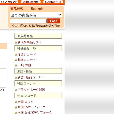
空白で区切り複数語のAND検索が可能
新入荷商品
新入荷商品リスト
特価品セール
洋楽レコード
邦楽レコード
CDその他
新譜 / 新品
新譜 / 新品コーナー
特設コーナー
ブラックホーク99選
ど)
中古 レコード
米国 ロック
米国 SSW / フォーク
米国 女性 SSW / フォーク