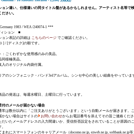
- Gandalf / To Another Horizon - 2,280円(税込)
ション違い、仕様違いの同タイトル盤があるかもしれません。アーティスト名等で
ください。
Germany 1983 / WEA /240074-1 ***
ディション ■
ション表記の詳細は
こちらのページ
でご確認ください。
ト] / [ディスク]の順です。
ト：ごくわずかな使用感のみの美品。
品同様極美品。
真入のオリジナル内袋付属。
リアのシンフォニック・バンド3rdアルバム。シンセ中心の美しい組曲をやっていま
商品の発送は、毎週水曜日、土曜日に行っています。
受付のメールが届かない場合
通常は数分以内に「ご注文ありがとうございます」という自動メールが届きます。
届かない場合はサイトの
お問い合わせ
からお電話番号を添えてその旨ご連絡くださ
ただいたメールアドレスの入力間違いか、受信拒否設定をされていることが原因の
す。
にスマートフォンのキャリアメール（docomo.ne.jp, ezweb.ne.jp, softbank.ne.jp