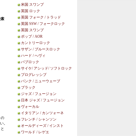
米国 スワンプ
英国 ロック
英国 フォーク / トラッド
検索
英国 SSW / フォークロック
英国 スワンプ
ポップ / AOR
カントリーロック
サザン / ブルースロック
ハード / へヴィ
パブロック
サイケ/ アシッド/ ソフトロック
プログレッシブ
パンク / ニューウェーブ
ブラック
ジャズ / フュージョン
日本 ジャズ / フュージョン
ヴォーカル
イタリアン / カンツォーネ
この
フレンチ / シャンソン
い。
オールディーズ / インスト
こと
ワールド / レゲエ