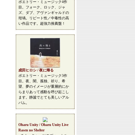
ポエトリー・ミュージック4作
目。フォーク、ロック、ジャ
ズ、ダブ、アヴァンギャルドの
坩堝。リピート性／中毒性の高
い作品です。超強力推薦盤！
成田ヒロシ / 夜に帰る
ポエトリー・ミュージック3作
目。夜、闇、孤独、祈り、希
望、夢のイメージが重層的にか
らまりあって感動を呼び起こし
ます。静謐でとても美しいアル
バム。
Oharu Unity / Oharu Unity Live
Rasen no Shelter