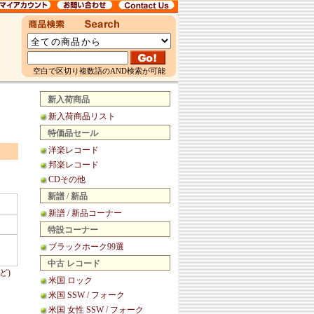
空白で区切り複数語のAND検索が可能
新入荷商品
新入荷商品リスト
特価品セール
洋楽レコード
邦楽レコード
CDその他
新譜 / 新品
新譜 / 新品コーナー
特設コーナー
ブラックホーク99選
中古 レコード
ど)
米国 ロック
米国 SSW / フォーク
米国 女性 SSW / フォーク