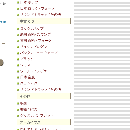
日本 ポップ
等）宛
日本 ロック / フォーク
サウンドトラック / その他
中古 ＣＤ
ct us
ロック / ポップ
米国 SSW/ スワンプ
英国 SSW / フォーク
サイケ / プログレ
パンク / ニューウェーブ
ブラック
ジャズ
ワールド / レゲエ
日本 全般
クラシック
サウンドトラック / その他
その他
映像
書籍 / 雑誌
グッズ / パンフレット
アーカイブス
売れてしまいました・・・