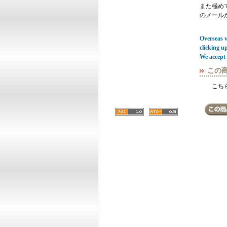
また極めてまれ
のメール
Overseas vi
clicking u
We accept 
この
こち