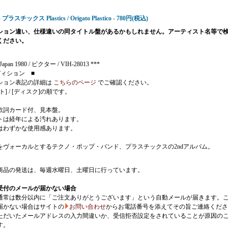
- プラスチックス Plastics / Origato Plastico - 780円(税込)
ション違い、仕様違いの同タイトル盤があるかもしれません。アーティスト名等で
ください。
Japan 1980 / ビクター / VIH-28013 ***
ディション ■
ション表記の詳細は
こちらのページ
でご確認ください。
ト] / [ディスク]の順です。
J
歌詞カード付、見本盤。
トは経年による汚れあります。
はわずかな使用感あります。
をヴォーカルとするテクノ・ポップ・バンド、プラスチックスの2ndアルバム。
商品の発送は、毎週水曜日、土曜日に行っています。
受付のメールが届かない場合
通常は数分以内に「ご注文ありがとうございます」という自動メールが届きます。
届かない場合はサイトの
お問い合わせ
からお電話番号を添えてその旨ご連絡くださ
ただいたメールアドレスの入力間違いか、受信拒否設定をされていることが原因の
す。