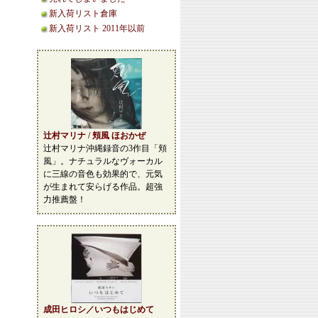
新入荷リスト倉庫
新入荷リスト 2011年以前
辻村マリナ / 頬風 ほおかぜ
辻村マリナ沖縄録音の3作目「頬
風」。ナチュラルなヴォーカル
に三線の音色も効果的で、元気
が生まれて安らげる作品。超強
力推薦盤！
成田ヒロシ／いつもはじめて