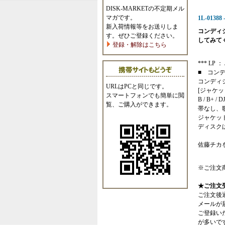
DISK-MARKETの不定期メル
マガです。
1L-01388 
新入荷情報等をお送りしま
コンディ
す。ぜひご登録ください。
してみて
登録・解除はこちら
*** LP ： 
■ コン
コンディ
URLはPCと同じです。
[ジャケッ
スマートフォンでも簡単に閲
B / B+ / D
覧、ご購入ができます。
帯なし、
ジャケッ
ディスク
佐藤チカ
※ご注文
★ご注文
ご注文後
メールが
ご登録い
が多いで