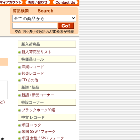
空白で区切り複数語のAND検索が可能
新入荷商品
新入荷商品リスト
特価品セール
洋楽レコード
邦楽レコード
CDその他
新譜 / 新品
新譜 / 新品コーナー
ど)
特設コーナー
ブラックホーク99選
中古 レコード
米国 ロック
米国 SSW / フォーク
米国 女性 SSW / フォーク
検索