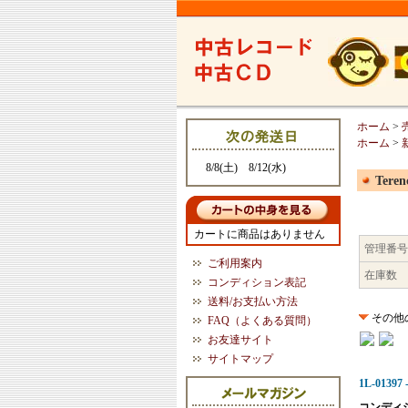
ホーム
>
ホーム
>
8/8(土) 8/12(水)
Tere
カートに商品はありません
管理番号
ご利用案内
在庫数
コンディション表記
送料/お支払い方法
その他
FAQ（よくある質問）
お友達サイト
サイトマップ
1L-01397
コンディ