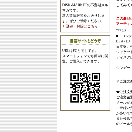
DISK-MARKETの不定期メル
してみて
マガです。
新入荷情報等をお送りしま
この商品
す。ぜひご登録ください。
アーティ
登録・解除はこちら
*** LP ：
■ コン
B / A / DJ
日本盤、
URLはPCと同じです。
ジャケッ
スマートフォンでも簡単に閲
ディスク
覧、ご購入ができます。
シンガー
※ご注文
★ご注文
ご注文後
メールが
ご登録い
が多いで
また極めてまれ
のメール