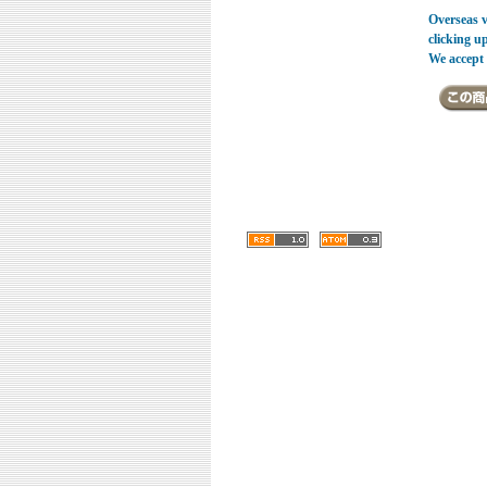
Overseas vi
clicking u
We accept 