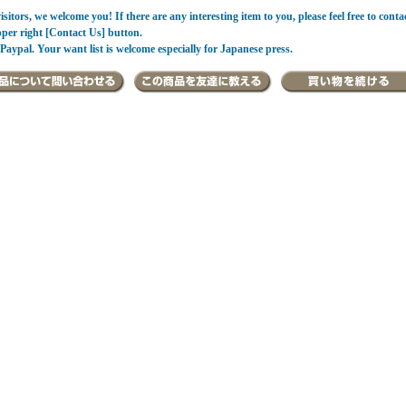
sitors, we welcome you! If there are any interesting item to you, please feel free to conta
pper right [Contact Us] button.
Paypal. Your want list is welcome especially for Japanese press.