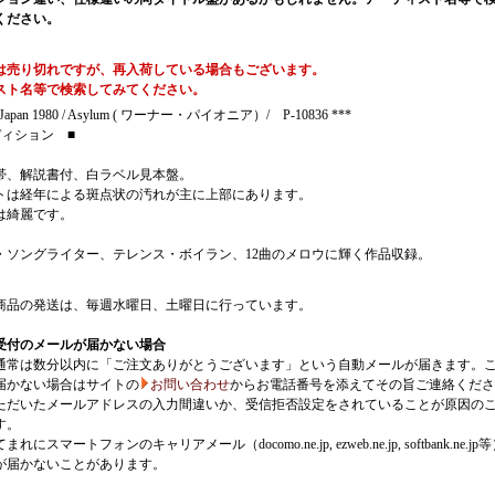
ください。
は売り切れですが、再入荷している場合もございます。
スト名等で検索してみてください。
 Japan 1980 / Asylum ( ワーナー・パイオニア）/ P-10836 ***
ディション ■
帯、解説書付、白ラベル見本盤。
トは経年による斑点状の汚れが主に上部にあります。
は綺麗です。
・ソングライター、テレンス・ボイラン、12曲のメロウに輝く作品収録。
商品の発送は、毎週水曜日、土曜日に行っています。
受付のメールが届かない場合
通常は数分以内に「ご注文ありがとうございます」という自動メールが届きます。
届かない場合はサイトの
お問い合わせ
からお電話番号を添えてその旨ご連絡くださ
ただいたメールアドレスの入力間違いか、受信拒否設定をされていることが原因の
す。
にスマートフォンのキャリアメール（docomo.ne.jp, ezweb.ne.jp, softbank.ne.jp
が届かないことがあります。