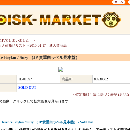
売れてしまいました・・・
新入荷商品リスト
>
2015-01-17 新入荷商品
nce Boylan / Suzy （JP 貴重白ラベル見本盤）
1L-01397
商品ID
85930682
SOLD OUT
» 特定商取引法に基づく表記 (返品な
の画像：クリックして拡大画像が見られます
 - Terence Boylan / Suzy （JP 貴重白ラベル見本盤） - Sold Out
ション違い、仕様違いの同タイトル盤があるかもしれません。アーティスト名等で