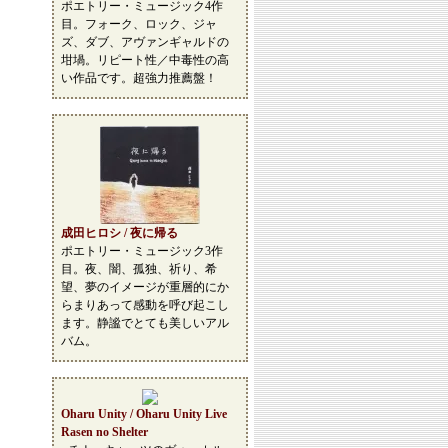
ポエトリー・ミュージック4作
目。フォーク、ロック、ジャ
ズ、ダブ、アヴァンギャルドの
坩堝。リピート性／中毒性の高
い作品です。超強力推薦盤！
成田ヒロシ / 夜に帰る
ポエトリー・ミュージック3作
目。夜、闇、孤独、祈り、希
望、夢のイメージが重層的にか
らまりあって感動を呼び起こし
ます。静謐でとても美しいアル
バム。
Oharu Unity / Oharu Unity Live
Rasen no Shelter