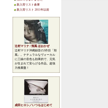
新入荷リスト倉庫
新入荷リスト 2011年以前
辻村マリナ / 頬風 ほおかぜ
辻村マリナ沖縄録音の3作目「頬
風」。ナチュラルなヴォーカル
に三線の音色も効果的で、元気
が生まれて安らげる作品。超強
力推薦盤！
成田ヒロシ／いつもはじめて