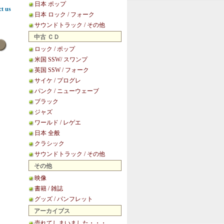
日本 ポップ
ct us
日本 ロック / フォーク
サウンドトラック / その他
中古 ＣＤ
ロック / ポップ
米国 SSW/ スワンプ
英国 SSW / フォーク
サイケ / プログレ
パンク / ニューウェーブ
ブラック
ジャズ
ワールド / レゲエ
日本 全般
クラシック
サウンドトラック / その他
その他
映像
書籍 / 雑誌
グッズ / パンフレット
アーカイブス
売れてしまいました・・・