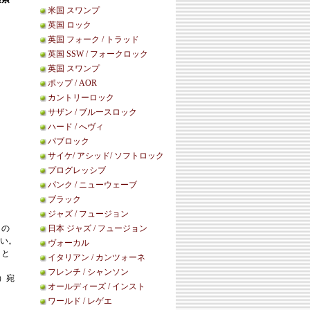
米国 スワンプ
英国 ロック
英国 フォーク / トラッド
英国 SSW / フォークロック
英国 スワンプ
ポップ / AOR
カントリーロック
サザン / ブルースロック
ハード / へヴィ
パブロック
サイケ/ アシッド/ ソフトロック
プログレッシブ
パンク / ニューウェーブ
ブラック
ジャズ / フュージョン
この
日本 ジャズ / フュージョン
い。
ヴォーカル
こと
イタリアン / カンツォーネ
フレンチ / シャンソン
等）宛
オールディーズ / インスト
ワールド / レゲエ