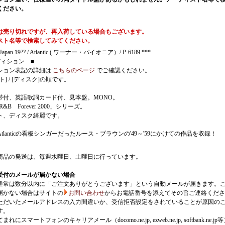
ください。
は売り切れですが、再入荷している場合もございます。
スト名等で検索してみてください。
 Japan 19?? / Atlantic ( ワーナー・パイオニア）/ P-6189 ***
ディション ■
ション表記の詳細は
こちらのページ
でご確認ください。
ト] / [ディスク]の順です。
帯付、英語歌詞カード付、見本盤。MONO。
ic R&B Forever 2000」シリーズ。
ト、ディスク綺麗です。
Atlanticの看板シンガーだったルース・ブラウンの'49～'59にかけての作品を収録！
商品の発送は、毎週水曜日、土曜日に行っています。
受付のメールが届かない場合
通常は数分以内に「ご注文ありがとうございます」という自動メールが届きます。
届かない場合はサイトの
お問い合わせ
からお電話番号を添えてその旨ご連絡くださ
ただいたメールアドレスの入力間違いか、受信拒否設定をされていることが原因の
す。
にスマートフォンのキャリアメール（docomo.ne.jp, ezweb.ne.jp, softbank.ne.jp