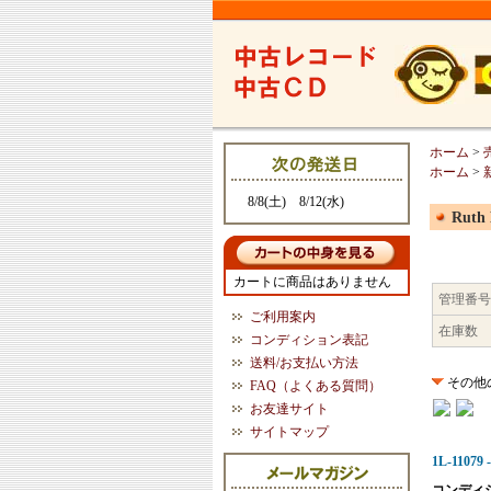
ホーム
>
ホーム
>
8/8(土) 8/12(水)
Ruth 
カートに商品はありません
管理番号
ご利用案内
在庫数
コンディション表記
送料/お支払い方法
その他
FAQ（よくある質問）
お友達サイト
サイトマップ
1L-11079 -
コンディ