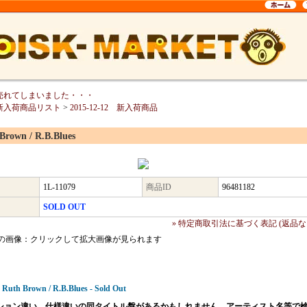
売れてしまいました・・・
新入荷商品リスト
>
2015-12-12 新入荷商品
Brown / R.B.Blues
1L-11079
商品ID
96481182
SOLD OUT
» 特定商取引法に基づく表記 (返品な
の画像：クリックして拡大画像が見られます
 Ruth Brown / R.B.Blues - Sold Out
ション違い、仕様違いの同タイトル盤があるかもしれません。アーティスト名等で