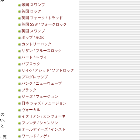
米国 スワンプ
英国 ロック
英国 フォーク / トラッド
英国 SSW / フォークロック
英国 スワンプ
ポップ / AOR
カントリーロック
サザン / ブルースロック
ハード / へヴィ
パブロック
サイケ/ アシッド/ ソフトロック
プログレッシブ
パンク / ニューウェーブ
ブラック
ジャズ / フュージョン
日本 ジャズ / フュージョン
ヴォーカル
この
イタリアン / カンツォーネ
い。
フレンチ / シャンソン
こと
オールディーズ / インスト
ワールド / レゲエ
等）宛