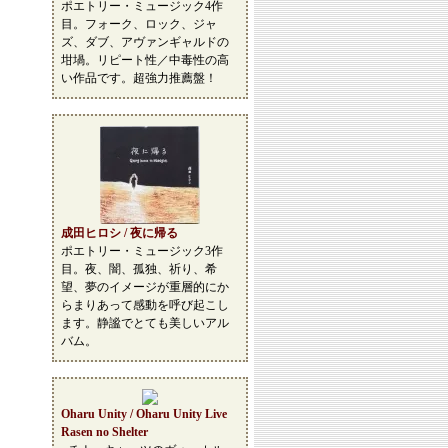
ポエトリー・ミュージック4作
目。フォーク、ロック、ジャ
ズ、ダブ、アヴァンギャルドの
坩堝。リピート性／中毒性の高
い作品です。超強力推薦盤！
成田ヒロシ / 夜に帰る
ポエトリー・ミュージック3作
目。夜、闇、孤独、祈り、希
望、夢のイメージが重層的にか
らまりあって感動を呼び起こし
ます。静謐でとても美しいアル
バム。
Oharu Unity / Oharu Unity Live
Rasen no Shelter