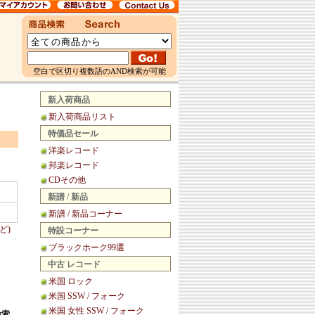
空白で区切り複数語のAND検索が可能
新入荷商品
新入荷商品リスト
特価品セール
洋楽レコード
邦楽レコード
CDその他
新譜 / 新品
新譜 / 新品コーナー
ど)
特設コーナー
ブラックホーク99選
中古 レコード
米国 ロック
米国 SSW / フォーク
米国 女性 SSW / フォーク
検索