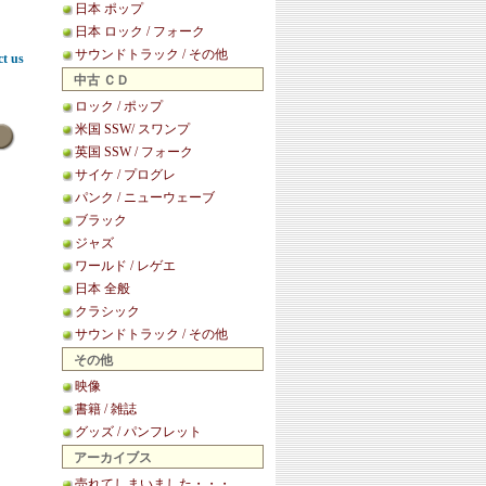
日本 ポップ
日本 ロック / フォーク
サウンドトラック / その他
ct us
中古 ＣＤ
ロック / ポップ
米国 SSW/ スワンプ
英国 SSW / フォーク
サイケ / プログレ
パンク / ニューウェーブ
ブラック
ジャズ
ワールド / レゲエ
日本 全般
クラシック
サウンドトラック / その他
その他
映像
書籍 / 雑誌
グッズ / パンフレット
アーカイブス
売れてしまいました・・・