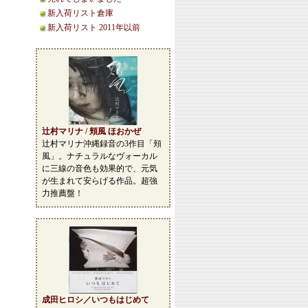
新入荷リスト倉庫
新入荷リスト 2011年以前
辻村マリナ / 頬風 ほおかぜ
辻村マリナ沖縄録音の3作目「頬
風」。ナチュラルなヴォーカル
に三線の音色も効果的で、元気
が生まれて安らげる作品。超強
力推薦盤！
成田ヒロシ／いつもはじめて