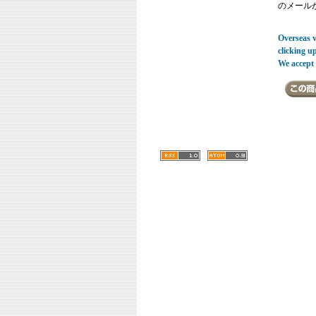
のメール
Overseas vi
clicking u
We accept 