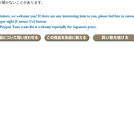
が届かないことがあります。
sitors, we welcome you! If there are any interesting item to you, please feel free to conta
pper right [Contact Us] button.
Paypal. Your want list is welcome especially for Japanese press.