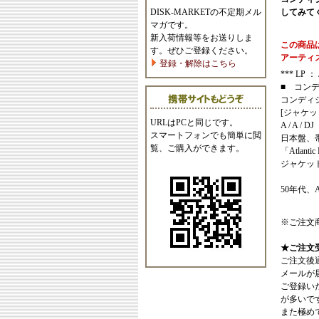
DISK-MARKETの不定期メル
してみて
マガです。
新入荷情報等をお送りしま
この商品
す。ぜひご登録ください。
アーティ
登録・解除はこちら
*** LP ：
■ コン
コンディ
[ジャケッ
URLはPCと同じです。
A / A / DJ
スマートフォンでも簡単に閲
日本盤、
覧、ご購入ができます。
「Atlant
ジャケッ
50年代、
※ご注文
★ご注文
ご注文後
メールが
ご登録い
が多いで
また極めてまれ