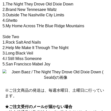
1.The Night They Drove Old Dixie Down
2.Brand New Tennesaee Waltz
3.Outside The Nashville City Limits
4.Ghetto
5.My Home Across THe Blue Ridge Mountains
Side Two
1.Rock Salt And Nails
2.Help Me Make It Through The Night
3.Long Black Veil
4.I Still Miss Someone
5.San Francisco Mabel Joy
※ご注文商品の発送は、毎週水曜日、土曜日に行ってい
ます。
★ご注文受付のメールが届かない場合