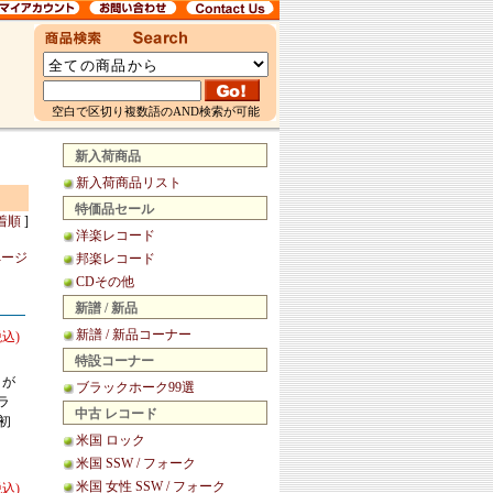
空白で区切り複数語のAND検索が可能
新入荷商品
新入荷商品リスト
特価品セール
着順
]
洋楽レコード
ページ
邦楽レコード
CDその他
新譜 / 新品
新譜 / 新品コーナー
税込)
特設コーナー
トが
ブラックホーク99選
ラ
中古 レコード
の初
米国 ロック
米国 SSW / フォーク
米国 女性 SSW / フォーク
税込)