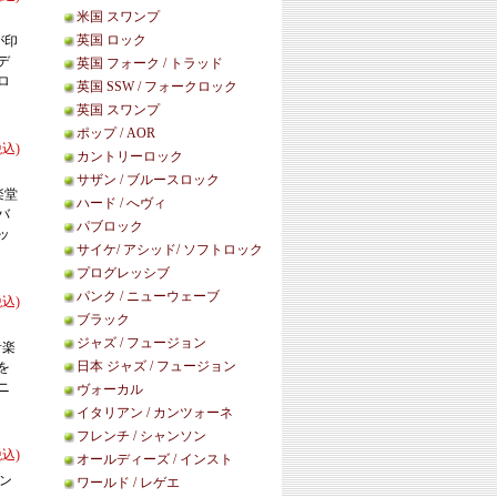
米国 スワンプ
英国 ロック
が印
デ
英国 フォーク / トラッド
ロ
英国 SSW / フォークロック
英国 スワンプ
ポップ / AOR
税込)
カントリーロック
サザン / ブルースロック
楽堂
ハード / へヴィ
バ
パブロック
ッ
サイケ/ アシッド/ ソフトロック
プログレッシブ
パンク / ニューウェーブ
税込)
ブラック
ジャズ / フュージョン
音楽
日本 ジャズ / フュージョン
を
ニ
ヴォーカル
イタリアン / カンツォーネ
フレンチ / シャンソン
税込)
オールディーズ / インスト
ソン
ワールド / レゲエ