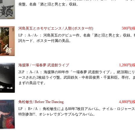
発盤。名曲「酒と泪と男と女」収録。
河島英五とホモサピエンス / 人類 (ポスター付)
580円(
LP ： A- / A- ： 河島英五のデビュー作。名曲「酒と泪と男と女」収録。
詞カード、ポスター付属の美品。
海援隊 / 一場春夢 武道館ライブ
1,280円(
2LP ： A- / A ： 海援隊の80年作「一場春夢 武道館ライブ」。絶頂期に
ースされた2枚組ライヴ盤。武田鉄矢・中牟田俊男・千葉和臣。帯付。
まずの美品です。
角松敏生/ Before The Dancing
4,880円(
LP ： B+ / A ： 角松敏生による88年7枚目アルバム。ナイル・ロジャー
特別参加!!、オシャレでダンサブルなアルバム。