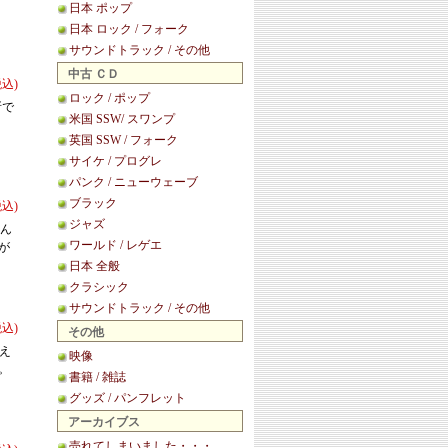
日本 ポップ
日本 ロック / フォーク
サウンドトラック / その他
中古 ＣＤ
税込)
ロック / ポップ
所で
米国 SSW/ スワンプ
英国 SSW / フォーク
サイケ / プログレ
パンク / ニューウェーブ
ブラック
税込)
ジャズ
えん
ワールド / レゲエ
が
日本 全般
クラシック
サウンドトラック / その他
税込)
その他
んえ
映像
。
書籍 / 雑誌
グッズ / パンフレット
アーカイブス
売れてしまいました・・・