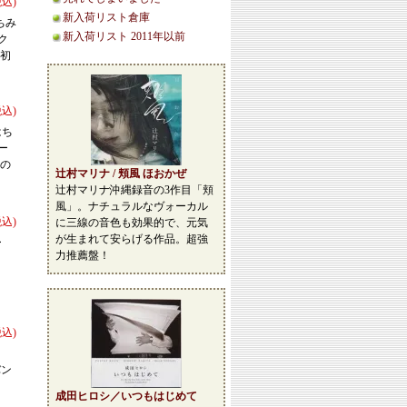
税込)
新入荷リスト倉庫
ちみ
新入荷リスト 2011年以前
ク
の初
税込)
はち
ー
円の
辻村マリナ / 頬風 ほおかぜ
辻村マリナ沖縄録音の3作目「頬
風」。ナチュラルなヴォーカル
税込)
に三線の音色も効果的で、元気
が生まれて安らげる作品。超強
ー
力推薦盤！
税込)
バン
成田ヒロシ／いつもはじめて