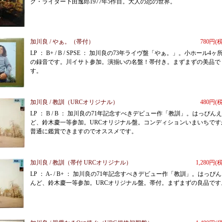
グ・ライター下田逸郎1977年5作目。大人の恋の世界。
加川良 / やぁ。（帯付）
780円(
LP ： B+ / B / SPSE ： 加川良の73年ライヴ盤「やぁ。」。小ホール4ヶ
の録音です。川イサト参加。演揃いの名盤！帯付き。まずまずの美品で
す。
加川良 / 教訓（URCオリジナル）
480円(
LP ： B / B ： 加川良の71年記念すべきデビュー作「教訓」。はっぴん
ど、鈴木慶一等参加。URCオリジナル盤。コンディションいまいちです
普通に鑑賞できますのでオススメです。
加川良 / 教訓（帯付 URCオリジナル）
1,280円(
LP ： A- / B+ ： 加川良の71年記念すべきデビュー作「教訓」。はっぴ
んど、鈴木慶一等参加。URCオリジナル盤。帯付。まずまずの良品です