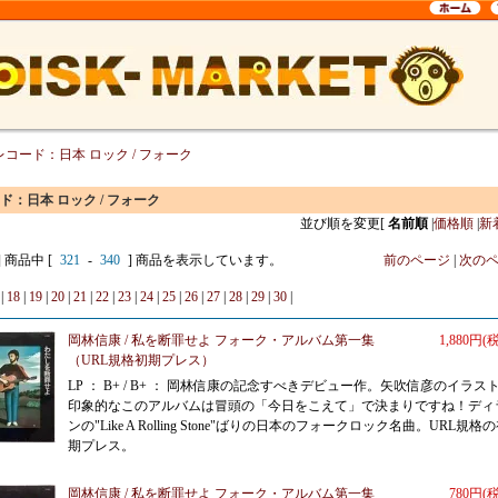
レコード：日本 ロック / フォーク
ド：日本 ロック / フォーク
並び順を変更
[
名前順
|
価格順
|
新
] 商品中 [
321
-
340
] 商品を表示しています。
前のページ
|
次の
|
18
|
19
|
20
|
21
|
22
|
23
|
24
|
25
|
26
|
27
|
28
|
29
|
30
|
岡林信康 / 私を断罪せよ フォーク・アルバム第一集
1,880円(
（URL規格初期プレス）
LP ： B+ / B+ ： 岡林信康の記念すべきデビュー作。矢吹信彦のイラス
印象的なこのアルバムは冒頭の「今日をこえて」で決まりですね！ディ
ンの"Like A Rolling Stone"ばりの日本のフォークロック名曲。URL規格
期プレス。
岡林信康 / 私を断罪せよ フォーク・アルバム第一集
780円(