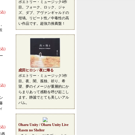
ポエトリー・ミュージック4作
目。フォーク、ロック、ジャ
税込)
ズ、ダブ、アヴァンギャルドの
坩堝。リピート性／中毒性の高
い作品です。超強力推薦盤！
目。
佐
税込)
ョー
成田ヒロシ / 夜に帰る
ポエトリー・ミュージック3作
目。夜、闇、孤独、祈り、希
税込)
望、夢のイメージが重層的にか
らまりあって感動を呼び起こし
ます。静謐でとても美しいアル
リン
バム。
藤
ィ
Oharu Unity / Oharu Unity Live
税込)
Rasen no Shelter
らの再