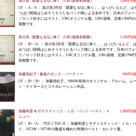
加川良 / 親愛なるQに捧ぐ（URG規格初期盤）
1,480円(
LP ： A- / A ： 加川良2作目「親愛なるQに捧ぐ」。はっぴいえんど、は
つぱい関係はじめそうそうたるバック陣による名作です。日本のフォー
／ロック好きにはマスト。URCオリジナル盤。URG規格、定価1700円
期盤です。
加川良 / 親愛なるQに捧ぐ（URG規格初期盤）
1,180円(
LP ： B+ / A- ： 加川良2作目「親愛なるQに捧ぐ」。はっぴいえんど、
みつぱい関係はじめそうそうたるバック陣による名作です。日本のフォ
ク／ロック好きにはマスト。URCオリジナル盤。URG規格、定価1700
初期盤です。
加藤登紀子 / 最後のダンス・パーティー
980円(
LP ： B+ / B+ ： 加藤登紀子、1984年発表のオリジナル・アルバム。ム
ン・ライダーズとコラボレーション作品。
加藤和彦 & サデスティック・ミカ・バンド / ベスト・メ
1,980円(
ニュー
LP ： B+ / A- /TOC-I TOC-II ： 加藤和彦とサディスティック・ミカ・
ド、1972年～1975年の隆盛を極めた時期のベスト・セレクト盤。