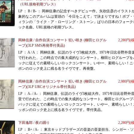
（URL規格初期プレス）
LP ： B / B- ： 岡林信康の記念すべきデビュー作。矢吹信彦のイラスト
象的なこのアルバムは冒頭の「今日をこえて」で決まりですね！ボブ・
ィランの「ライク・ア・ローリング・ストーン」ばりの日本のフォーク
ック名曲。URL規格の初期プレス。
岡林信康 / 自作自演コンサート 狂い咲き (柳田ヒログル
2,280円(
ープ)(3LP SMS再発帯付美品)
LP ： A / A ： 岡林信康、伝説のライヴ3枚組大作。1971年日比谷野外音
で行われた、この時点での集大成的なコンサート。柳田ヒログループを
ックに従えての素晴らしいロックコンサート。いやー、素晴らしい！ニ
ポンのロック史上に残る名ライヴです。再発盤。
岡林信康 / 自作自演コンサート 狂い咲き (柳田ヒログル
2,980円(
ープ)(3LP URCオリジナル帯付美品)
LP ： A- / A- ： 岡林信康、伝説のライヴ3枚組大作。1971年日比谷野外
堂で行われた、この時点での集大成的なコンサート。柳田ヒログループ
バックに従えての素晴らしいロックコンサート。いやー、素晴らしい！
ッポンのロック史上に残る名ライヴです。帯付美品。
下田逸郎 / 夜の踊り
2,280円(
LP ： B+ / A- ： 東京キッドブラザーズの音楽の音楽担当、シンガー・