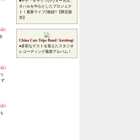
●チナ・キャッツのヴォーカル、
オハルを中心としたプロジェク
ト！最新ライブ2枚組!!【限定販
売】
税込)
歌
China Cats Trips Band / kotohogi
●多彩なゲストを迎えたスタジオ
レコーディング最新アルバム！
税込)
リリ
まず
税込)
スも