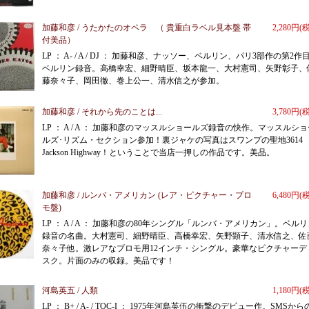
加藤和彦 / うたかたのオペラ （ 貴重白ラベル見本盤 帯
2,280円(
付美品）
LP ： A- / A / DJ ： 加藤和彦、ナッソー、ベルリン、パリ3部作の第2作
ベルリン録音。高橋幸宏、細野晴臣、坂本龍一、大村憲司、矢野彰子、
藤奈々子、岡田徹、巻上公一、清水信之が参加。
加藤和彦 / それから先のことは...
3,780円(
LP ： A / A ： 加藤和彦のマッスルショールズ録音の快作。マッスルシ
ルズ･リズム・セクション参加！裏ジャケの写真はスワンプの聖地3614
Jackson Highway！ということで当店一押しの作品です。美品。
加藤和彦 / ルンバ・アメリカン (レア・ピクチャー・プロ
6,480円(
モ盤)
LP ： A / A ： 加藤和彦の80年シングル「ルンバ・アメリカン」。ベル
録音の名曲。大村憲司、細野晴臣、高橋幸宏、矢野顕子、清水信之、佐
奈々子他。激レアなプロモ用12インチ・シングル。豪華なピクチャーデ
スク。片面のみの収録。美品です！
河島英五 / 人類
1,180円(
LP ： B+ / A- / TOC-I ： 1975年河島英伍の衝撃のデビュー作。SMSか