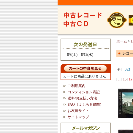
ホーム
>
レコー
8/8(土) 8/12(水)
全 [
583
カートに商品はありません
|
...
|
16
|
17
ご利用案内
コンディション表記
送料/お支払い方法
FAQ（よくある質問）
お友達サイト
サイトマップ