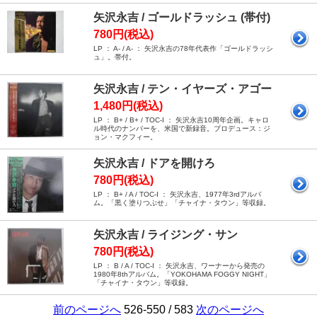
矢沢永吉 / ゴールドラッシュ (帯付)
780円(税込)
LP ： A- / A- ： 矢沢永吉の78年代表作「ゴールドラッシ
ュ」。帯付。
矢沢永吉 / テン・イヤーズ・アゴー
1,480円(税込)
LP ： B+ / B+ / TOC-I ： 矢沢永吉10周年企画。キャロ
ル時代のナンバーを、米国で新録音。プロデュース：ジ
ョン・マクフィー。
矢沢永吉 / ドアを開けろ
780円(税込)
LP ： B+ / A / TOC-I ： 矢沢永吉、1977年3rdアルバ
ム。「黒く塗りつぶせ」「チャイナ・タウン」等収録。
矢沢永吉 / ライジング・サン
780円(税込)
LP ： B / A / TOC-I ： 矢沢永吉、ワーナーから発売の
1980年8thアルバム。「YOKOHAMA FOGGY NIGHT」
「チャイナ・タウン」等収録。
前のページへ
526-550 / 583
次のページへ