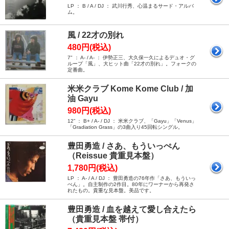
LP ： B / A / DJ ： 武川行秀、心温まるサード・アルバ
ム。
風 / 22才の別れ
480円(税込)
7" ： A- / A- ： 伊勢正三、大久保一久によるデュオ・グ
ループ「風」、大ヒット曲「22才の別れ」。フォークの
定番曲。
米米クラブ Kome Kome Club / 加
油 Gayu
980円(税込)
12” ： B+ / A- / DJ ： 米米クラブ、「Gayu」「Venus」
「Gradiation Grass」の3曲入り45回転シングル。
豊田勇造 / さあ、もういっぺん
（Reissue 貴重見本盤）
1,780円(税込)
LP ： A- / A / DJ ： 豊田勇造の76年作「さあ、もういっ
ぺん」。自主制作の2作目。80年にワーナーから再発さ
れたもの。貴重な見本盤。美品です。
豊田勇造 / 血を越えて愛し合えたら
（貴重見本盤 帯付）