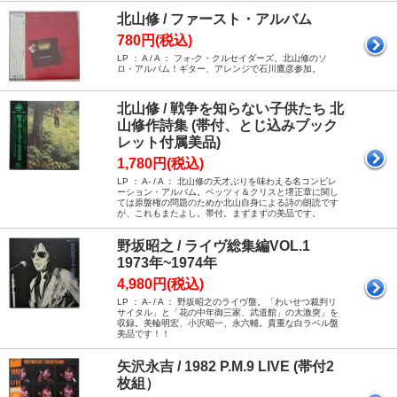
北山修 / ファースト・アルバム
780円(税込)
LP ： A / A ： フォ-ク・クルセイダーズ、北山修のソ
ロ・アルバム！ギター、アレンジで石川鷹彦参加。
北山修 / 戦争を知らない子供たち 北
山修作詩集 (帯付、とじ込みブック
レット付属美品)
1,780円(税込)
LP ： A- / A ： 北山修の天才ぶりを味わえる名コンピレ
ーション・アルバム。ベッツィ＆クリスと堺正章に関し
ては原盤権の問題のためか北山自身による詩の朗読です
が、これもまたよし。帯付。まずまずの美品です。
野坂昭之 / ライヴ総集編VOL.1
1973年~1974年
4,980円(税込)
LP ： A- / A ： 野坂昭之のライヴ盤。「わいせつ裁判リ
サイタル」と「花の中年御三家、武道館」の大激突」を
収録。美輪明宏、小沢昭一、永六輔。貴重な白ラベル盤
美品です！！
矢沢永吉 / 1982 P.M.9 LIVE (帯付2
枚組）