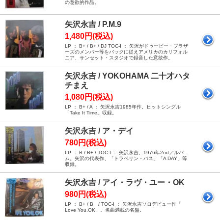
の意欲的作品。
矢沢永吉 / P.M.9
1,480円(税込)
LP ： B+ / B+ / DJ TOC-I ： 矢沢がドゥービー・ブラザ
ーズのメンバー等をバックに従えアメリカのカリフォル
ニア、サンセット・スタジオで録音した意欲作。
矢沢永吉 / YOKOHAMA 二十才ハタ
チまえ
1,080円(税込)
LP ： B+ / A ： 矢沢永吉1985年作。ヒットシングル
「Take It Time」収録。
矢沢永吉 / ア・デイ
780円(税込)
LP ： B / B+ / TOC-I ： 矢沢永吉、1976年2ndアルバ
ム。矢沢の代表作、「トラベリン・バス」「A DAY」等
収録。
矢沢永吉 / アイ・ラヴ・ユー・OK
980円(税込)
LP ： B+ / B / TOC-I ： 矢沢永吉ソロデビュー作「
Love You,OK」。名曲満載の名盤。