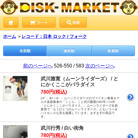
カート
検索
ホーム
＞
レコード：日本 ロック / フォーク
名前順
価格順
新着順
前のページへ
526-550 / 583
次のページへ
武川雅寛（ムーンライダーズ） / と
にかくここがパラダイス
780円(税込)
LP ： B+ / A- ： ムーンライダーズのヴァイオン奏者＆マ
ルチ楽器奏者の「くじら」こと武川雅寛の82年ソロ作
「とにかくここがパラダイス」。ムーンライダーズ全員
参加で「もうひとつのムーンライダーズ」ともいうべき
ハイセンスな音を披露しています。まずまずの美品で
す。
武川行秀 / 白い街角
780円(税込)