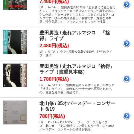
7,480円(税込)
LP ： A- / A- ： 豊田勇造の80年作「血を越えて愛し合え
たら」。単身ジャマイカに乗り込んで作った異形の和レ
ゲエ作品。ギターはチナ・スミス、スタジオはタフ・ゴ
ングです。後年の再評価著しい名盤です。貴重な見本
盤。帯付美品です。ブックレットもしっかり付属。
豊田勇造 / 走れアルマジロ 『捨
得』ライブ
2,480円(税込)
LP ： A- / A ： 今でも現役な気骨のSSW、77年のライ
ブ！傑作
豊田勇造 / 走れアルマジロ『捨得』
ライブ（貴重見本盤）
1,780円(税込)
LP ： A- / A / DJ ： 豊田勇造の77年作「走れアルマジロ
『捨得』ライブ」。80年にワーナーから再発されたも
の。貴重な見本盤。美品です。
北山修 / 35才バースデー・コンサー
ト 6/19
780円(税込)
LP ： B+ / A- / DJ TOC-I ： フォーク・クルセイダー
ズ、北山修、「あの素晴らしい愛をもう一度」など35才
バースデー・コンサートの模様を収録。