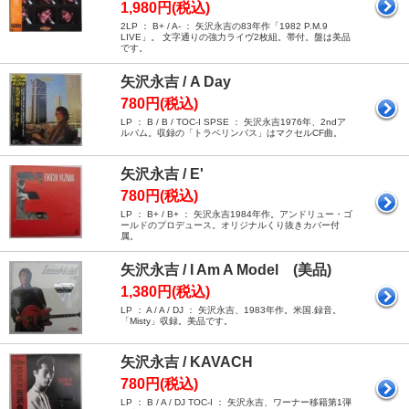
1,980円(税込)
2LP ： B+ / A- ： 矢沢永吉の83年作「1982 P.M.9
LIVE」。 文字通りの強力ライヴ2枚組。帯付。盤は美品
です。
矢沢永吉 / A Day
780円(税込)
LP ： B / B / TOC-I SPSE ： 矢沢永吉1976年、2ndア
ルバム。収録の「トラベリンバス」はマクセルCF曲。
矢沢永吉 / E'
780円(税込)
LP ： B+ / B+ ： 矢沢永吉1984年作。アンドリュー・ゴ
ールドのプロデュース。オリジナルくり抜きカバー付
属。
矢沢永吉 / I Am A Model (美品)
1,380円(税込)
LP ： A / A / DJ ： 矢沢永吉、1983年作。米国.録音。
「Misty」収録。美品です。
矢沢永吉 / KAVACH
780円(税込)
LP ： B / A / DJ TOC-I ： 矢沢永吉、ワーナー移籍第1弾