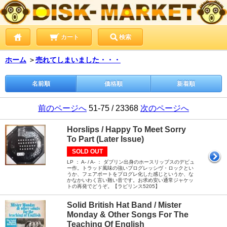
カート
検索
ホーム
＞
売れてしまいました・・・
名前順
価格順
新着順
前のページへ
51-75 / 23368
次のページへ
Horslips / Happy To Meet Sorry
To Part (Later Issue)
SOLD OUT
LP ： A- / A- ： ダブリン出身のホースリップスのデビュ
ー作。トラッド風味の強いプログレッシヴ・ロックとい
うか、フェアポートをプログレ化した感じというか、な
かなかいわく言い難い音です。お求め安い通常ジャケッ
トの再発でどうぞ。【ラビリンス5205】
Solid British Hat Band / Mister
Monday & Other Songs For The
Teaching Of English