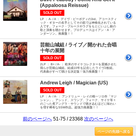
(Appaloosa Reissue)
SOLD OUT
LP ： A- / A ： デイヴ・ピーボディの3rd。アコースティ
ック・ギターの名手としてその筋では神格化されている
人です。フォーク・ブルースやラグをもとにいぶし銀の
歌と演奏を聴かせます。プロデュースはイアン・A・ア
ンダーソン。推薦盤！！
芸能山城組 / ライブ／開かれた合唱
十年の展開
SOLD OUT
2LP ： B+ / A- ： 欧米のサイケコレクターを震撼させた
我らが芸能山城組。結成10年を記念したライヴ2枚組。
代表曲がすべて聴ける決定版！強力推薦盤！！
Andrew Leigh / Magician (US)
SOLD OUT
LP ： A- / A- ： アンドリュー・レイの唯一ソロ作「マジ
シャン」。アシッド、スワンプ、フォーク、サイケ等々
のごった煮アングラ・サウンドで聴き込むほどに味わい
を増す稀有なSSW作品。超強力推薦盤！！
前のページへ
51-75 / 23368
次のページへ
ページの先頭へ戻る