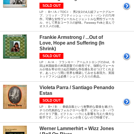
SOLD OUT
LP ： B+ / A- / TOC-I ： 男2女2の4人組フォークグルー
プ、ソリッド・ブリティッシュ・ハット・バンドの71年
作。可憐な女性ヴォーカルとジェントルな男性ヴォーカ
ル、そして男女コーラスの妙味。Faraway Folkと並んで
オススメの1枚。
Frankie Armstrong / ...Out of
Love, Hope and Suffering (In
Shrink)
SOLD OUT
LP ： A / A ： フランキー・アームストロングの2nd。今
回は米国録音の米国原盤での発売です。強靭なヴォーカ
ルが他を寄せ付けぬ圧倒的な存在感を見せつけてくれま
す。あっという間に世界を構築してみせる表現力。英国
トッドファンは必携！シュリンク入りの美品。
Violeta Parra / Santiago Penando
Estas
SOLD OUT
LP ： B+ / B- ： 拳銃自殺という衝撃的な最後を遂げた
チリの代表的なフォルクローレ歌手、ビオレッタ・パラ
のイタリア盤。ビクトル・ハラにも影響を与えた偉大な
歌手です。コンディションが良くないので特価です。
Werner Lammerhirt = Wizz Jones