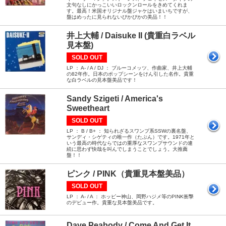
文句なしにかっこいいロックンロールをきめてくれま
す。最高！米国オリジナル盤ジャケはいまいちですが、
盤はめったに見られないぴかぴかの美品！！
井上大輔 / Daisuke II (貴重白ラベル
見本盤)
SOLD OUT
LP ： A- / A / DJ ： ブルーコメッツ、作曲家、井上大輔
の82年作。日本のポップシーンをけん引した名作。貴重
な白ラベルの見本盤美品です！
Sandy Szigeti / America's
Sweetheart
SOLD OUT
LP ： B / B+ ： 知られざるスワンプ系SSWの裏名盤、
サンディ・シゲティの唯一作（たぶん）です。1971年と
いう最高の時代ならではの重厚なスワンプサウンドの連
続に思わず快哉を叫んでしまうことでしょう。大推薦
盤！！
ピンク / PINK（貴重見本盤美品）
SOLD OUT
LP ： A- / A ： ホッピー神山、岡野ハジメ等のPINK衝撃
のデビュー作。貴重な見本盤美品です。
Dave Peabody / Come And Get It