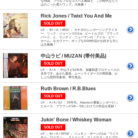
なR&B、ソウルフルなゴスペル風味と、この時代ならで
はのごった煮スワンプ。大推薦！
Rick Jones / Twixt You And Me
SOLD OUT
LP ： B+ / A- / WOC ： カナダのシンガーソングライタ
ー、リック・ジョーンズの1st。ビートルズの「ブラック
バード」と、ランディ・ニューマンの「アイル・ビー・
ホーム」をカヴァー。ポップなSSW作品がお好きな方に
は大推薦！
中山ラビ / MUZAN (帯付美品)
SOLD OUT
LP ： A / A ： 中山ラビ82年作。加藤和彦プロデュースの
名作です。あがた森魚、ムーンライダーズの岡田徹、か
しぶち哲郎等参加。帯付美品。
Ruth Brown / R.B.Blues
SOLD OUT
LP ： A / A / DJ ： 50年代、Atlanticの看板シンガーだっ
たルース・ブラウンの'49～'59にかけての作品を収録！
Jukin' Bone / Whiskey Woman
SOLD OUT
LP ： B+ / A / SPSE ： ジュキン・ボーンの1st「ウイス
キー・ウーマン」。ストーンズ、フェイセズ・タイプの