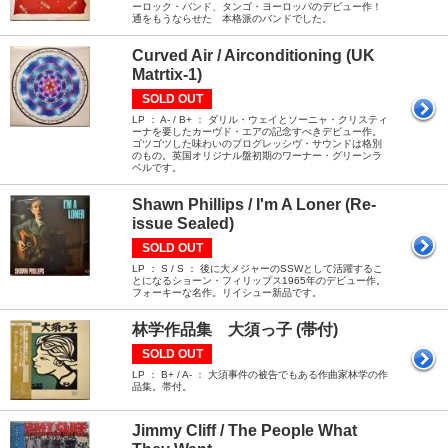
ーロック・バンド、タンゴ・ヨーロッパのデビュー作！
通をもうならせた 本格派のバンドでした。
Curved Air / Airconditioning (UK
Matrtix-1)
SOLD OUT
LP ： A- / B+ ： ダリル・ウェイとソーニャ・クリスティ
ーナを要したカーヴド・エアの記念すべきデビュー作。
ゴツゴツした味わいのプログレッシヴ・サウンドは格別
のもの。英国オリジナル盤初期のワーナー・グリーンラ
ベルです。
Shawn Phillips / I'm A Loner (Re-
issue Sealed)
SOLD OUT
LP ： S / S ： 後に大メジャーのSSWとして活躍するこ
とになるショーン・フィリップス1965年のデビュー作。
フォーキーな名作。リイシュー新品です。
林学作品集 大須っ子 (帯付)
SOLD OUT
LP ： B+ / A- ： 大須事件の被告でもある作曲家林学の作
品集。帯付。
Jimmy Cliff / The People What