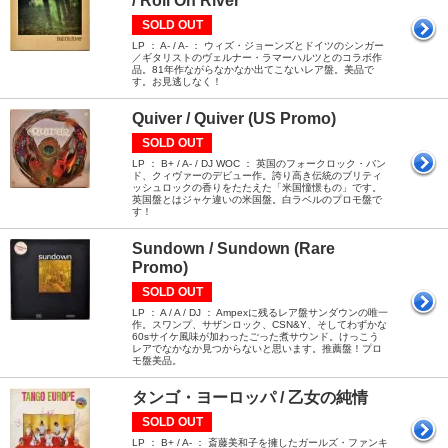
/ Roll On River
SOLD OUT
LP ： A- / A- ： ウィズ・ジョーンズとドイツのシンガー
／ギタリストのヴェルナー・ラマーハルツとのコラボ作
品。81年作ながらなかなか出てこないレア盤。美品で
す。お見逃しなく！
Quiver / Quiver (US Promo)
SOLD OUT
LP ： B+ / A- / DJ WOC ： 英国のフォークロック・バン
ド、クィヴァーのデビュー作。誇り高き伝統のブリティ
ッシュロックの香りをたたえた「米国憧憬もの」です。
英国盤とはジャケ違いの米国盤。白ラベルのプロモ盤で
す！
Sundown / Sundown (Rare
Promo)
SOLD OUT
LP ： A / A / DJ ： Ampexに残るレア盤サンダウンの唯一
作。スワンプ、サザンロック、CSN&Y、そしてわずかな
60sサイケ風味が加わったごった煮サウンド。けっこう
レアでなかなか見つからないと思います。推薦盤！プロ
モ盤美品。
タンゴ・ヨーロッパ / 乙女の純情
SOLD OUT
LP ： B+ / A- ： 斎藤美和子を擁したガールズ・ファンキ