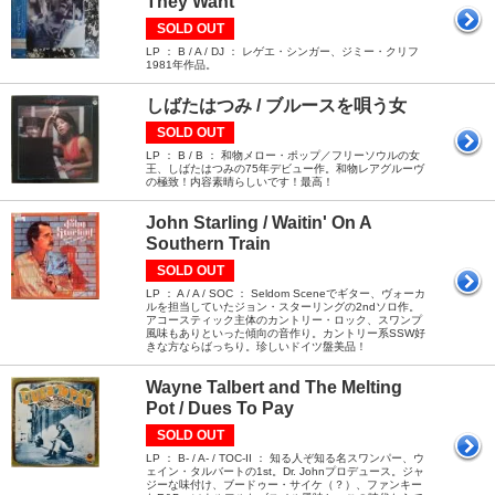
They Want
SOLD OUT
LP ： B / A / DJ ： レゲエ・シンガー、ジミー・クリフ
1981年作品。
しばたはつみ / ブルースを唄う女
SOLD OUT
LP ： B / B ： 和物メロー・ポップ／フリーソウルの女
王、しばたはつみの75年デビュー作。和物レアグルーヴ
の極致！内容素晴らしいです！最高！
John Starling / Waitin' On A
Southern Train
SOLD OUT
LP ： A / A / SOC ： Seldom Sceneでギター、ヴォーカ
ルを担当していたジョン・スターリングの2ndソロ作。
アコースティック主体のカントリー・ロック、スワンプ
風味もありといった傾向の音作り。カントリー系SSW好
きな方ならばっちり。珍しいドイツ盤美品！
Wayne Talbert and The Melting
Pot / Dues To Pay
SOLD OUT
LP ： B- / A- / TOC-II ： 知る人ぞ知る名スワンパー、ウ
ェイン・タルバートの1st。Dr. Johnプロデュース。ジャ
ジーな味付け、ブードゥー・サイケ（？）、ファンキー