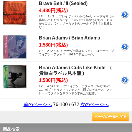
Brave Belt / II (Sealed)
4,480円(税込)
LP ： S / S ： ブレイヴ・ベルトの2nd。ハード寄りに一
歩踏み出した快作です。このハード路線もむちゃくちゃ
かっこよいです。ノーカットのシールドです！お見逃し
なく。
Brian Adams / Brian Adams
1,580円(税込)
LP ： A / A / DJ ： カナダの熱きロックン・ローラー、ブ
ライアン・アダムス、1983年デビュー作。
Brian Adams / Cuts Like Knife (
貴重白ラベル見本盤 )
1,580円(税込)
LP ： A / A / DJ ： ブライアン・アダムス、3rdアルバ
ム。ボブ・クリアマウンテンと共同プロヂュース、スト
レートでタイトなサウンドを求めた意欲作。
前のページへ
76-100 / 672
次のページへ
ページの先頭へ戻る
商品検索