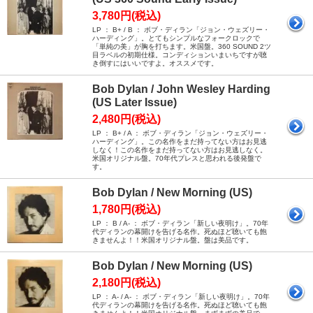
3,780円(税込)
LP ： B+ / B ： ボブ・ディラン「ジョン・ウェズリー・
ハーディング」。とてもシンプルなフォークロックで
「単純の美」が胸を打ちます。米国盤。360 SOUND 2ツ
目ラベルの初期仕様。コンディションいまいちですが聴
き倒すにはいいですよ。オススメです。
Bob Dylan / John Wesley Harding
(US Later Issue)
2,480円(税込)
LP ： B+ / A ： ボブ・ディラン「ジョン・ウェズリー・
ハーディング」。この名作をまだ持ってない方はお見逃
しなく！この名作をまだ持ってない方はお見逃しなく。
米国オリジナル盤。70年代プレスと思われる後発盤で
す。
Bob Dylan / New Morning (US)
1,780円(税込)
LP ： B / A- ： ボブ・ディラン「新しい夜明け」。70年
代ディランの幕開けを告げる名作。死ぬほど聴いても飽
きませんよ！！米国オリジナル盤。盤は美品です。
Bob Dylan / New Morning (US)
2,180円(税込)
LP ： A- / A- ： ボブ・ディラン「新しい夜明け」。70年
代ディランの幕開けを告げる名作。死ぬほど聴いても飽