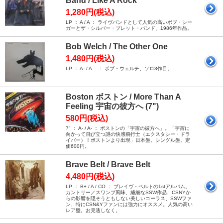
Band / Like A Rock
1,280円(税込)
LP ： A / A ： ライヴバンドとして人気の高いボブ・シー
ガーとザ・シルバー・ブレット・バンド、1986年作品。
Bob Welch / The Other One
1,480円(税込)
LP ： A- / A ： ボブ・ウェルチ、ソロ3作目。
Boston ボストン / More Than A
Feeling 宇宙の彼方へ (7")
580円(税込)
7" ： A- / A- ： ボストンの「宇宙の彼方へ」。「宇宙に
向かって飛び立つ謎の快感飛行士（エクスタシー・ドラ
イバー）！ボストンより出現」日本盤。シングル盤。定
価600円。
Brave Belt / Brave Belt
4,480円(税込)
LP ： B+ / A / CO ： ブレイヴ・ベルトの1stアルバム。
カントリー／スワンプ風味、繊細なSSW作品、CSNYか
らの影響を隠そうともしない美しいコーラス、SSWファ
ン、特にCSN&Yファンには強力にオススメ。人気の高い
レア盤。お見逃しなく。