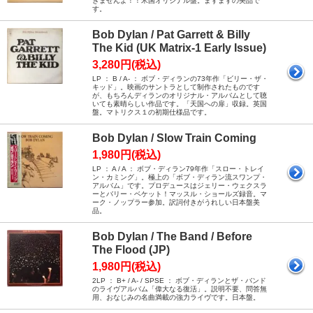
きませんよ！！米国オリジナル盤。まずまずの美品で
す。
Bob Dylan / Pat Garrett & Billy
The Kid (UK Matrix-1 Early Issue)
3,280円(税込)
LP ： B / A- ： ボブ・ディランの73年作「ビリー・ザ・
キッド」。映画のサントラとして制作されたものです
が、もちろんディランのオリジナル・アルバムとして聴
いても素晴らしい作品です。「天国への扉」収録。英国
盤。マトリクス１の初期仕様品です。
Bob Dylan / Slow Train Coming
1,980円(税込)
LP ： A / A ： ボブ・ディラン79年作「スロー・トレイ
ン・カミング」。極上の「ボブ・ディラン流スワンプ・
アルバム」です。プロデュースはジェリー・ウェクスラ
ーとバリー・ベケット！マッスル・ショールズ録音。マ
ーク・ノップラー参加。訳詞付きがうれしい日本盤美
品。
Bob Dylan / The Band / Before
The Flood (JP)
1,980円(税込)
2LP ： B+ / A- / SPSE ： ボブ・ディランとザ・バンド
のライヴアルバム「偉大なる復活」。説明不要、問答無
用、おなじみの名曲満載の強力ライヴです。日本盤。