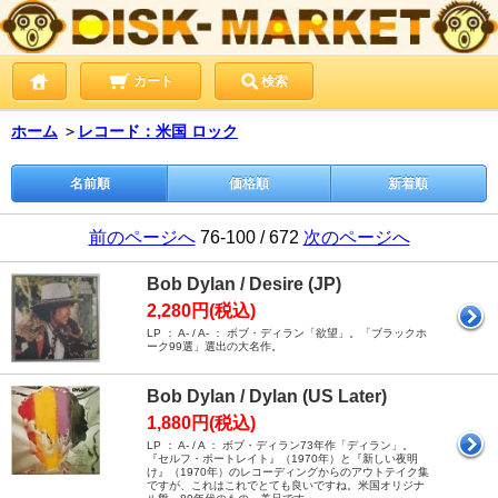
カート
検索
ホーム
＞
レコード：米国 ロック
名前順
価格順
新着順
前のページへ
76-100 / 672
次のページへ
Bob Dylan / Desire (JP)
2,280円(税込)
LP ： A- / A- ： ボブ・ディラン「欲望」。「ブラックホ
ーク99選」選出の大名作。
Bob Dylan / Dylan (US Later)
1,880円(税込)
LP ： A- / A ： ボブ・ディラン73年作「ディラン」。
『セルフ・ポートレイト』（1970年）と『新しい夜明
け』（1970年）のレコーディングからのアウトテイク集
ですが、これはこれでとても良いですね。米国オリジナ