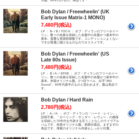
ル盤。80年代のもの。美品です・
Bob Dylan / Freewheelin' (UK
Early Issue Matrix-1 MONO)
7,480円(税込)
LP ： B- / B / TOC-II ： ボブ・ディランのフリーホイー
リン。数々の名曲を収録した名盤中の名盤かつ基本中の
基本。貴重な英国初期盤です。コンディションよくない
ですが普通に聴けるものなのでオススメです。
Bob Dylan / Freewheelin' (US
Late 60s Issue)
7,480円(税込)
LP ： B / A- / SPSE ： ボブ・ディランのフリーホイー
リン。数々の名曲を収録した名盤中の名盤かつ基本中の
基本。米国オリジナル盤。2つ目ラベル、白字"360
Sound"。60年代後半のものと思われます。盤は美品で
す。
Bob Dylan / Hard Rain
2,780円(税込)
LP ： A- / A- ： ボブ・ディランの「ハード・レイン」。
説明不要。「ローリング・サンダー・レヴュー」の模様
を収録した70年代を代表する言うことなしのライヴアル
バムです。米国オリジナル盤。初期仕様品。まずまずの
美品です。薄紫のオリジナル内袋もしっかり付属。