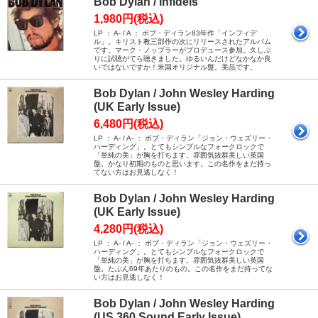
Bob Dylan / Infidels
1,980円(税込)
LP ： A- / A ： ボブ・ディラン83年作「インフィデ
ル」。キリスト教三部作の次にリリースされたアルバム
です。マーク・ノップラーがプロデュース参加。久しぶ
りに試聴がてら聴きました。ゆるいんだけどなかなか良
いではないですか！米国オリジナル盤。美品です。
Bob Dylan / John Wesley Harding
(UK Early Issue)
6,480円(税込)
LP ： A- / A- ： ボブ・ディラン「ジョン・ウェズリー・
ハーディング」。とてもシンプルなフォークロックで
「単純の美」が胸を打ちます。雰囲気抜群美しい英国
盤。かなり初期のものと思います。この名作をまだ持っ
てない方はお見逃しなく！
Bob Dylan / John Wesley Harding
(UK Early Issue)
4,280円(税込)
LP ： A- / A- ： ボブ・ディラン「ジョン・ウェズリー・
ハーディング」。とてもシンプルなフォークロックで
「単純の美」が胸を打ちます。雰囲気抜群美しい英国
盤。たぶん69年あたりのもの。この名作をまだ持ってな
い方はお見逃しなく！
Bob Dylan / John Wesley Harding
(US 360 Sound Early Issue)