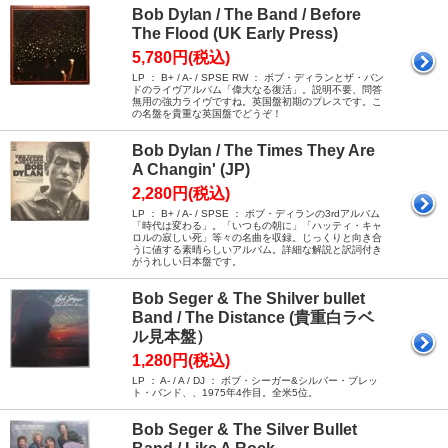
Bob Dylan / The Band / Before
The Flood (UK Early Press)
5,780円(税込)
LP ： B+ / A- / SPSE RW ： ボブ・ディランとザ・バン
ドのライヴアルバム「偉大なる復活」。説明不要、問答
無用の強力ライヴですね。英国盤初期のプレスです。こ
の名盤を貴重な英国盤でどうぞ！
Bob Dylan / The Times They Are
A Changin' (JP)
2,280円(税込)
LP ： B+ / A- / SPSE ： ボブ・ディランの3rdアルバム
「時代は変わる」。「いつもの朝に」「ハッティ・キャ
ロルの寂しい死」等々の名曲を収録。じっくりと向き合
うに値する素晴らしいアルバム。詳細な解説と訳詞付き
がうれしい日本盤です。
Bob Seger & The Shilver bullet
Band / The Distance (貴重白ラベ
ル見本盤）
1,280円(税込)
LP ： A- / A / DJ ： ボブ・シーガー&シルバー・ブレッ
ト・バンド、、1975年4作目。全米5位。
Bob Seger & The Silver Bullet