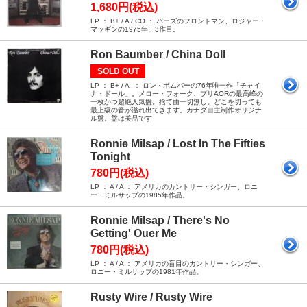
1,680円(税込)
LP ： B+ / A / CO ： バーズのフロントマン、ロジャー・
マッギンの1975年、3作目。
Ron Baumber / China Doll
SOLD OUT
LP ： B+ / A- ： ロン・ボムバーの76年唯一作「チャイ
ナ・ドール」。メロー・フォーク、プリAORの最高峰の
一枚かつ超絶人気盤。捨て曲一切無し。どこを切っても
最上級の音が溢れ出てきます。カナダ自主制作オリジナ
ル盤。盤は美品です
Ronnie Milsap / Lost In The Fifties
Tonight
780円(税込)
LP ： A / A ： アメリカのカントリー・シンガー、ロニ
ー・ミルサップの1985年作品。
Ronnie Milsap / There's No
Getting' Ouer Me
780円(税込)
LP ： A / A ： アメリカの盲目のカントリー・シンガー、
ロニー・ミルサップの1981年作品。
Rusty Wire / Rusty Wire