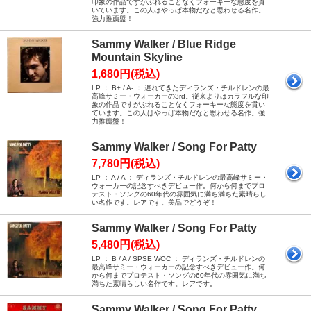
印象の作品ですがぶれることなくフォーキーな態度を貫
いています。この人はやっぱ本物だなと思わせる名作。
強力推薦盤！
Sammy Walker / Blue Ridge
Mountain Skyline
1,680円(税込)
LP ： B+ / A- ： 遅れてきたディランズ・チルドレンの最
高峰サミー・ウォーカーの3rd。従来よりはカラフルな印
象の作品ですがぶれることなくフォーキーな態度を貫い
ています。この人はやっぱ本物だなと思わせる名作。強
力推薦盤！
Sammy Walker / Song For Patty
7,780円(税込)
LP ： A / A ： ディランズ・チルドレンの最高峰サミー・
ウォーカーの記念すべきデビュー作。何から何までプロ
テスト・ソングの60年代の雰囲気に満ち満ちた素晴らし
い名作です。レアです。美品でどうぞ！
Sammy Walker / Song For Patty
5,480円(税込)
LP ： B / A / SPSE WOC ： ディランズ・チルドレンの
最高峰サミー・ウォーカーの記念すべきデビュー作。何
から何までプロテスト・ソングの60年代の雰囲気に満ち
満ちた素晴らしい名作です。レアです。
Sammy Walker / Song For Patty