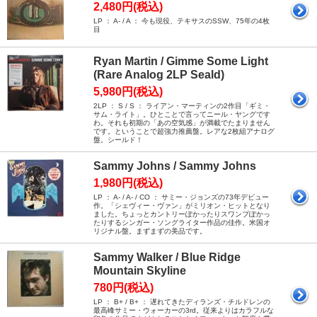
2,480円(税込)
LP ： A- / A ： 今も現役、テキサスのSSW、75年の4枚
目
Ryan Martin / Gimme Some Light
(Rare Analog 2LP Seald)
5,980円(税込)
2LP ： S / S ： ライアン・マーティンの2作目「ギミ・
サム・ライト」。ひとことで言ってニール・ヤングです
わ。それも初期の「あの空気感」が満載でたまりません
です。ということで超強力推薦盤。レアな2枚組アナログ
盤。シールド！
Sammy Johns / Sammy Johns
1,980円(税込)
LP ： A- / A- / CO ： サミー・ジョンズの73年デビュー
作。「シェヴィー・ヴァン」がミリオン・ヒットとなり
ました。ちょっとカントリーぽかったりスワンプぽかっ
たりするシンガー・ソングライター作品の佳作。米国オ
リジナル盤。まずまずの美品です。
Sammy Walker / Blue Ridge
Mountain Skyline
780円(税込)
LP ： B+ / B+ ： 遅れてきたディランズ・チルドレンの
最高峰サミー・ウォーカーの3rd。従来よりはカラフルな