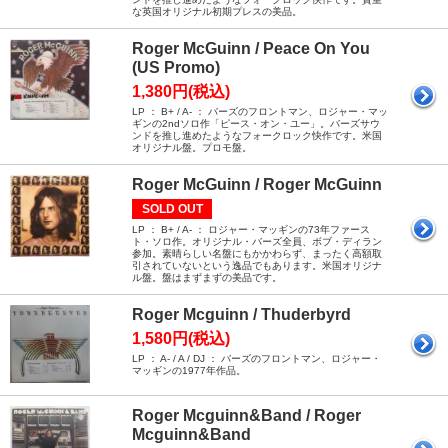
な英国オリジナル初期プレスの美品。
Roger McGuinn / Peace On You
(US Promo)
1,380円(税込)
LP ： B+ / A- ： バーズのフロントマン、ロジャー・マッ
ギンの2ndソロ作「ピース・オン・ユー」。バーズサウ
ンドを推し進めたようなフォークロック快作です。米国
オリジナル盤。プロモ盤。
Roger McGuinn / Roger McGuinn
SOLD OUT
LP ： B+ / A- ： ロジャー・マッギンの73年ファース
ト・ソロ作。オリジナル・バーズ全員、ボブ・ディラン
参加。素晴らしい名盤にもかかわらず、まったく高額取
引されていないという逸品でもあります。米国オリジナ
ル盤。盤はまずまずの美品です。
Roger Mcguinn / Thuderbyrd
1,580円(税込)
LP ： A- / A / DJ ： バーズのフロントマン、ロジャー・
マッギンの1977年作品。
Roger Mcguinn&Band / Roger
Mcguinn&Band