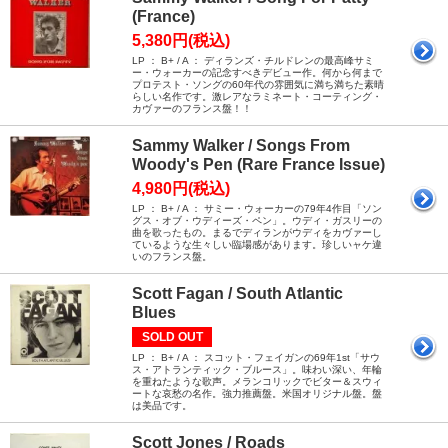
(France)
5,380円(税込)
LP ： B+ / A ： ディランズ・チルドレンの最高峰サミ
ー・ウォーカーの記念すべきデビュー作。何から何まで
プロテスト・ソングの60年代の雰囲気に満ち満ちた素晴
らしい名作です。激レアなラミネート・コーティング・
カヴァーのフランス盤！！
Sammy Walker / Songs From
Woody's Pen (Rare France Issue)
4,980円(税込)
LP ： B+ / A ： サミー・ウォーカーの79年4作目「ソン
グス・オブ・ウディーズ・ペン」。ウディ・ガスリーの
曲を歌ったもの。まるでディランがウディをカヴァーし
ているような生々しい臨場感があります。珍しいャケ違
いのフランス盤。
Scott Fagan / South Atlantic
Blues
SOLD OUT
LP ： B+ / A ： スコット・フェイガンの69年1st「サウ
ス・アトランティック・ブルース」。味わい深い、年輪
を重ねたような歌声。メランコリックでビター＆スウィ
ートな哀愁の名作。強力推薦盤。米国オリジナル盤。盤
は美品です。
Scott Jones / Roads