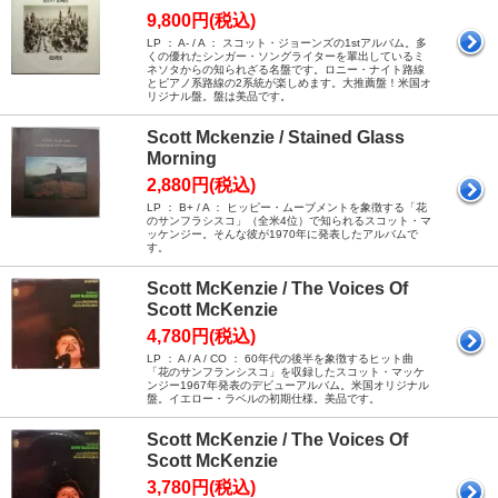
9,800円(税込)
LP ： A- / A ： スコット・ジョーンズの1stアルバム。多
くの優れたシンガー・ソングライターを輩出しているミ
ネソタからの知られざる名盤です。ロニー・ナイト路線
とピアノ系路線の2系統が楽しめます。大推薦盤！米国オ
リジナル盤。盤は美品です。
Scott Mckenzie / Stained Glass
Morning
2,880円(税込)
LP ： B+ / A ： ヒッピー・ムーブメントを象徴する「花
のサンフラシスコ」（全米4位）で知られるスコット・マ
ッケンジー。そんな彼が1970年に発表したアルバムで
す。
Scott McKenzie / The Voices Of
Scott McKenzie
4,780円(税込)
LP ： A / A / CO ： 60年代の後半を象徴するヒット曲
「花のサンフランシスコ」を収録したスコット・マッケ
ンジー1967年発表のデビューアルバム。米国オリジナル
盤。イエロー・ラベルの初期仕様。美品です。
Scott McKenzie / The Voices Of
Scott McKenzie
3,780円(税込)