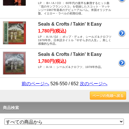
LP ： B+ / A / CO ： 60年代の後半を象徴するヒット曲
「花のサンフランシスコ」を収録したスコット・マッケ
ンジー1967年発表のデビューアルバム。米国オリジナル
盤。イエロー・ラベルの初期仕様。
Seals & Crofts / Takin' It Easy
1,780円(税込)
LP ： A / A / DJ ： ポップ・デュオ、シールズ＆クロフツ
1978年作。日本語タイトル『やすらぎの人生』。美しく
感傷的な作品。
Seals & Crofts / Takin' It Easy
1,780円(税込)
LP ： A / A ： シールズ＆クロフツ、1978年作品。
前のページへ
526-550 / 652
次のページへ
ページの先頭へ戻る
商品検索