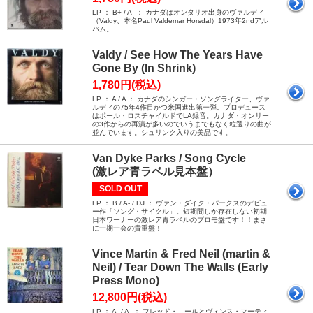
LP ： B+ / A- ： カナダはオンタリオ出身のヴァルディ
（Valdy、本名Paul Valdemar Horsdal）1973年2ndアル
バム。
Valdy / See How The Years Have
Gone By (In Shrink)
1,780円(税込)
LP ： A / A ： カナダのシンガー・ソングライター、ヴァ
ルディの75年4作目かつ米国進出第一弾。プロデュース
はポール・ロスチャイルドでLA録音。カナダ・オンリー
の3作からの再演が多いのでいうまでもなく粒選りの曲が
並んでいます。シュリンク入りの美品です。
Van Dyke Parks / Song Cycle
(激レア青ラベル見本盤）
SOLD OUT
LP ： B / A- / DJ ： ヴァン・ダイク・パークスのデビュ
ー作「ソング・サイクル」。短期間しか存在しない初期
日本ワーナーの激レア青ラベルのプロモ盤です！！まさ
に一期一会の貴重盤！
Vince Martin & Fred Neil (martin &
Neil) / Tear Down The Walls (Early
Press Mono)
12,800円(税込)
LP ： A- / A- ： フレッド・ニールとヴィンス・マーティ