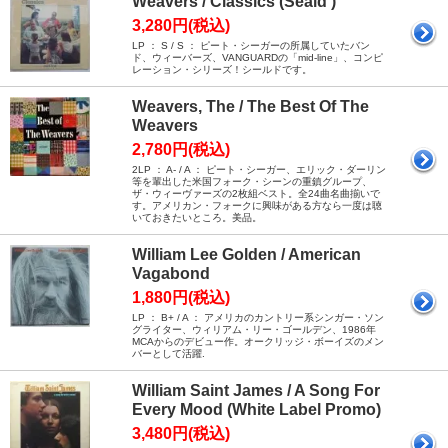
Weavers / Classics (Seald )
3,280円(税込)
LP ： S / S ： ピート・シーガーの所属していたバン
ド、ウィーバーズ、VANGUARDの「mid-line」、コンピ
レーション・シリーズ！シールドです。
Weavers, The / The Best Of The
Weavers
2,780円(税込)
2LP ： A- / A ： ピート・シーガー、エリック・ダーリン
等を輩出した米国フォーク・シーンの重鎮グループ、
ザ・ウィーヴァーズの2枚組ベスト。全24曲名曲揃いで
す。アメリカン・フォークに興味がある方なら一度は聴
いておきたいところ。美品。
William Lee Golden / American
Vagabond
1,880円(税込)
LP ： B+ / A ： アメリカのカントリー系シンガー・ソン
グライター、ウィリアム・リー・ゴールデン、1986年
MCAからのデビュー作。オークリッジ・ボーイズのメン
バーとして活躍.
William Saint James / A Song For
Every Mood (White Label Promo)
3,480円(税込)