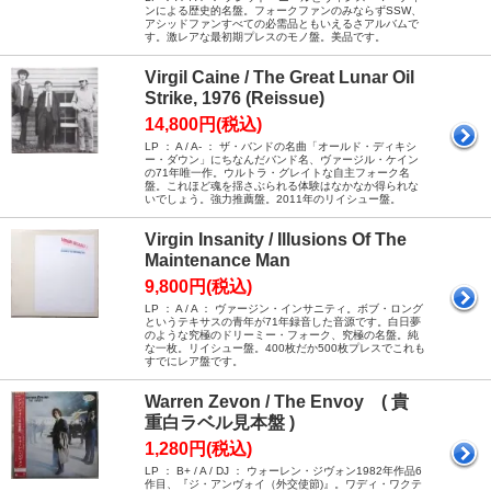
ンによる歴史的名盤。フォークファンのみならずSSW、
アシッドファンすべての必需品ともいえるさアルバムで
す。激レアな最初期プレスのモノ盤。美品です。
Virgil Caine / The Great Lunar Oil
Strike, 1976 (Reissue)
14,800円(税込)
LP ： A / A- ： ザ・バンドの名曲「オールド・ディキシ
ー・ダウン」にちなんだバンド名、ヴァージル・ケイン
の71年唯一作。ウルトラ・グレイトな自主フォーク名
盤。これほど魂を揺さぶられる体験はなかなか得られな
いでしょう。強力推薦盤。2011年のリイシュー盤。
Virgin Insanity / Illusions Of The
Maintenance Man
9,800円(税込)
LP ： A / A ： ヴァージン・インサニティ。ボブ・ロング
というテキサスの青年が71年録音した音源です。白日夢
のような究極のドリーミー・フォーク、究極の名盤。純
な一枚。リイシュー盤。400枚だか500枚プレスでこれも
すでにレア盤です。
Warren Zevon / The Envoy ( 貴
重白ラベル見本盤 )
1,280円(税込)
LP ： B+ / A / DJ ： ウォーレン・ジヴォン1982年作品6
作目、『ジ・アンヴォイ（外交使節)』。ワディ・ワクテ