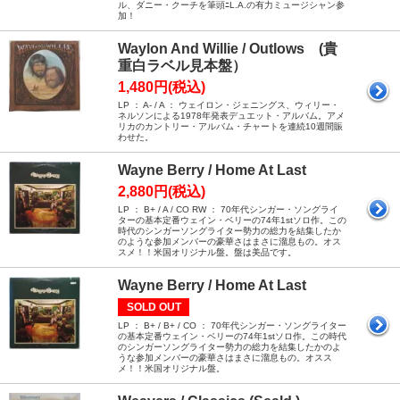
ル、ダニー・クーチを筆頭ﾆL.A.の有力ミュージシャン参
加！
Waylon And Willie / Outlows (貴
重白ラベル見本盤）
1,480円(税込)
LP ： A- / A ： ウェイロン・ジェニングス、ウィリー・
ネルソンによる1978年発表デュエット・アルバム。アメ
リカのカントリー・アルバム・チャートを連続10週間賑
わせた。
Wayne Berry / Home At Last
2,880円(税込)
LP ： B+ / A / CO RW ： 70年代シンガー・ソングライ
ターの基本定番ウェイン・ベリーの74年1stソロ作。この
時代のシンガーソングライター勢力の総力を結集したか
のような参加メンバーの豪華さはまさに溜息もの。オス
スメ！！米国オリジナル盤。盤は美品です。
Wayne Berry / Home At Last
SOLD OUT
LP ： B+ / B+ / CO ： 70年代シンガー・ソングライター
の基本定番ウェイン・ベリーの74年1stソロ作。この時代
のシンガーソングライター勢力の総力を結集したかのよ
うな参加メンバーの豪華さはまさに溜息もの。オスス
メ！！米国オリジナル盤。