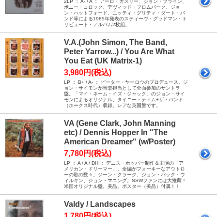
2LP ： A- / A ： アーロ・ガスリー、ジョン・プライン、
ボニー・コロック、デヴィッド・ブロムバーク、ジョ
ン・ハットフォード、ニッティ・グリティ・ダート・バ
ンド等による1985年発表のスティーヴ・グッドマン・ト
リビュート・アルバム2枚組。
V.A.(John Simon, The Band,
Peter Yarrow...) / You Are What
You Eat (UK Matrix-1)
3,980円(税込)
LP ： B+ / A- ： ピーター・ヤーロウのプロデュース。ジ
ョン・サイモンが音楽担当として全面参加のサントラ
盤。「マイ・ネーム・イズ・ジャック」のジョン・サイ
モンによるオリジナル、タイニー・ティム+ザ・バンド
（ホークス時代）収録。レアな英国盤です。
VA (Gene Clark, John Manning
etc) / Dennis Hopper In "The
American Dreamer" (w/Poster)
7,780円(税込)
LP ： A / A / DH ： デニス・ホッパー制作＆主演の「ア
メリカン・ドリーマー」。全編がフォーキーなアウトロ
ーの歌の数々。ジーン・クラーク、ジョン・バック・ウ
ィルキン、ジョン・マニング。SSWファンには大推薦！
米国オリジナル盤。美品。ポスター（美品）付属！！
Valdy / Landscapes
1,780円(税込)