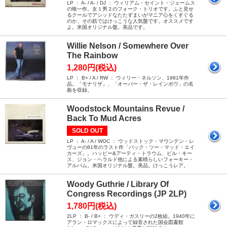
LP ： A- / A- / DJ ： ウィリアム・セイント・ジェームス
の唯一作。女１男２のフォーク・トリオです。ふと見せ
るクールでアシッドなたたずまいがマニア心をくすぐる
のか、その筋ではけっこうな人気盤です。オススメです
よ。米国オリジナル盤。美品です。
Willie Nelson / Somewhere Over
The Rainbow
1,280円(税込)
LP ： B+ / A / RW ： ウィリー・ネルソン、1981年作
品。「モナリザ」、「オーバー・ザ・レインボウ」の名
曲を収録。
Woodstock Mountains Revue /
Back To Mud Acres
SOLD OUT
LP ： A- / A / WOC ： ウッドストック・マウンテン・レ
ヴューの81年のラスト作「バック・ツー・マッド・エイ
カーズ」。ハッピー&アーティ・トラウム、ビル・キー
ス、ジョン・ヘラルド他による素晴らしいフォーキー・
アルバム。米国オリジナル盤。美品。けっこうレア。
Woody Guthrie / Library Of
Congress Recordings (JP 2LP)
1,780円(税込)
2LP ： B- / B+ ： ウディ・ガスリーの2枚組。1940年に
アラン・ロマックスによって録音された国会図書館