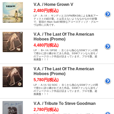
V.A. / Home Grown V
2,480円(税込)
LP ： A- / A ： サンディエゴのFM局KGBによる無名アー
ティストの紹介盤。とは言えないようななかなかの好盤
で、冒頭の Main Sailの軽快なアコースティック・グルー
ヴは特に人気です。
V.A. / The Last Of The American
Hoboes (Promo)
4,480円(税込)
LP ： B+ / A / SPSE ： 古くから熱心なSSWファンの間
で密かに語り継がれてきた作品。SSWファンなら涙モノ
のフォークロック作品が詰まっています。プロモ盤。超
推薦盤！！！
V.A. / The Last Of The American
Hoboes (Promo)
5,780円(税込)
LP ： A / A / DJ SOC ： 古くから熱心なSSWファンの間
で密かに語り継がれてきた作品。SSWファンなら涙モノ
のフォークロック作品が詰まっています。プロモ盤。超
推薦盤！！！
V.A. / Tribute To Steve Goodman
2,780円(税込)