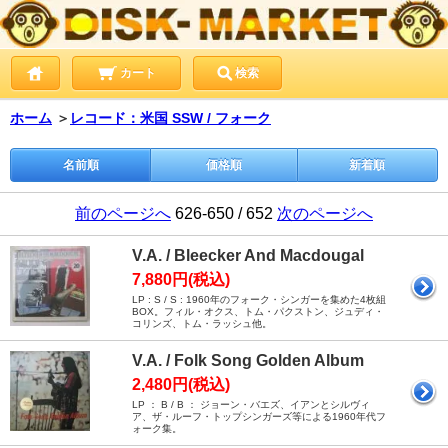
カート
検索
ホーム
＞
レコード：米国 SSW / フォーク
名前順
価格順
新着順
前のページへ
626-650 / 652
次のページへ
V.A. / Bleecker And Macdougal
7,880円(税込)
LP : S / S : 1960年のフォーク・シンガーを集めた4枚組
BOX。フィル・オクス、トム・パクストン、ジュディ・
コリンズ、トム・ラッシュ他。
V.A. / Folk Song Golden Album
2,480円(税込)
LP ： B / B ： ジョーン・バエズ、イアンとシルヴィ
ア、ザ・ルーフ・トップシンガーズ等による1960年代フ
ォーク集。