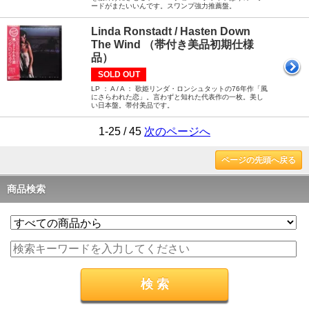
ードがまたいいんです。スワンプ強力推薦盤。
Linda Ronstadt / Hasten Down
The Wind （帯付き美品初期仕様
品）
SOLD OUT
LP ： A / A ： 歌姫リンダ・ロンシュタットの76年作「風
にさらわれた恋」。言わずと知れた代表作の一枚。美し
い日本盤。帯付美品です。
1-25 / 45
次のページへ
ページの先頭へ戻る
商品検索