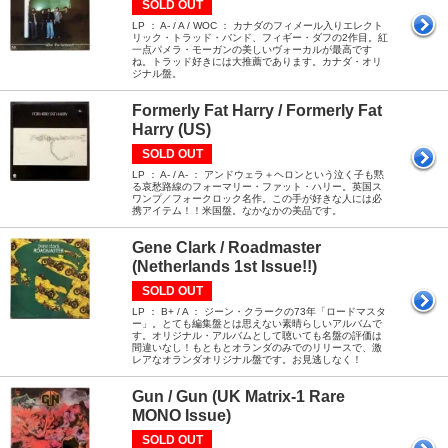
SOLD OUT
LP ： A- / A / WOC ： カナダのフィメール入りエレクト
リック・トラッド・バンド、フィギー・ダフの2作目。紅
一点パメラ・モーガンの美しいヴォーカルが最高です
ね。トラッド好きには大推薦であります。カナダ・オリ
ジナル盤。
Formerly Fat Harry / Formerly Fat
Harry (US)
SOLD OUT
LP ： A- / A- ： アンドウェラ＋ヘロンという泣く子も黙
る哀愁路線のフォーマリー・ファット・ハリー。英国ス
ワンプ／フォークロック名作。この手が好きな人には必
携アイテム！！米国盤。なかなかの美品です。
Gene Clark / Roadmaster
(Netherlands 1st Issue!!)
SOLD OUT
LP ： B+ / A ： ジーン・クラークの73年「ロードマスタ
ー」。とても編集盤とは思えない素晴らしいアルバムで
す。オリジナル・アルバムとして聴いても名盤の評価は
間違いなし！もともとオランダのみでのリリースで、激
レアなオランダオリジナル盤です。お見逃しなく！
Gun / Gun (UK Matrix-1 Rare
MONO Issue)
SOLD OUT