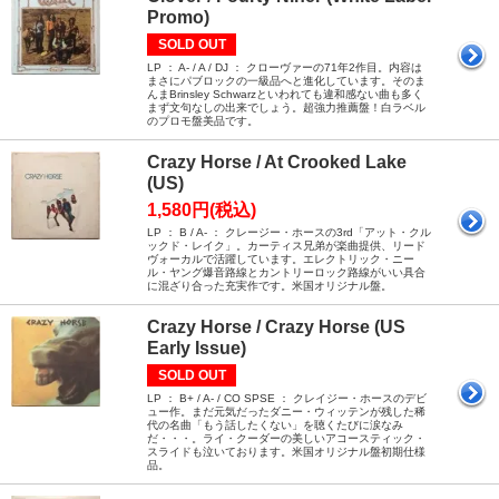
Promo)
SOLD OUT
LP ： A- / A / DJ ： クローヴァーの71年2作目。内容は
まさにパブロックの一級品へと進化しています。そのま
んまBrinsley Schwarzといわれても違和感ない曲も多く
まず文句なしの出来でしょう。超強力推薦盤！白ラベル
のプロモ盤美品です。
Crazy Horse / At Crooked Lake
(US)
1,580円(税込)
LP ： B / A- ： クレージー・ホースの3rd「アット・クル
ックド・レイク」。カーティス兄弟が楽曲提供、リード
ヴォーカルで活躍しています。エレクトリック・ニー
ル・ヤング爆音路線とカントリーロック路線がいい具合
に混ざり合った充実作です。米国オリジナル盤。
Crazy Horse / Crazy Horse (US
Early Issue)
SOLD OUT
LP ： B+ / A- / CO SPSE ： クレイジー・ホースのデビ
ュー作。まだ元気だったダニー・ウィッテンが残した稀
代の名曲「もう話したくない」を聴くたびに涙なみ
だ・・・。ライ・クーダーの美しいアコースティック・
スライドも泣いております。米国オリジナル盤初期仕様
品。