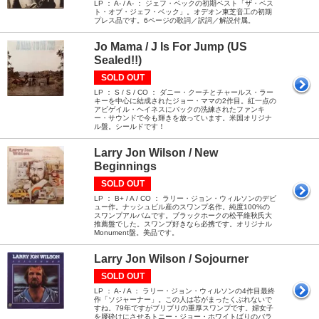
LP ： A- / A- ： ジェフ・ベックの初期ベスト「ザ・ベス
ト・オブ・ジェフ・ベック」。オデオン東芝音工の初期
プレス品です。6ページの歌詞／訳詞／解説付属。
Jo Mama / J Is For Jump (US
Sealed!!)
SOLD OUT
LP ： S / S / CO ： ダニー・クーチとチャールス・ラー
キーを中心に結成されたジョー・ママの2作目。紅一点の
アビゲイル・ヘイネスにバックの洗練されたファンキ
ー・サウンドで今も輝きを放っています。米国オリジナ
ル盤。シールドです！
Larry Jon Wilson / New
Beginnings
SOLD OUT
LP ： B+ / A / CO ： ラリー・ジョン・ウィルソンのデビ
ュー作。ナッシュビル産のスワンプ名作。純度100%の
スワンプアルバムです。ブラックホークの松平維秋氏大
推薦盤でした。スワンプ好きなら必携です。オリジナル
Monument盤。美品です。
Larry Jon Wilson / Sojourner
SOLD OUT
LP ： A- / A ： ラリー・ジョン・ウィルソンの4作目最終
作「ソジャーナー」。この人は芯がまったくぶれないで
すね。79年ですがブリブリの重厚スワンプです。婦女子
を腰砕けにさせるトニー・ジョー・ホワイトばりのバラ