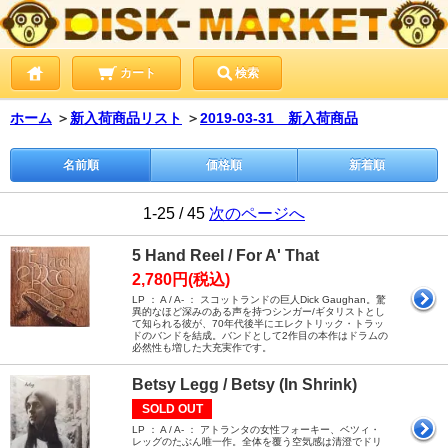
カート
検索
ホーム
＞
新入荷商品リスト
＞
2019-03-31 新入荷商品
名前順
価格順
新着順
1-25 / 45
次のページへ
5 Hand Reel / For A' That
2,780円(税込)
LP ： A / A- ： スコットランドの巨人Dick Gaughan。驚
異的なほど深みのある声を持つシンガー/ギタリストとし
て知られる彼が、70年代後半にエレクトリック・トラッ
ドのバンドを結成。バンドとして2作目の本作はドラムの
必然性も増した大充実作です。
Betsy Legg / Betsy (In Shrink)
SOLD OUT
LP ： A / A- ： アトランタの女性フォーキー、ベツィ・
レッグのたぶん唯一作。全体を覆う空気感は清澄でドリ