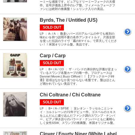
ーミーな感覚です。ピュアなドリーミーフォークの大傑
作。近年評価急上昇中のレア盤。フィメールフォークフ
ァンには絶対の推薦盤！シュリンク入りの美品。
Byrds, The / Untitled (US)
SOLD OUT
LP ： A- / A ： 数多いバーズのアルバムの中でも格別の
味わいを持つ説明不要の名作アンタイトルド。片面全部
を使った伝説のライヴ「霧の8マイル」で昇天してくださ
い！！米国オリジナル盤。美品です。
Carp / Carp
SOLD OUT
LP ： B+ / A / CO ： ザ・バンドの弟分的な評価が定まっ
ているスワンプ名盤カープの唯一作。プロデュースは
Danniel MooreとBuzz Clifford！！【ブラックホーク99
選】近頃はなかなか見つからない名盤です。盤はほとん
ど聴かれていない美品です。
Chi Coltrane / Chi Coltrane
SOLD OUT
LP ： B+ / A- / SPSE ： 女レオン・ラッセルことシャ
イ・コルトレーンの72年デビュー作。ゴスペルのエキス
をふんだんに盛り込んだファンク調のスワンプ・ナンバ
ー、ピアノ弾き語りのバラード・ナンバーともに素晴ら
しく女性SSW、スワンプの推薦盤。米国オリジナル盤。
Clover / Fourty Niner (White Label