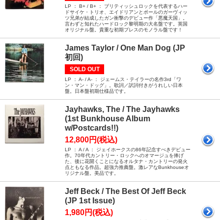
LP ： B+ / B+ ： ブリティッシュロックを代表するハー
ドサイケ・トリオ、エイドリアンとポールのガーヴィッ
ツ兄弟が結成したガン衝撃のデビュー作「悪魔天国」。
言わずと知れたハードロック黎明期の大名盤です。英国
オリジナル盤。貴重な初期プレスのモノラル盤です！
James Taylor / One Man Dog (JP
初回)
SOLD OUT
LP ： A- / A- ： ジェームス・テイラーの名作3rd「ワ
ン・マン・ドッグ」。歌詞／訳詞付きがうれしい日本
盤。日本盤初期仕様品です。
Jayhawks, The / The Jayhawks
(1st Bunkhouse Album
w/Postcards!!)
12,800円(税込)
LP ： A / A ： ジェイホークスの86年記念すべきデビュー
作。70年代カントリー・ロックへのオマージュを捧げ
た、後に花開くことになるオルタナ・カントリーの発火
点ともなる作品。超強力推薦盤。激レアなBunkhouseオ
リジナル盤。美品です。
Jeff Beck / The Best Of Jeff Beck
(JP 1st Issue)
1,980円(税込)