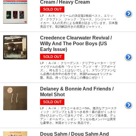
Cream / Heavy Cream
SOLD OUT
LP ： A / A ： クリームの決定版2枚組ベスト。エリッ
ク・クラプトン、ジャック・ブルース、ジンジャー・ベ
イカー、3人の天才による偉業が詰まっています。日本盤
美品です。歌詞解説付きの見開きジャケット。
Creedence Clearwater Revival /
Willy And The Poor Boys (US
Early Issue)
SOLD OUT
LP ： A- / A ： クリーデンス・クリアウォーター・リヴ
ァイヴァルの名作「ウィリー・アンド・ザ・プアボーイ
ズ」。何も言うことはないでしょう。スワンプファンな
ら必携の名作中の名作です。米国Fantasyオリジナル
盤。美品。持ってない方はこの機会にぜひ！！
Delaney & Bonnie And Friends /
Motel Shot
SOLD OUT
LP ： A- / A ： デラニー＆ボニー5th。激渋なアコーステ
ィック・スワンプとも言うべき名作！素の姿がくっきり
浮かび上がっていて涙モノです。スワンプ基本盤。デュ
アン・オールマン、レオン・ラッセル他メンバーは異常
な豪華さ。米国オリジナル 美品です。
Doug Sahm / Doug Sahm And