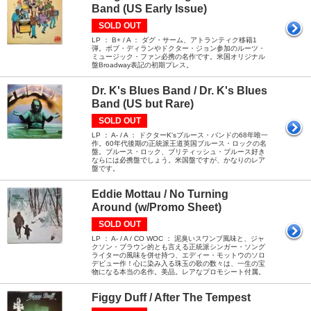
Band (US Early Issue)
SOLD OUT
LP ： B+ / A ： ダグ・サーム、アトランティク移籍1
弾。ボブ・ディランやドクター・ジョン参加のルーツ・
ミュージック・ファン必携の名作です。米国オリジナル
盤Broadway表記の初期プレス。
Dr. K's Blues Band / Dr. K's Blues
Band (US but Rare)
SOLD OUT
LP ： A- / A ： ドクターK'sブルース・バンドの68年唯一
作。60年代後期の正統派王道英国ブルース・ロックの名
盤。ブルース・ロック、ブリティッシュ・ブルース好き
ならには必携盤でしょう。米国盤ですが、かなりのレア
盤です。
Eddie Mottau / No Turning
Around (w/Promo Sheet)
SOLD OUT
LP ： A- / A / CO WOC ： 泥臭いスワンプ風味と、ジャ
クソン・ブラウン的とも言える正統派シンガー・ソング
ライターの風味を併せ持つ、エディー・モットウのソロ
デビュー作！心に染み入る珠玉の歌の数々は、一生の宝
物になる本当の名作。美品。レアなプロモシート付属。
Figgy Duff / After The Tempest