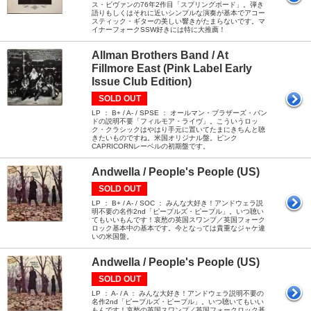
ス・ビヴァンの76年2作目「スプリングボード」。弾き
語りもしくはそれに近いシンプルな演奏が基本でアコー
スティック・ギターの美しい響きがたまらないです。マ
イナーフォークSSW好きには特に大推薦！
Allman Brothers Band / At
Fillmore East (Pink Label Early
Issue Club Edition)
SOLD OUT
LP ： B+ / A- / SPSE ： オールマン・ブラザーズ・バン
ドの説明不要「フィルモア・ライヴ」。こういうロッ
ク・クラシックはやはり手元に置いてたまにきちんと聴
きたいものですね。米国オリジナル盤。ピンク
CAPRICORNレーベルの初期盤です。
Andwella / People's People (US)
SOLD OUT
LP ： B+ / A- / SOC ： みんな大好き！アンドウェラ説
明不要の名作2nd「ピープルズ・ピープル」。いつ聴い
てもいいもんです！哀愁の英国スワンプ／英国フォーク
ロック基本中の基本です。今となっては貴重なジャケ違
いの米国盤。
Andwella / People's People (US)
SOLD OUT
LP ： A- / A ： みんな大好き！アンドウェラ説明不要の
名作2nd「ピープルズ・ピープル」。いつ聴いてもいい
もんです！哀愁の英国スワンプ／英国フォークロック基