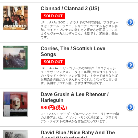
Clannad / Clannad 2 (US)
SOLD OUT
LP ： A / A / SOC ： クラナドの74年2作目。プロデュー
スはドナール・ラニー。トリーナ・ゴーナルもゲスト参
加。モイア・ブレナンの厳しさと暖かさが同居している
ようなヴォーカルにぞっこん。名盤です。米国盤。美品
です。
Corries, The / Scottish Love
Songs
SOLD OUT
LP ： A- / A- ： ザ・コリーズの70年作「スコティッシ
ュ・ラヴ・ソングス」。タイトル通りのスコットランド
のトラッド・ラヴ・ソング集です。トラッド好きならば
お馴染みの曲がたくさんあってうれしくなってしまいま
す。英国オリジナル盤。まずまずの良品です。
Dave Grusin & Lee Ritenour /
Harleguin
980円(税込)
LP ： A / A ： デイヴ・グルーシンとリー・リトナーの初
の共作アルバム。イヴァン・リンスガ参加し、ブラジリ
アン・テイストの爽やかな作品になっています。
David Blue / Nice Baby And The