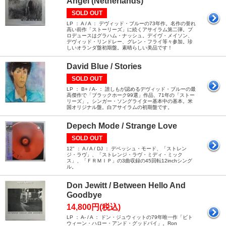
Angel (Netherlands)
SOLD OUT
LP ： A / A ： デヴィッド・ブルーの73年作。名作の誉れ
高い前作「ストーリーズ」に続くアサイラム第二弾。プ
ロデュースはグラハム・ナッシュ。デイヴ・メイソン、
デヴィッド・リンドレー、グレン・フライ等々参加。珍
しいオランダ盤初期盤。素晴らしい美品です！
David Blue / Stories
SOLD OUT
LP ： B+ / A- ： 誰しもが認めるデヴィッド・ブルーの最
高傑作で「ブラックホーク99選」作品、71年の「ストー
リーズ」。シンガー・ソングライター基本中の基本。米
国オリジナル盤。白アサイラムの初期盤です。
Depech Mode / Strange Love
SOLD OUT
12" ： A / A / DJ ： デペッシュ・モード、「ストレン
ジ・ラヴ」、「ストレンジ・ラヴ・ミディ・ミック
ス」、「ＦＲＭＩＰ」の3曲収録の45回転12inchシング
ル。
Don Jewitt / Between Hello And
Goodbye
14,800円(税込)
LP ： A- / A ： ドン・ジュウィットの79年唯一作「ビト
ウィーン・ハロー・アンド・グッドバイ」。Ron