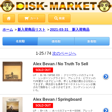
カート
検索
ホーム
＞
新入荷商品リスト
＞
2021-03-31 新入荷商品
名前順
価格順
新着順
1-25 / 74
次のページへ
Alex Bevan / No Truth To Sell
SOLD OUT
LP ： B / B / SPSE CO ： クリーヴランドのフォーキ
ー・シンガーソングライター、アレックス・ビヴァンの
71年愛すべきデビュー作。早くも才能の豊かさが伝わっ
てきます。弾き語りを基本でオーケストレーションが施
されて陰影をくっきりさせてます。コンディションいま
いち。
Alex Bevan / Springboard
SOLD OUT
LP ： B+ / A- ： オハイのフォーキーSSW、アレック