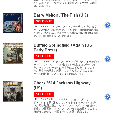
本中の基本です。今となっては貴重なジャケ違いの米国
盤。美品です。
Barry Melton / The Fish (UK)
SOLD OUT
LP ： B+ / A- ： バリー・メルトンの75年ソロ作。古く
からSSW好きに聴きつがれてきた英国Rockfield録音の傑
作です。渋みのあるヴォーカルも味わい深い88点SSW作
品。強力推薦盤！美しい英国盤！
Buffalo Springfield / Again (US
Early Press)
SOLD OUT
LP ： A- / B+ ： バッファロー・スプリングフィールドの
2nd「アゲイン」。5人の若者が作り上げた名作中の名
作。バッファローはやはり本作にとどめを刺すでしょ
う。基本中の基本。米国オリジナル盤。プラム＆タン・
ラベルの初期プレス。まずまずの良品です。
Cher / 3614 Jackson Highway
(US)
SOLD OUT
LP ： B+ / B / PH ： マッスル・ショールズ・サウン
ド・スタジオ第1弾としても知られるシェールの大傑作ソ
ロ。問答無用の極上スワンプ。スワンプファン必携の大
傑作かつ重要作。スワンプファンなら全編聴きどころで
身が持ちません。米国オリジナル盤。美品です。