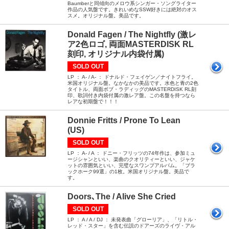
Baumberと同傾向のメロウ系シンガー・ソングライター
作品の人気盤です。きれいめなSSW好きには絶対のオス
スメ。オリジナル盤。美品です。
Donald Fagen / The Nightfly (激レ
ア2色ロゴ, 両面MASTERDISK RL
刻印, オリジナル内袋付属)
SOLD OUT
LP ： A- / A- ： ドナルド・フェイゲン／ナイトフライ。
米国オリジナル盤。なかなかの美品です。水色と青の2色
タイトル、両面ボブ・ラディッグのMASTERDISK RL刻
印、歌詞付き内袋付属の激レア盤。この名盤を持つなら
レアな初期盤で！！！
Donnie Fritts / Prone To Lean
(US)
SOLD OUT
LP ： A- / A ： ドニー・フリッツの74年作は、参加ミュ
ージシャンといい、楽曲のクオリティーといい、ジャケ
ットの雰囲気といい、完璧なスワンプアルバム。「ブラ
ックホーク99選」の1枚。米国オリジナル盤。美品で
す。
Doors､The / Alive She Cried
SOLD OUT
LP ： A / A / DJ ： 未発表曲「グローリア」、「リトル・
レッド・スター」を含む伝説のドアーズのライヴ・アル