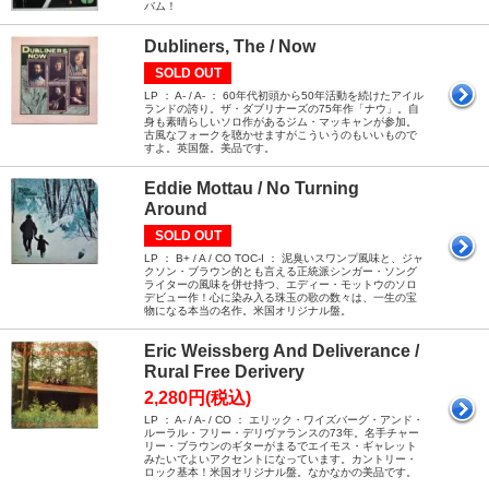
バム！
Dubliners, The / Now
SOLD OUT
LP ： A- / A- ： 60年代初頭から50年活動を続けたアイル
ランドの誇り。ザ・ダブリナーズの75年作「ナウ」。自
身も素晴らしいソロ作があるジム・マッキャンが参加。
古風なフォークを聴かせますがこういうのもいいもので
すよ。英国盤。美品です。
Eddie Mottau / No Turning
Around
SOLD OUT
LP ： B+ / A / CO TOC-I ： 泥臭いスワンプ風味と、ジャ
クソン・ブラウン的とも言える正統派シンガー・ソング
ライターの風味を併せ持つ、エディー・モットウのソロ
デビュー作！心に染み入る珠玉の歌の数々は、一生の宝
物になる本当の名作。米国オリジナル盤。
Eric Weissberg And Deliverance /
Rural Free Derivery
2,280円(税込)
LP ： A- / A- / CO ： エリック・ワイズバーグ・アンド・
ルーラル・フリー・デリヴァランスの73年。名手チャー
リー・ブラウンのギターがまるでエイモス・ギャレット
みたいでよいアクセントになっています。カントリー・
ロック基本！米国オリジナル盤。なかなかの美品です。