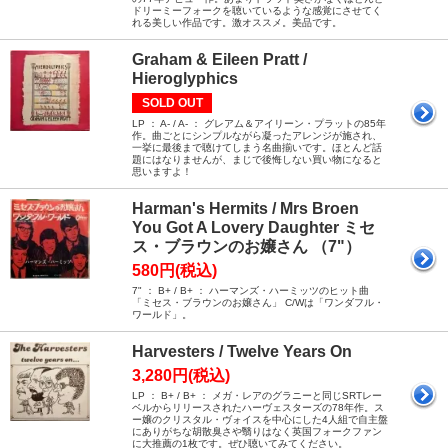
ドリーミーフォークを聴いているような感覚にさせてく
れる美しい作品です。激オススメ。美品です。
Graham & Eileen Pratt /
Hieroglyphics
SOLD OUT
LP ： A- / A- ： グレアム＆アイリーン・プラットの85年
作。曲ごとにシンプルながら凝ったアレンジが施され、
一挙に最後まで聴けてしまう名曲揃いです。ほとんど話
題にはなりませんが、まじで後悔しない買い物になると
思いますよ！
Harman's Hermits / Mrs Broen
You Got A Lovery Daughter ミセ
ス・ブラウンのお嬢さん （7"）
580円(税込)
7" ： B+ / B+ ： ハーマンズ・ハーミッツのヒット曲
「ミセス・ブラウンのお嬢さん」 C/Wは「ワンダフル・
ワールド」。
Harvesters / Twelve Years On
3,280円(税込)
LP ： B+ / B+ ： メガ・レアのグラニーと同じSRTレー
ベルからリリースされたハーヴェスターズの78年作。ス
ー嬢のクリスタル・ヴォイスを中心にした4人組で自主盤
にありがちな胡散臭さや翳りはなく英国フォークファン
に大推薦の1枚です。ぜひ聴いてみてください。