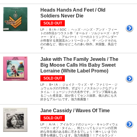
Heads Hands And Feet / Old
Soldiers Never Die
SOLD OUT
LP ： B / A- / SOC ： ヘッズ・ハンズ・アンド・フィー
トの3作目かつラスト作「オールド・ソルジャーズ・ネヴ
ァー・ダイ」。アルバート・リーのストリングベンダー
が炸裂する英国流カントリーロック、ザ・バンドそのも
のの曲など、聴かせどころの多い快作。米国盤。美品で
す。
Jake with The Family Jewels / The
Big Moose Calls His Baby Sweet
Lorraine (White Label Promo)
SOLD OUT
LP ： B+ / A ： ジェイク・ウィズ・ザ・ファミリー・ジ
ュウェルズの72年作。ずばり！ノスタルジックなグッド
タイム・ミュージックの大名作です。スワンプ風味もあ
るごった煮音楽。頭が良くてセンス抜群。個人的にも大
好きなアルバムです。強力推薦盤！
Jane Cassidy / Waves Of Time
SOLD OUT
LP ： A / A ： アイルランドのジェーン・キャシディウェ
ーヴス・オブ・タイム」。何といってもジェーンの圧倒
的な存在感のある歌に尽きるでしょう！神々しいまでの
世界を構築しています。強力推薦盤！！アイルランド・