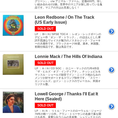
グリーン」。c/w アニマル・ファーム。定価400円。珍し
い組み合わせの2曲。世界中のマニアが探し回っている逸
品です。マニアの方はお見逃しなく！
Leon Redbone / On The Track
(US Early Issue)
SOLD OUT
LP ： B+ / A / SPSE TOC-II ： レオン・レッドボーンの
デビュー作「オン・ザ・トラック」。のほほんとした摩
訶不思議なヴォイスが魅力のノスタルジック・フォーキ
ーの大傑作です。ブラックホーク99選。基本。米国盤。
初期仕様品です。盤は美品です。
Lonnie Mack / The Hills Of Indiana
SOLD OUT
LP ： A- / A / CO SOC ： ロニー・マックの71年4作目
「ザ・ヒルズ・オブ・インディアナ」。ナッシュビル＆
マッスル・ショールズ録音でドン・ニックス他おなみの
メンツが好サポートするスワンプ快作です。「スリー・
エンジェルズ」はドン・ニックスのヴォーカル。米国オ
リジナル盤。
Lowell George / Thanks I'll Eat It
Here (Sealed)
SOLD OUT
LP ： A / A ： リトル・フィートのローウェル・ジョージ
79年の唯一ソロ作。アラン・トゥーサンの名曲で幕を開
ける名作。貴重な白ラベルの見本盤。シュリンク入りの