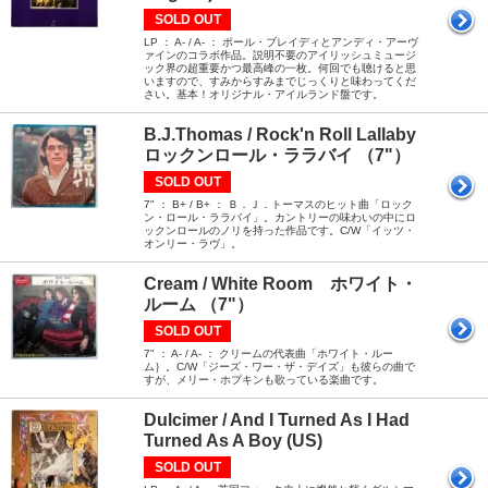
SOLD OUT
LP ： A- / A- ： ポール・ブレイディとアンディ・アーヴ
ァインのコラボ作品。説明不要のアイリッシュミュージ
ック界の超重要かつ最高峰の一枚。何回でも聴けると思
いますので、すみからすみまでじっくりと味わってくだ
さい。基本！オリジナル・アイルランド盤です。
B.J.Thomas / Rock'n Roll Lallaby
ロックンロール・ララバイ （7"）
SOLD OUT
7" ： B+ / B+ ： Ｂ．Ｊ．トーマスのヒット曲「ロック
ン・ロール・ララバイ」。カントリーの味わいの中にロ
ックンロールのノリを持った作品です。C/W「イッツ・
オンリー・ラヴ」。
Cream / White Room ホワイト・
ルーム （7"）
SOLD OUT
7" ： A- / A- ： クリームの代表曲「ホワイト・ルー
ム｝。C/W「ジーズ・ワー・ザ・デイズ」も彼らの曲で
すが、メリー・ホプキンも歌っている楽曲です。
Dulcimer / And I Turned As I Had
Turned As A Boy (US)
SOLD OUT