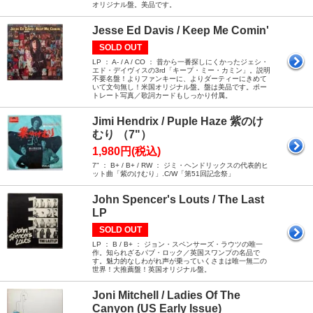
オリジナル盤。美品です。
Jesse Ed Davis / Keep Me Comin'
SOLD OUT
LP ： A- / A / CO ： 昔から一番探しにくかったジェシ・
エド・デイヴィスの3rd「キープ・ミー・カミン」。説明
不要名盤！よりファンキーに、よりダーティーにきめて
いて文句無し！米国オリジナル盤。盤は美品です。ポー
トレート写真／歌詞カードもしっかり付属。
Jimi Hendrix / Puple Haze 紫のけ
むり （7"）
1,980円(税込)
7" ： B+ / B+ / RW ： ジミ・ヘンドリックスの代表的ヒ
ット曲「紫のけむり」.C/W「第51回記念祭」
John Spencer's Louts / The Last
LP
SOLD OUT
LP ： B / B+ ： ジョン・スペンサーズ・ラウツの唯一
作。知られざるパブ・ロック／英国スワンプの名品で
す。魅力的なしわがれ声が乗っていくさまは唯一無二の
世界！大推薦盤！英国オリジナル盤。
Joni Mitchell / Ladies Of The
Canyon (US Early Issue)