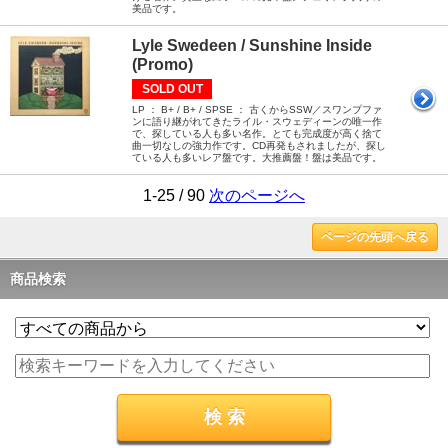
美品です。
Lyle Swedeen / Sunshine Inside
(Promo)
SOLD OUT
LP ： B+ / B+ / SPSE ： 古くからSSW／スワンプファ
ンに語り継がれてきたライル・スウェディーンの唯一作
で、探している人も多い名作。とても完成度が高く捨て
曲一切なしの強力作です。CD再発もされましたが、探し
ている人も多いレア盤です。大推薦盤！盤は美品です。
1-25 / 90
次のページへ
ページの先頭へ戻る
商品検索