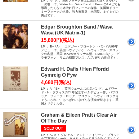
LP ： A- / A ： 英国フォーク史上に燦然と輝くダルシマ
ーの唯一作。Water Into Wine Band + Heronの1stとでも
形容したくなる木洩れ日フォークの傑作。英国流ドリー
ミーフォークの名作。強力推薦盤！米国盤。まずまずの
美品です。
Edgar Broughton Band / Wasa
Wasa (UK Matrix-1)
15,800円(税込)
LP ： B+ / A- ： エドガー・ブロートン・バンドの69年
デビュー作。英国ヘヴィサイケ、ヘヴィ・ブルースロッ
クの名盤。英国Harvestオリジナル盤。EMIロゴなし、グ
ラモフォン・リムの初期プレス。A-/A-寄りの良品です。
Edward H. Dafis / Hen Ffordd
Gymreig O Fyw
4,680円(税込)
LP ： A- / B+ ： 英国ウェールズの名バンド、エドワー
ド・H・ダフィスの74年記念すべきデビュー作。パブロ
ック、フォーク・ロック、プログレ、ヘヴィ・ロック何
でもござれで、あっぱれごきげんな演奏が続きます。英
国オリジナル盤。
Graham & Eileen Pratt / Clear Air
Of The Day
SOLD OUT
LP ： A / A ： グレアム・アンド・アイリーン・プラット
の77年デビュー作。あまりトラッド臭さがなくほとんど