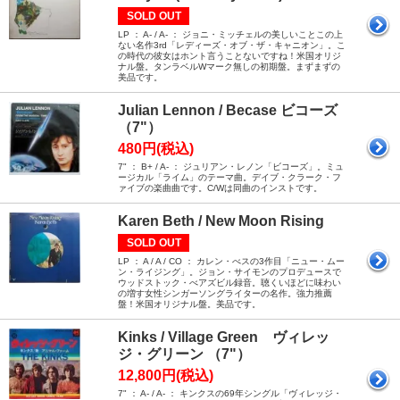
SOLD OUT
LP ： A- / A- ： ジョニ・ミッチェルの美しいことこの上
ない名作3rd「レディーズ・オブ・ザ・キャニオン」。こ
の時代の彼女はホント言うことないですね！米国オリジ
ナル盤。タンラベルWマーク無しの初期盤。まずまずの
美品です。
Julian Lennon / Becase ビコーズ
（7"）
480円(税込)
7" ： B+ / A- ： ジュリアン・レノン「ビコーズ」。ミュ
ージカル「ライム」のテーマ曲。デイブ・クラーク・フ
ァイブの楽曲曲です。C/Wは同曲のインストです。
Karen Beth / New Moon Rising
SOLD OUT
LP ： A / A / CO ： カレン・べスの3作目「ニュー・ムー
ン・ライジング」。ジョン・サイモンのプロデュースで
ウッドストック・べアズビル録音。聴くいほどに味わい
の増す女性シンガーソングライターの名作。強力推薦
盤！米国オリジナル盤。美品です。
Kinks / Village Green ヴィレッ
ジ・グリーン （7"）
12,800円(税込)
7" ： A- / A- ： キンクスの69年シングル「ヴィレッジ・