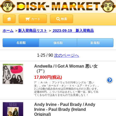
カート
検索
ホーム
＞
新入荷商品リスト
＞
2023-09-19 新入荷商品
名前順
価格順
新着順
1-25 / 90
次のページへ
Andwella / I Got A Woman 悪い女
（7"）
17,800円(税込)
7" ： A- / A- ： アンドウェラの70年シングル「悪い
女」。c/w「ホールド・オン・トゥ・ユア・マインド」。
2この2曲の組み合わせは日本独自のものだと思います。
定価400円。こういうのはまさしく一期一会。探して出
てくるものではありませんのでお見逃しなく！
Andy Irvine - Paul Brady / Andy
Irvine - Paul Brady (Ireland
Original)