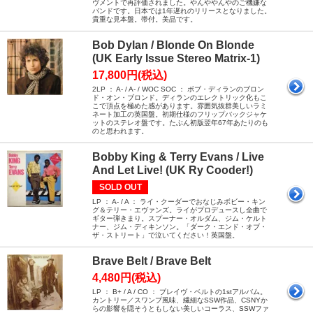
ヴメントで再評価されました。やんややんやのご機嫌な
バンドです。日本では1年遅れのリリースとなりました。
貴重な見本盤。帯付。美品です。
Bob Dylan / Blonde On Blonde
(UK Early Issue Stereo Matrix-1)
17,800円(税込)
2LP ： A- / A- / WOC SOC ： ボブ・ディランのブロン
ド・オン・ブロンド。ディランのエレクトリック化もこ
こで頂点を極めた感があります。雰囲気抜群美しいラミ
ネート加工の英国盤。初期仕様のフリップバックジャケ
ットのステレオ盤です。たぶん初版翌年67年あたりのも
のと思われます。
Bobby King & Terry Evans / Live
And Let Live! (UK Ry Cooder!)
SOLD OUT
LP ： A- / A ： ライ・クーダーでおなじみボビー・キン
グ＆テリー・エヴァンズ。ライがプロデュースし全曲で
ギター弾きまり。スプーナー・オルダム、ジム・ケルト
ナー、ジム・ディキンソン。「ダーク・エンド・オブ・
ザ・ストリート」で泣いてください！英国盤。
Brave Belt / Brave Belt
4,480円(税込)
LP ： B+ / A / CO ： ブレイヴ・ベルトの1stアルバム。
カントリー／スワンプ風味、繊細なSSW作品、CSNYか
らの影響を隠そうともしない美しいコーラス、SSWファ