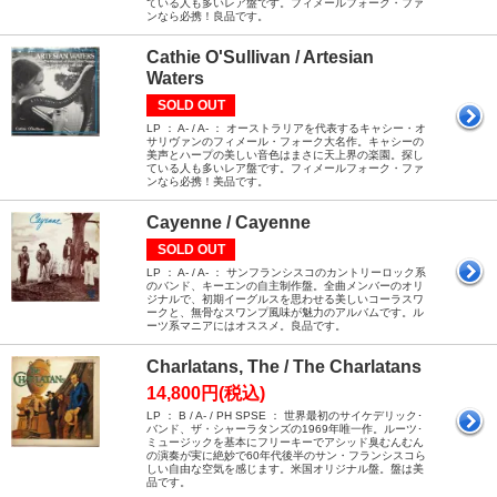
ている人も多いレア盤です。フィメールフォーク・ファ
ンなら必携！良品です。
Cathie O'Sullivan / Artesian
Waters
SOLD OUT
LP ： A- / A- ： オーストラリアを代表するキャシー・オ
サリヴァンのフィメール・フォーク大名作。キャシーの
美声とハープの美しい音色はまさに天上界の楽園。探し
ている人も多いレア盤です。フィメールフォーク・ファ
ンなら必携！美品です。
Cayenne / Cayenne
SOLD OUT
LP ： A- / A- ： サンフランシスコのカントリーロック系
のバンド、キーエンの自主制作盤。全曲メンバーのオリ
ジナルで、初期イーグルスを思わせる美しいコーラスワ
ークと、無骨なスワンプ風味が魅力のアルバムです。ル
ーツ系マニアにはオススメ。良品です。
Charlatans, The / The Charlatans
14,800円(税込)
LP ： B / A- / PH SPSE ： 世界最初のサイケデリック･
バンド、ザ・シャーラタンズの1969年唯一作。ルーツ･
ミュージックを基本にフリーキーでアシッド臭むんむん
の演奏が実に絶妙で60年代後半のサン・フランシスコら
しい自由な空気を感じます。米国オリジナル盤。盤は美
品です。