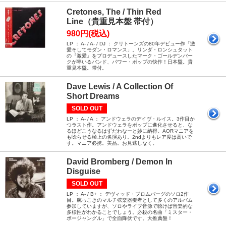
Cretones, The / Thin Red
Line（貴重見本盤 帯付）
980円(税込)
LP ： A- / A- / DJ ： クリトーンズの80年デビュー作「激
愛そしてモダン・ロマンス」。リンダ・ロンシュタット
の『激愛』をプロデュースしたマーク・ゴールデンバー
クが率いるバンド、パワー・ポップの快作！日本盤。貴
重見本盤。帯付。
Dave Lewis / A Collection Of
Short Dreams
SOLD OUT
LP ： A- / A ： アンドウェラのデイヴ・ルイス。3作目か
つラスト作。アンドウェラをポップに進化させると、な
るほどこうなるはずだわなーと妙に納得。AORマニアを
も唸らせる極上の名演あり。2ndよりもレア度は高いで
す。マニア必携。美品。お見逃しなく。
David Bromberg / Demon In
Disguise
SOLD OUT
LP ： A- / B+ ： デヴィッド・ブロムバーグのソロ2作
目。腕っこきのマルチ弦楽器奏者として多くのアルバム
参加していますが、ソロやライブ音源で聴けば音楽的な
多様性がわかることでしょう。必殺の名曲「ミスター・
ボージャングル」で全面降伏です。大推薦盤！