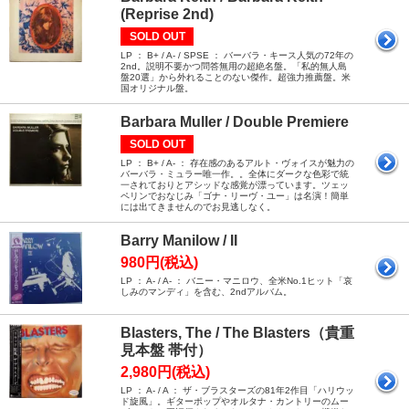
(Reprise 2nd)
SOLD OUT
LP ： B+ / A- / SPSE ： バーバラ・キース人気の72年の
2nd。説明不要かつ問答無用の超絶名盤。「私的無人島
盤20選」から外れることのない傑作。超強力推薦盤。米
国オリジナル盤。
Barbara Muller / Double Premiere
SOLD OUT
LP ： B+ / A- ： 存在感のあるアルト・ヴォイスが魅力の
バーバラ・ミュラー唯一作。。全体にダークな色彩で統
一されておりとアシッドな感覚が漂っています。ツェッ
ペリンでおなじみ「ゴナ・リーヴ・ユー」は名演！簡単
には出てきませんのでお見逃しなく。
Barry Manilow / II
980円(税込)
LP ： A- / A- ： バニー・マニロウ、全米No.1ヒット「哀
しみのマンディ」を含む、2ndアルバム。
Blasters, The / The Blasters（貴重
見本盤 帯付）
2,980円(税込)
LP ： A- / A ： ザ・ブラスターズの81年2作目「ハリウッ
ド旋風」。ギターポップやオルタナ・カントリーのムー