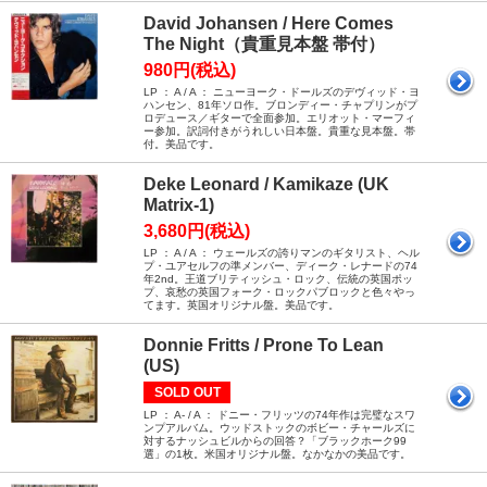
David Johansen / Here Comes
The Night（貴重見本盤 帯付）
980円(税込)
LP ： A / A ： ニューヨーク・ドールズのデヴィッド・ヨ
ハンセン、81年ソロ作。ブロンディー・チャプリンがプ
ロデュース／ギターで全面参加。エリオット・マーフィ
ー参加。訳詞付きがうれしい日本盤。貴重な見本盤。帯
付。美品です。
Deke Leonard / Kamikaze (UK
Matrix-1)
3,680円(税込)
LP ： A / A ： ウェールズの誇りマンのギタリスト、ヘル
プ・ユアセルフの準メンバー、ディーク・レナードの74
年2nd。王道ブリティッシュ・ロック、伝統の英国ポッ
プ、哀愁の英国フォーク・ロックパブロックと色々やっ
てます。英国オリジナル盤。美品です。
Donnie Fritts / Prone To Lean
(US)
SOLD OUT
LP ： A- / A ： ドニー・フリッツの74年作は完璧なスワ
ンプアルバム。ウッドストックのボビー・チャールズに
対するナッシュビルからの回答？「ブラックホーク99
選」の1枚。米国オリジナル盤。なかなかの美品です。