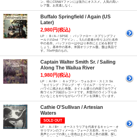
ン、特にCSN&Yファンには強力にオススメ。人気の高い
レア盤。お見逃しなく。
Buffalo Springfield / Again (US
Later)
2,980円(税込)
LP ： B / A- / SPSE ： バッファロー・スプリングフィ
ールドの2nd「アゲイン」。5人の若者が作り上げた名作
中の名作。バッファローはやはり本作にとどめを刺すで
しょう。基本中の基本。米国オリジナル盤。盤は美品で
す。70s中頃のもの。
Captain Walter Smith Sr. / Sailing
Along The Wailua River
1,980円(税込)
LP ： A / B+ ： キャプテン・ウォルター・スミス Sir.
「セイリング・アロング・ザ・ワイルア・リヴァー」。
ハワイに残された奇盤。タイトル通りの内容でカウアイ
島ワイルア川紹介レコードです。木曽川のライン下りみ
たいなことをやりながらハワイアンを演奏しています。
Cathie O'Sullivan / Artesian
Waters
SOLD OUT
LP ： A- / B+ ： オーストラリアを代表するキャシー・オ
サリヴァンのフィメール・フォーク大名作。キャシーの
美声とハープの美しい音色はまさに天上界の楽園。探し