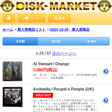
カート
検索
ホーム
＞
新入荷商品リスト
＞
2024-10-29 新入荷商品
名前順
価格順
新着順
1-25 / 67
次のページへ
Al Stewart / Orange
1,880円(税込)
LP ： A- / A- ： アル・スチュワート、1972年発表の名作
「オレンジ」。日本再発盤。
Andwella / People's People (UK)
SOLD OUT
LP ： B+ / A ： アンドウェラ1971年の2nd「ピープル
ズ・ピープル」。みんな大好き！説明不要の名作。いつ
聴いてもいいもんです。哀愁の英国スワンプ／英国フォ
ークロック基本中の基本です。英国オリジナル盤。盤は