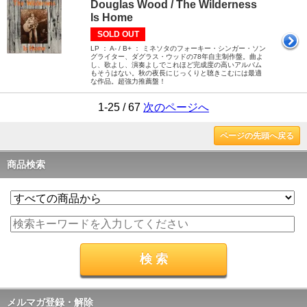
Douglas Wood / The Wilderness
Is Home
SOLD OUT
LP ： A- / B+ ： ミネソタのフォーキー・シンガー・ソン
グライター、ダグラス・ウッドの78年自主制作盤。曲よ
し、歌よし、演奏よしでこれほど完成度の高いアルバム
もそうはない。秋の夜長にじっくりと聴きこむには最適
な作品。超強力推薦盤！
1-25 / 67
次のページへ
ページの先頭へ戻る
商品検索
メルマガ登録・解除