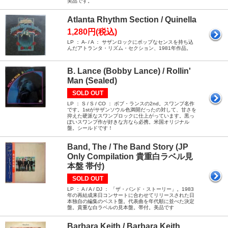
美品です。
Atlanta Rhythm Section / Quinella
1,280円(税込)
LP ： A- / A ： サザンロックにポップなセンスを持ち込
んだアトランタ・リズム・セクション、1981年作品。
B. Lance (Bobby Lance) / Rollin'
Man (Sealed)
SOLD OUT
LP ： S / S / CO ： ボブ・ランスの2nd。スワンプ名作
です。1stがサザンソウル色満開だったの対して、甘さを
抑えた硬派なスワンプロックに仕上がっています。黒っ
ぽいスワンプ作が好きな方なら必携。米国オリジナル
盤。シールドです！
Band, The / The Band Story (JP
Only Compilation 貴重白ラベル見
本盤 帯付)
SOLD OUT
LP ： A / A / DJ ： 「ザ・バンド・ストーリー」。1983
年の再結成来日コンサートに合わせてリリースされた日
本独自の編集のベスト盤。代表曲を年代順に並べた決定
盤。貴重な白ラベルの見本盤。帯付。美品です
Barbara Keith / Barbara Keith