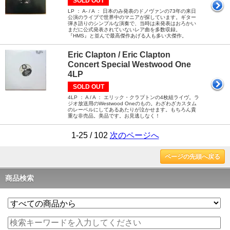
SOLD OUT
LP ： A- / A ： 日本のみ発表のドノヴァンの73年の来日
公演のライブで世界中のマニアが探しています。ギター
弾き語りのシンプルな演奏で、当時は未発表はおろかい
まだに公式発表されていないレア曲を多数収録。
『HMS』と並んで最高傑作あげる人も多い大傑作。
Eric Clapton / Eric Clapton
Concert Special Westwood One
4LP
SOLD OUT
4LP ： A / A ： エリック・クラプトンの4枚組ライヴ。ラ
ジオ放送用のWestwood Oneのもの。わざわざカスタム
のレーベルにしてあるあたりが泣かせます。もちろん貴
重な非売品。美品です。お見逃しなく！
1-25 / 102
次のページへ
ページの先頭へ戻る
商品検索