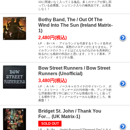
10に間違いなく入ってくる逸品。多くのマニアが探し回
っている必携盤。シュリンク入りの極美品です。お見逃
しなく！
Bothy Band, The / Out Of The
Wind Into The Sun (Ireland Matrix-
1)
2,480円(税込)
LP ： B+ / A ： アイルランドを代表するトラッド名作ボ
シー・バンドの3rd。哀愁のメロディがたまりません。ア
イルランドのトラッドとはどんなものなのかを具体的に
知るのにも格好の作品かと思います。トラッド基本。ア
イルランド・オリジナル盤。
Bow Street Runners / Bow Street
Runners (Unofficial)
3,480円(税込)
LP ： A- / A- ： ノースキャロライナのサイケバンド、ボ
ウ・ストリート・ランナーズの70年唯一作。アングラ的
な浮遊感が漂う中に妙にリアルな情感が生々しく迫って
くる傑作です。フィメールヴォーカルも聴きどころ。推
薦盤！！
Bridget St. John / Thank You
For… (UK Matrix-1)
SOLD OUT
LP ： B / B+ ： Vashti Bunyanの"Diamond Day"とタメ