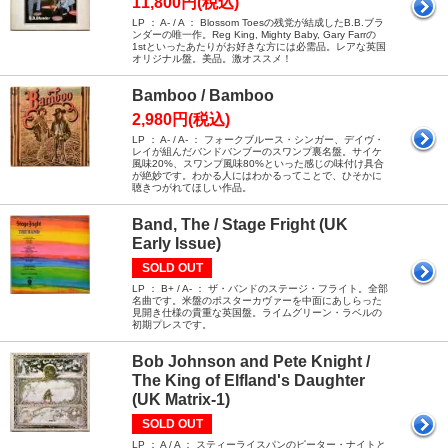
11,800円(税込)
LP ： A- / A ： Blossom Toesの残党が結成したB.B.ブラ
ンダーの唯一作。Reg King, Mighty Baby, Gary Farrの
1stといったあたりがお好きな方には必需品。レアな英国
オリジナル盤。美品。激オススメ！
Bamboo / Bamboo
2,980円(税込)
LP ： A- / A- ： フォークブルース・シンガー、デイヴ・
レイが組んだバンドバンブーのスワンプ裏名盤。サイケ
風味20%、スワンプ風味80%といった感じの味付け具合
が絶妙です。わかる人にはわかるってことで、ひそかに
聴きつがれてほしい作品。
Band, The / Stage Fright (UK
Early Issue)
SOLD OUT
LP ： B+ / A- ： ザ・バンドのステージ・フライト。全部
名曲です。米盤のポスターカヴァーを中面にあしらった
見開き仕様の貴重な英国盤。ライムグリーン・ラベルの
初期プレスです。
Bob Johnson and Pete Knight /
The King of Elfland's Daughter
(UK Matrix-1)
SOLD OUT
LP ： A / A ： スティーライスパンのピーター・ナイトと