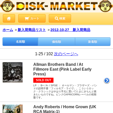
カート
検索
ホーム
＞
新入荷商品リスト
＞
2012-10-27 新入荷商品
名前順
価格順
新着順
1-25 / 102
次のページへ
Allman Brothers Band / At
Fillmore East (Pink Label Early
Press)
SOLD OUT
LP ： B+ / A- / SPSE ： オールマン・ブラザーズ・バン
ドの説明不要「フィルモア・ライヴ」。こういうロッ
ク・クラシックはやはり手元に置いてたまにきちんと聴
きたいものですね。ピンクCAPRICORNレーベルの初期
盤です。
Andy Roberts / Home Grown (UK
RCA Matrix-1)