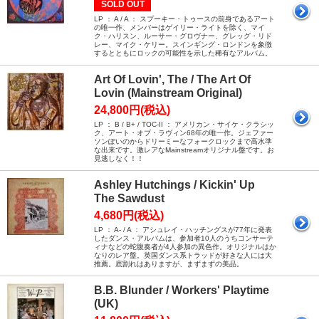
SOLD OUT
LP ： A / A ： スプーキー・トゥースの前身であるアート
の唯一作、メンバーはゲイリー・ライトを除く、マイ
ク・ハリスン、ルーサー・グロヴナー、グレッグ・リド
レー、マイク・ケリー。スインギング・ロンドンを象徴
するとともにロックの可能性を示した稀有なアルバム。
Art Of Lovin', The / The Art Of
Lovin (Mainstream Original)
24,800円(税込)
LP ： B / B+ / TOC-II ： アメリカン・サイケ・クラシッ
ク、アート・オブ・ラヴィン68年の唯一作。ジェファー
ソンぽいのからドリーミーなフォークロックまで高水準
な出来です。激レアなMainstreamオリジナル盤です。お
見逃しなく！！
Ashley Hutchings / Kickin' Up
The Sawdust
4,680円(税込)
LP ： A- / A ： アシュレイ・ハッチングスが77年に発表
したダンス・アルバムは、参加者10人のうちコンサーテ
ィナなどの蛇腹奏者が4人参加の異色作。オリジナルはか
なりのレア盤。英国ダンス系トラッドが好きな人には大
推薦。底割れはありますが、まずまずの美品。
B.B. Blunder / Workers' Playtime
(UK)