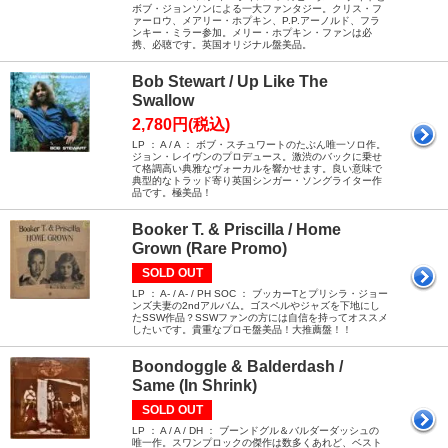
ボブ・ジョンソンによる一大ファンタジー。クリス・フ
ァーロウ、メアリー・ホプキン、P.P.アーノルド、フラ
ンキー・ミラー参加。メリー・ホプキン・ファンは必
携、必聴です。英国オリジナル盤美品。
Bob Stewart / Up Like The
Swallow
2,780円(税込)
LP ： A / A ： ボブ・スチュワートのたぶん唯一ソロ作。
ジョン・レイヴンのプロデュース。激渋のバックに乗せ
て格調高い典雅なヴォーカルを響かせます。良い意味で
典型的なトラッド寄り英国シンガー・ソングライター作
品です。極美品！
Booker T. & Priscilla / Home
Grown (Rare Promo)
SOLD OUT
LP ： A- / A- / PH SOC ： ブッカーTとプリシラ・ジョー
ンズ夫妻の2ndアルバム。ゴスペルやジャズを下地にし
たSSW作品？SSWファンの方には自信を持ってオススメ
したいです。貴重なプロモ盤美品！大推薦盤！！
Boondoggle & Balderdash /
Same (In Shrink)
SOLD OUT
LP ： A / A / DH ： ブーンドグル＆バルダーダッシュの
唯一作。スワンプロックの傑作は数多くあれど、ベスト