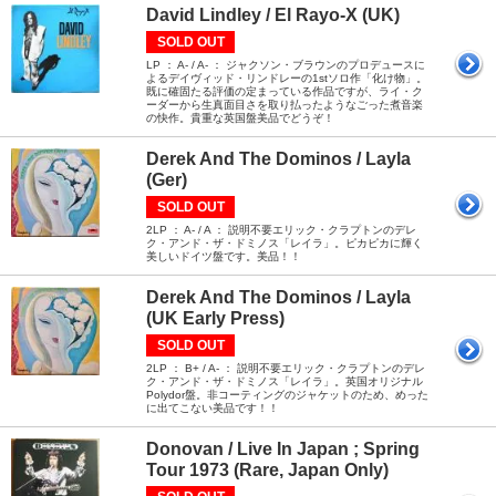
David Lindley / El Rayo-X (UK)
SOLD OUT
LP ： A- / A- ： ジャクソン・ブラウンのプロデュースに
よるデイヴィッド・リンドレーの1stソロ作「化け物」。
既に確固たる評価の定まっている作品ですが、ライ・ク
ーダーから生真面目さを取り払ったようなごった煮音楽
の快作。貴重な英国盤美品でどうぞ！
Derek And The Dominos / Layla
(Ger)
SOLD OUT
2LP ： A- / A ： 説明不要エリック・クラプトンのデレ
ク・アンド・ザ・ドミノス「レイラ」。ピカピカに輝く
美しいドイツ盤です。美品！！
Derek And The Dominos / Layla
(UK Early Press)
SOLD OUT
2LP ： B+ / A- ： 説明不要エリック・クラプトンのデレ
ク・アンド・ザ・ドミノス「レイラ」。英国オリジナル
Polydor盤。非コーティングのジャケットのため、めった
に出てこない美品です！！
Donovan / Live In Japan ; Spring
Tour 1973 (Rare, Japan Only)