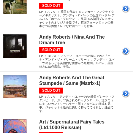
SOLD OUT
LP ： A- / A- ： 英国を代表するシンガー・ソングライタ
ー／ギタリスト、アンディ・ロバーツの記念すべき1stア
ルバム「ホーム・グロウン」。英国RCA初回プレス犬ジ
ャケットのオリジナル盤です。英国フォークロックの基
本かつ必携盤！レアな歌詞カードも付属。
Andy Roberts / Nina And The
Dream Tree
SOLD OUT
LP ： B+ / A ： アンディ・ロバーツの激レア2nd「ニ
ナ・アンド・ザ・ドリーム・ツリー 」。アンディ・ロバ
ーツのもっとも英国的な傑作かつ最難関アルバム。英国
好きには必需品。美品。
Andy Roberts And The Great
Stampede / Same (Matrix-1)
SOLD OUT
LP ： A- / A ： アンディ・ロバーツの4作目グレート・ス
タンピード。ガッツあふれるロックンロール、泣きそう
に美しいカントリーバラード等々アルバムの構成も見
事。ジャケットも最高に美しく持っててうれしい逸品で
す。
Art / Supernatural Fairy Tales
(Ltd.1000 Reissue)