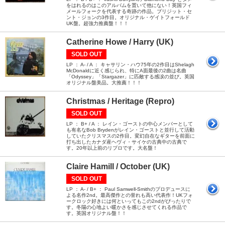
をはれるのはこのアルバムを置いて他にない！英国フィ
メールフォークを代表する奇跡の作品。ブリジット・セ
ント・ジョンの3作目。オリジナル・ゲイトフォールド
UK盤。超強力推薦盤！！！
Catherine Howe / Harry (UK)
SOLD OUT
LP ： A- / A ： キャサリン・ハウ75年の2作目はShelagh
McDonaldに近く感じられ、特にA面最後の2曲は名曲
「Odyssey」「Stargazer」に匹敵する感涙の並び。英国
オリジナル盤美品。大推薦！！！
Christmas / Heritage (Repro)
SOLD OUT
LP ： B+ / A ： レイン・ゴーストの中心メンバーとして
も有名なBob Brydenがレイン・ゴーストと並行して活動
していたクリスマスの2作目。変幻自在なギターを前面に
打ち出したカナダ産ヘヴィ・サイケの古典中の古典で
す。20年以上前のリプロです。大名盤！
Claire Hamill / October (UK)
SOLD OUT
LP ： A- / B+ ： Paul Samwell-Smithのプロデュースに
よる名作2nd。最高傑作との誉れも高い代表作！UKフォ
ークロック好きには何といってもこの2ndがぴったりで
す。冬陽の心地よい暖かさを感じさせてくれる作品で
す。英国オリジナル盤！！