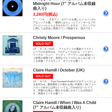
Midnight Hour (7" アルバム未収録
曲入り)
3,280円(税込)
7" ： * / A- ： 才女アン・オデールを擁したショパンのレ
アなシングル盤。一般的にはちょっとファンキーなプロ
グレといったとらえ方をされていますが、このシングル
に関しては完全に英国スワンプ路線です。強力です！
Christy Moore / Prosperous
SOLD OUT
LP ： A- / A- / SOC ： アイルランドの重鎮クリスティ・
ムーアの大名作2nd。プロデュースはビル・リーダー。
ドーナル・ラニー、アンディ・アーヴィンetc.参加とい
う鉄壁の布陣です。哀切なヴォイスがしみじみと迫って
くる名盤！アイルランド・オリジナル盤！！
Claire Hamill / October (UK)
SOLD OUT
LP ： A- / A- ： Paul Samwell-Smithのプロデュースによ
る名作2nd。最高傑作との誉れも高い代表作！UKフォー
クロック好きには何といってもこの2ndがぴったりで
す。冬陽の心地よい暖かさを感じさせてくれる作品で
す。英国オリジナル盤！！
Claire Hamill / When I Was A Child
(7" アルバム未収録曲入り)