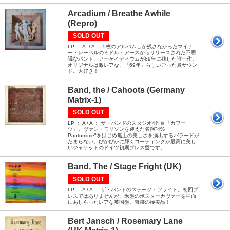
Arcadium / Breathe Awhile
(Repro)
SOLD OUT
LP ： A- / A ： 5枚のアルバムしか残さなかったマイナ
ー・レーベルのミドル・アースからリリースされた不思
議なバンド、アーケイディウムが69年に残した唯一作。
オリジナルは激レアな、「69年」らしいごった煮サウン
ド。大好き！
Band, the / Cahoots (Germany
Matrix-1)
SOLD OUT
LP ： A / A ： ザ・バンドのスタジオ4作目「カフー
ツ」。ヴァン・モリソンを迎えた名演"4%
Pantomime"をはじめ無上の美しさを演出するバラードが
たまらない。ぴかぴかに輝くコーティングが最高に美し
いジャケットのドイツ初期プレス盤です。
Band, The / Stage Fright (UK)
SOLD OUT
LP ： A / A ： ザ・バンドのステージ・フライト。初回プ
レスではありませんが、米盤のポスターカヴァーを中面
にあしらったレアな英国盤。奇跡の極美品！
Bert Jansch / Rosemary Lane