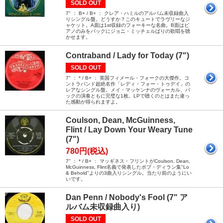
SOLD OUT
7" ： B+ / B+ ： クレア・ハミルのアルバム未収録曲入
りシングル盤。どうすか？このキュートでラヴリーなジ
ャケット。A面は1st収録のフォーキーな名曲。B面はピ
アノのみをバックにジョニ・ミッチェルばりの歌唱を聴
かせます。
Contraband / Lady for Today (7")
SOLD OUT
7" ： * / B+ ： 英国フィメール・フォークの大傑作。コ
ントラバンド超絶名作「レディ・フォー・トゥデイ」の
レアなシングル盤。メイ・マッケンナのヴォーカル、バ
ックの演奏ともに完璧な1枚。LPで聴くのとはまた違っ
た感動が得られますよ。
Coulson, Dean, McGuinness,
Flint / Lay Down Your Weary Tune
(7")
780円(税込)
7" ： * / B+ ： マッギネス・フリントがCoulson, Dean,
McGuinness, Flint名義で発表したボブ・ディラン集"Lo
& Behold"よりの3曲入りシングル。当たり前のようにい
いです。
Dan Penn / Nobody's Fool (7" ア
ルバム未収録曲入り)
SOLD OUT