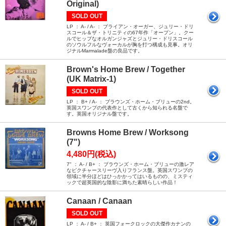
Original)
SOLD OUT
LP ： A- / A- ： ブライアン・オーガー、ジュリー・ドリ
スコール＆ザ・トリニティの67年作「オープン」。クー
ルでヒップなオルガンジャズとジュリー・ドリスコール
のソウルフルなヴォーカルが胸を打つ構成も見事。オリ
ジナルMarmalade盤の良品です。
Brown's Home Brew / Together
(UK Matrix-1)
SOLD OUT
LP ： B+ / A- ： ブラウンズ・ホーム・ブリューの2nd。
英国スワンプの代表作として古くから知られる名盤で
す。英国オリジナル盤です。
Browns Home Brew / Worksong
(7")
4,480円(税込)
7" ： A- / B+ ： ブラウンズ・ホーム・ブリューの激レア
なピクチャースリーヴ入りフランス盤。英国スワンプの
領域に半分ほどはひっかかってはいるものの、ミスティ
ックで超英国的な陰影に満ちた素晴らしい作品！
Canaan / Canaan
SOLD OUT
LP ： A- / B+ ： 英国フォークロックの大傑作カナンの