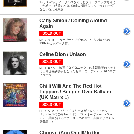
1stアルバム。イーグルスをぐっとフォークロック寄りに
した感じ。特筆すべきは楽曲の素晴らしさで捨て曲一切
なし。強力推薦盤！
Carly Simon / Coming Around
Again
SOLD OUT
LP ： A / B ： カーリー・サイモン、アリスタからの
1987年カムバック作。
Celine Dion / Unison
SOLD OUT
LP ： B / A ： 映画「タイタニック」の主題歌等のヒット
により世界的歌手となったセリーヌ・ディオン1990年デ
ビュー作。
Chilli Willi And The Red Hot
Peppers / Bongos Over Balham
(UK Matrix-1)
SOLD OUT
LP ： A / A- ： チリ・ウィリー＆ザ・レッド・ホット・
ペッパーズの名作2nd「ボンゴス・オーヴァー・バルハ
ム」。英国が誇るパブ・ロックの至宝。英国オリジナル
盤美品です！
Chopyn (Ann Odell)/ In the