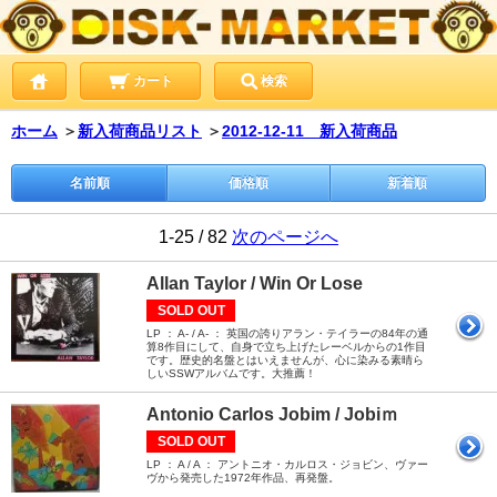
カート
検索
ホーム
＞
新入荷商品リスト
＞
2012-12-11 新入荷商品
名前順
価格順
新着順
1-25 / 82
次のページへ
Allan Taylor / Win Or Lose
SOLD OUT
LP ： A- / A- ： 英国の誇りアラン・テイラーの84年の通
算8作目にして、自身で立ち上げたレーベルからの1作目
です。歴史的名盤とはいえませんが、心に染みる素晴ら
しいSSWアルバムです。大推薦！
Antonio Carlos Jobim / Jobiｍ
SOLD OUT
LP ： A / A ： アントニオ・カルロス・ジョビン、ヴァー
ヴから発売した1972年作品、再発盤。