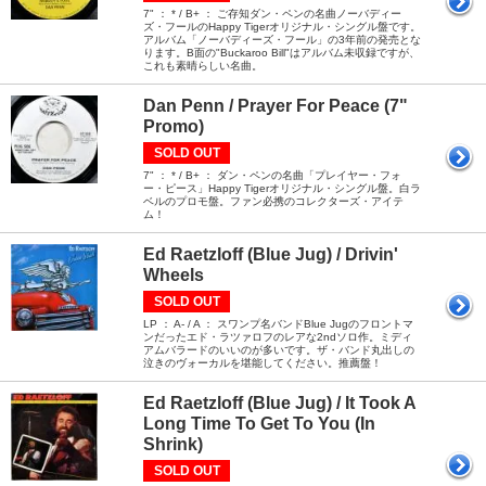
7" ： * / B+ ： ご存知ダン・ペンの名曲ノーバディー
ズ・フールのHappy Tigerオリジナル・シングル盤です。
アルバム「ノーバディーズ・フール」の3年前の発売とな
ります。B面の"Buckaroo Bill"はアルバム未収録ですが、
これも素晴らしい名曲。
Dan Penn / Prayer For Peace (7"
Promo)
SOLD OUT
7" ： * / B+ ： ダン・ペンの名曲「プレイヤー・フォ
ー・ピース」Happy Tigerオリジナル・シングル盤。白ラ
ベルのプロモ盤。ファン必携のコレクターズ・アイテ
ム！
Ed Raetzloff (Blue Jug) / Drivin'
Wheels
SOLD OUT
LP ： A- / A ： スワンプ名バンドBlue Jugのフロントマ
ンだったエド・ラツァロフのレアな2ndソロ作。ミディ
アムバラードのいいのが多いです。ザ・バンド丸出しの
泣きのヴォーカルを堪能してください。推薦盤！
Ed Raetzloff (Blue Jug) / It Took A
Long Time To Get To You (In
Shrink)
SOLD OUT