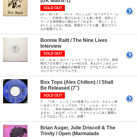
(UK Matrix-1)
SOLD OUT
LP ： B+ / A- ： バート・ヤンシュの「ローズマリー・レ
ーン」。代表作に挙げられることも多い名作。自作とト
ラッドを表情豊かに聴かせてくれます。「美しい」とし
かいいようのない作品。英国オリジナル盤。紫ロゴラベ
ルの初期プレス。
Bonnie Raitt / The Nine Lives
Interview
SOLD OUT
LP ： A / A ： ボニー・レイト「ナイン・ライヴス」発売
時のプロモ用ラジオショー向けLP。本人のインタビュー
を交えながらの曲紹介の構成です。コアなファン向けの
コレクターズアイテムです。
Box Tops (Alex Chilton) / I Shall
Be Released (7")
SOLD OUT
7" ： * / B ： メンフィスの怪童アレックス・チルトン率
いるボックス・トップスの「アイ・シャル・ビー・リリ
ースト」。Bob Dylanのこの曲は数多のカヴァーがあり
ますが、これはザ・バンド・ヴァージョンに次ぐ素晴ら
しさではないでしょうか。必携！
Brian Auger, Julie Driscoll & The
Trinity / Open (Marmalade