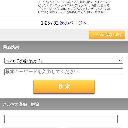
LP ： A / A ： スワンプ名バンドBlue Jugのフロントマン
だったエド・ラツァロフのレアなソロ作。端的に言って
ブルー・ジャグの3rdみたいなもんです。ザ・バンド丸出
しの泣きのヴォーカルを堪能してください。推薦盤！
1-25 / 82
次のページへ
ページの先頭へ戻る
商品検索
メルマガ登録・解除