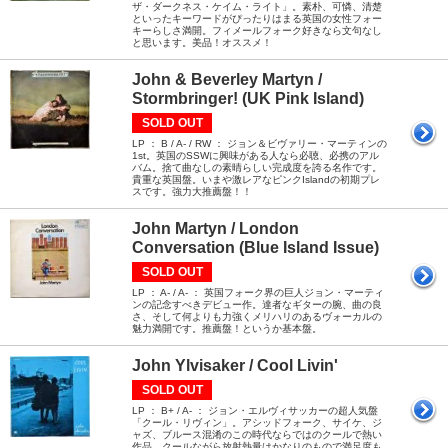
ザ・ダークネス・ケイム・ライト」。素朴、可憐、清楚
といったキーワードがぴったりはまる英国の女性フォー
キーらしさ満開。フィメールフォーク好きなら文句なし
と思います。美品！オススメ！
John & Beverley Martyn /
Stormbringer! (UK Pink Island)
SOLD OUT
LP ： B / A- / RW ： ジョン＆ビヴァリー・マーティンの
1st。英国のSSWに興味がある人なら必聴、必携のアル
バム。捨て曲なしの素晴らしい完成度を誇る名作です。
貴重な英国盤。いまや激レアなピンクIslandの初期プレ
スです。強力大推薦盤！！
John Martyn / London
Conversation (Blue Island Issue)
SOLD OUT
LP ： A- / A- ： 英国フォーク界の巨人ジョン・マーティ
ンの記念すべきデビュー作。達者なギターの腕、曲の良
さ、そして何よりも力強くメリハリのあるヴォーカルの
魅力満開です。推薦盤！というか基本盤。
John Ylvisaker / Cool Livin'
SOLD OUT
LP ： B+ / A- ： ジョン・エルヴィサッカーの超人気盤
「クール・リヴィン」。アシッドフォーク、サイケ、ジ
ャズ、ブルース混淆のこの時代ならではのクールで熱い
作品。クールながら放射熱量はかなりのもので満足度も