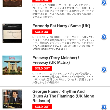
LP ： B+ / A- / SOC ： エドワーズ・ハンドのデビュー
作。ジョージ・マーティン渾身のプロデュース作。しっ
とりとした英国フォークにビートルズ的ポップ・サイケ
な味付けを施したような名作。激レアな白ラベルのオリ
ジナルGRT盤です。
Formerly Fat Harry / Same (UK)
SOLD OUT
LP ： B / B+ / RW TOC-I ： アンドウェラ＋ヘロンとい
う泣く子も黙る哀愁路線のフォーマリー・ファット・ハ
リー。英国スワンプ／フォークロック名作。この手が好
きな人には必携アイテム！！めったに出てこない激レア
な英国Harvestオリジナル盤！！
Freeway (Terry Melcher) /
Freeway (UK Matrix)
SOLD OUT
LP ： A- / A- ： カリフォルニア・ポップの代名詞テリ
ー・メルチャーが組んだフリーウェイの唯一作。メル・
コリンズが大活躍でいい味出しています。英国オリジナ
ル盤なかなかの美品です。
Georgie Fame / Rhythm And
Blues At The Flamingo (UK Mono
Re-Issue)
SOLD OUT