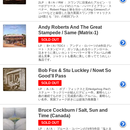
2LP ： B / A- / RW ： スワンプに目覚めたアルビン・リ
ーがグリース・バンドlのニール・ハバードとアラン・ス
ペナー、Robert Frippと袂を分かったKing Crimsonのメ
ンバーなどと録音した強力英国スワンプ作！マトリクス
は4面とも「1U」の初回プレス
Andy Roberts And The Great
Stampede / Same (Matrix-1)
SOLD OUT
LP ： B+ / A / TOC-I ： アンディ・ロバーツの4作目グレ
ート・スタンピード。ガッツあふれるロックンロール、
泣きそうに美しいカントリーバラード等々アルバムの構
成も見事。ジャケットも最高に美しく持っててうれしい
逸品です。
Bob Fox & Stu Luckley / Nowt So
Good'll Pass
SOLD OUT
LP ： A- / A- ： ボブ・フォックスと元Hedgehog Pieの
ステュー・ラックリーが組んだデビュー作。素晴らしい
曲の連続でものすごく完成度の高いアルバム。素晴らし
い名作。英国フォーク好きには超強力推薦盤！
Bruce Cockburn / Salt, Sun and
Time (Canada)
SOLD OUT
LP ： A / A ： ブルース・コバーンの74年5作目「塩と太