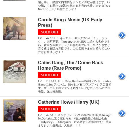
陽と時」。静謐で内省的なホンモノの歌が聴けます。い
つ聴いても新たな感動を覚える本当の名作。カナダTrue
Northオリジナル盤でどうぞ！
Carole King / Music (UK Early
Press)
SOLD OUT
LP ： A- / B+ ： キャロル・キングの3rd「ミュージッ
ク」。説明不要、Tapestryつづれ織りに続く大名作です
ね。貴重な英国オリジナル盤初期プレス、光にかざすと
赤く透ける隠れ赤盤です。この名盤をまだお持ちでない
方はお見逃しなく！
Cates Gang, The / Come Back
Home (Rare Promo)
SOLD OUT
LP ： B+ / A / DJ ： Cate Brothersの前身バンド、Cates
Gangの2ndアルバム。知られざるスワンプ・レア名盤で
す。ザ・バンドのファンは必携！レアな白アベルのプロ
モ盤。強力推薦盤。
Catherine Howe / Harry (UK)
SOLD OUT
LP ： A- / A ： キャサリン・ハウ75年の2作目はShelagh
McDonaldに近く感じられ、特にA面最後の2曲は名曲
「Odyssey」「Stargazer」に匹敵する感涙の並び。英国
オリジナル盤美品。大推薦！！！