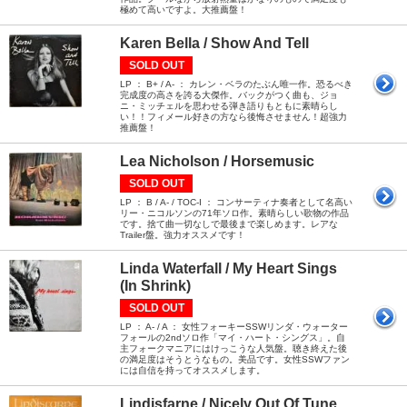
極めて高いですよ。大推薦盤！
Karen Bella / Show And Tell
SOLD OUT
LP ： B+ / A- ： カレン・ベラのたぶん唯一作。恐るべき
完成度の高さを誇る大傑作。バックがつく曲も、ジョ
ニ・ミッチェルを思わせる弾き語りもともに素晴らし
い！！フィメール好きの方なら後悔させません！超強力
推薦盤！
Lea Nicholson / Horsemusic
SOLD OUT
LP ： B / A- / TOC-I ： コンサーティナ奏者として名高い
リー・ニコルソンの71年ソロ作。素晴らしい歌物の作品
です。捨て曲一切なしで最後まで楽しめます。レアな
Trailer盤。強力オススメです！
Linda Waterfall / My Heart Sings
(In Shrink)
SOLD OUT
LP ： A- / A ： 女性フォーキーSSWリンダ・ウォーター
フォールの2ndソロ作「マイ・ハート・シングス」。自
主フォークマニアにはけっこうな人気盤。聴き終えた後
の満足度はそうとうなもの。美品です。女性SSWファン
には自信を持ってオススメします。
Lindisfarne / Nicely Out Of Tune