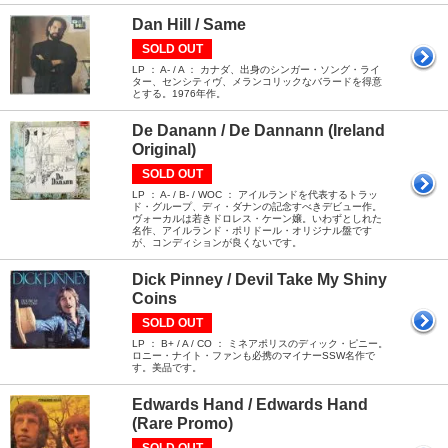
Dan Hill / Same
SOLD OUT
LP ： A- / A ： カナダ、出身のシンガー・ソング・ライ
ター、センシティヴ、メランコリックなバラードを得意
とする。1976年作。
De Danann / De Dannann (Ireland
Original)
SOLD OUT
LP ： A- / B- / WOC ： アイルランドを代表するトラッ
ド・グループ、ディ・ダナンの記念すべきデビュー作。
ヴォーカルは若きドロレス・ケーン嬢。いわずとしれた
名作、アイルランド・ポリドール・オリジナル盤です
が、コンディションが良くないです。
Dick Pinney / Devil Take My Shiny
Coins
SOLD OUT
LP ： B+ / A / CO ： ミネアポリスのディック・ピニー。
ロニー・ナイト・ファンも必携のマイナーSSW名作で
す。美品です。
Edwards Hand / Edwards Hand
(Rare Promo)
SOLD OUT