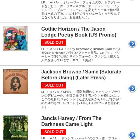
LP ： A- / A- ： ジョージー・フェイムのウルトラグレー
トなデビュー作「リズム＆ブルース・アット・ザ・フラ
ミンゴ」。ブルー・フレームスを従えたクールで熱い演
奏は永遠の宝物。この84年のリイシューもすっかり出て
こなくなりました。お見逃しなく。
Gothic Horizon / The Jason
Lodge Poetry Book (US Promo)
SOLD OUT
LP ： A / A / DJ ： Andy DesmondとRichard Garrettによ
るGothic Horizonの美しいフォーク作品。1stです。ドリ
ーミーで儚げな味がサイケフォーク・ファンにも絶大な
人気を誇っています。マスト！美品！
Jackson Browne / Same (Saturate
Before Using) (Later Press)
SOLD OUT
LP ： B+ / A- / SPSE ： 問答無用のジャクソン・ブラウ
ンのデビュー作。全部名曲です！布バケツを模したごつ
ごつの無骨なジャケットはたぶん初回から1年以内ぐらい
の初期のもの、レコードは74年ぐらいのプレスと思われ
ます。
Jancis Harvey / From The
Darkness Came Light
SOLD OUT
LP ： A / A ： ヤンシス・ハーベイのラスト作「フロム・