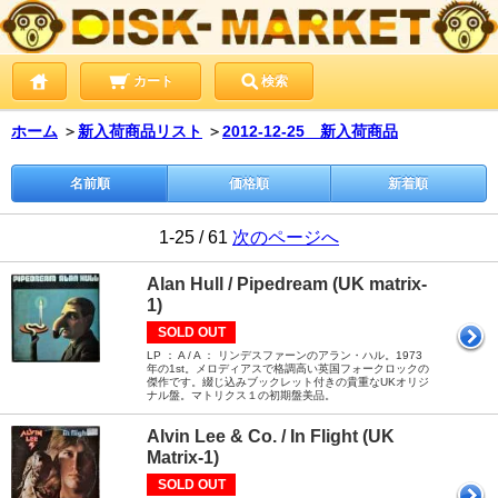
カート
検索
ホーム
＞
新入荷商品リスト
＞
2012-12-25 新入荷商品
名前順
価格順
新着順
1-25 / 61
次のページへ
Alan Hull / Pipedream (UK matrix-
1)
SOLD OUT
LP ： A / A ： リンデスファーンのアラン・ハル。1973
年の1st。メロディアスで格調高い英国フォークロックの
傑作です。綴じ込みブックレット付きの貴重なUKオリジ
ナル盤。マトリクス１の初期盤美品。
Alvin Lee & Co. / In Flight (UK
Matrix-1)
SOLD OUT