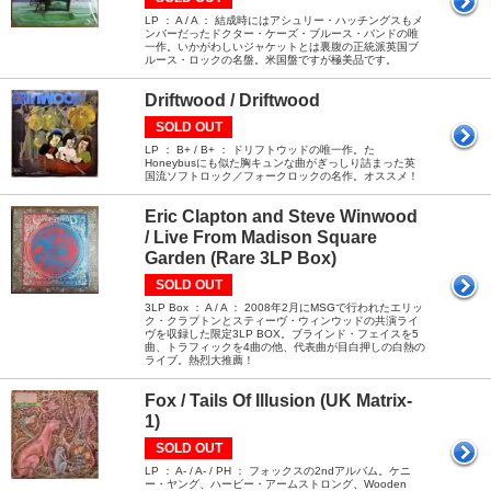
LP ： A / A ： 結成時にはアシュリー・ハッチングスもメ
ンバーだったドクター・ケーズ・ブルース・バンドの唯
一作。いかがわしいジャケットとは裏腹の正統派英国ブ
ルース・ロックの名盤。米国盤ですが極美品です。
Driftwood / Driftwood
SOLD OUT
LP ： B+ / B+ ： ドリフトウッドの唯一作。た
Honeybusにも似た胸キュンな曲がぎっしり詰まった英
国流ソフトロック／フォークロックの名作。オススメ！
Eric Clapton and Steve Winwood
/ Live From Madison Square
Garden (Rare 3LP Box)
SOLD OUT
3LP Box ： A / A ： 2008年2月にMSGで行われたエリッ
ク・クラプトンとスティーヴ・ウィンウッドの共演ライ
ヴを収録した限定3LP BOX。ブラインド・フェイスを5
曲、トラフィックを4曲の他、代表曲が目白押しの白熱の
ライブ。熱烈大推薦！
Fox / Tails Of Illusion (UK Matrix-
1)
SOLD OUT
LP ： A- / A- / PH ： フォックスの2ndアルバム。ケニ
ー・ヤング、ハービー・アームストロング、Wooden