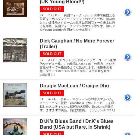
(UK Young Blood!!)
SOLD OUT
LP ： B+ / B+ ： 英国フォーク・シーンの中で確固たる
位置を占めるダンドー・シャフトのデビュー作。禁欲的
ともいえるモノクロームな世界は英国フォーク史上に輝
く金字塔。英国フォークファンのマスト作です。激レア
なYoung Bloodの英国オリジナル盤！
Dick Gaughan / No More Forever
(Trailer)
SOLD OUT
LP ： A / A ： スコットランドのディック・ゴーハン衝撃
的なデビュー作。この作品については「包容力」という
言葉がすべてを物語るような気がします。名盤中の名
盤。ブラックホーク99選選出作品。入手困難な真性
trailer盤！！
Dougie MacLean / Craigie Dhu
SOLD OUT
LP ： A- / A ： ダギー・マクレーンの83年のアルバム。
スコットランド賛歌「Caledonia（カレドニア）」を収
録したスコティッシュSSWの大傑作。Scotland原盤で
す。まずまずの美品。熱烈大推薦。【ラビリンス7041】
Dr.K's Blues Band / Dr.K's Blues
Band (USA but Rare, In Shrink)
SOLD OUT