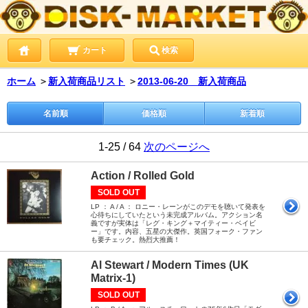
カート
検索
ホーム
＞
新入荷商品リスト
＞
2013-06-20 新入荷商品
名前順
価格順
新着順
1-25 / 64
次のページへ
Action / Rolled Gold
SOLD OUT
LP ： A / A ： ロニー・レーンがこのデモを聴いて発表を
心待ちにしていたという未完成アルバム。アクション名
義ですが実体は「レグ・キング＋マイティー・ベイビ
ー」です。内容、五星の大傑作。英国フォーク・ファン
も要チェック。熱烈大推薦！
Al Stewart / Modern Times (UK
Matrix-1)
SOLD OUT