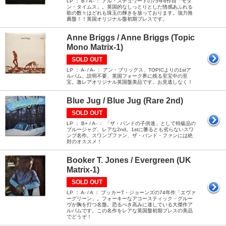
LP ： B / A- ： アル・スチュワートの75年6作目「モダ
ン・タイムス」。英国的なしっとりとした情感あふれる
歌の数々はどれも珠玉の輝きを放っております。強力推
薦盤！！英国オリジナル盤初期プレスです。
Anne Briggs / Anne Briggs (Topic
Mono Matrix-1)
SOLD OUT
LP ： A- / A- ： アン・ブリッグス、TOPICよりの1stア
ルバム。説明不要、英国フォーク界に残る至宝中の至
宝。激レアオリジナル英国盤美品です。お見逃しなく！
Blue Jug / Blue Jug (Rare 2nd)
SOLD OUT
LP ： B+ / A- ： 「ザ・バンドの子供達」として特級品の
ブルージャグ、レアな2nd。1stに勝るとも劣らないスワ
ンプ名作。スワンプファン、ザ・バンド・ファンには絶
対のオススメ！
Booker T. Jones / Evergreen (UK
Matrix-1)
SOLD OUT
LP ： A- / A ： ブッカーT・ジョーンズの74年作「エヴァ
ーグリーン」。フォーキーなアコースティック・グルー
ヴが胸を打つ名盤。恐るべき高みに達している大傑作ア
ルバムです。この名作をレアな英国盤初期プレスの美品
でどうぞ！