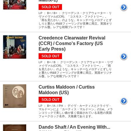
SOLD OUT
LP ： B+ / B+ ： クリーデンス・クリアウォーター・リ
ヴァイヴァル(CCR)、「コスモス・ファクトリー」。
「雨を見たかい」のような」キャッチーなメロディとず
しりと重たいR&Bフィーリングが見事に両立。英国オリ
ジナル盤。レアな初期プレスです！
Creedence Clearwater Revival
(CCR) / Cosmo's Factory (US
Early Press)
SOLD OUT
LP ： B+ / B ： クリーデンス・クリアウォーター・リヴ
ァイヴァル(CCR)、「コスモス・ファクトリー」。「雨
を見たかい」のような」キャッチーなメロディとずしり
と重たいR&Bフィーリングが見事に両立。英国オリジナ
ル盤。レアな初期プレスです！
Curtiss Maldoon / Curtiss
Maldoon (US)
SOLD OUT
LP ： B+ / A- / PH ： デイヴ・カーティスとクライヴ・
マルドーンによ「カーティス・マルドーン」の1st。メラ
ンコリックで美しい曲が多く収録されている哀愁の英国
フォークロック名作。大推薦であります。
Dando Shaft / An Evening With...