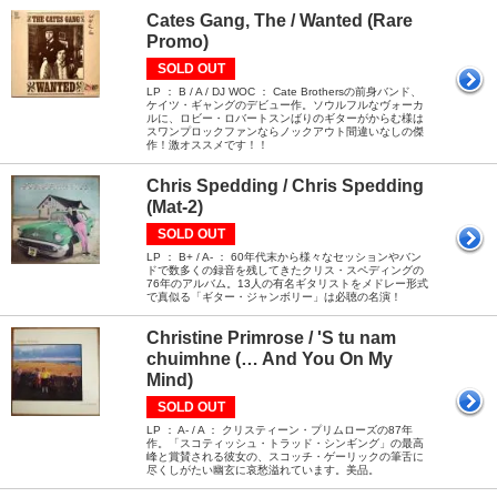
Cates Gang, The / Wanted (Rare
Promo)
SOLD OUT
LP ： B / A / DJ WOC ： Cate Brothersの前身バンド、
ケイツ・ギャングのデビュー作。ソウルフルなヴォーカ
ルに、ロビー・ロバートスンばりのギターがからむ様は
スワンプロックファンならノックアウト間違いなしの傑
作！激オススメです！！
Chris Spedding / Chris Spedding
(Mat-2)
SOLD OUT
LP ： B+ / A- ： 60年代末から様々なセッションやバン
ドで数多くの録音を残してきたクリス・スペディングの
76年のアルバム。13人の有名ギタリストをメドレー形式
で真似る「ギター・ジャンボリー」は必聴の名演！
Christine Primrose / 'S tu nam
chuimhne (… And You On My
Mind)
SOLD OUT
LP ： A- / A ： クリスティーン・プリムローズの87年
作。「スコティッシュ・トラッド・シンギング」の最高
峰と賞賛される彼女の、スコッチ・ゲーリックの筆舌に
尽くしがたい幽玄に哀愁溢れています。美品。