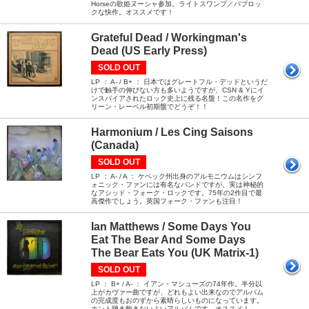
Horseの歌姫ヌーシャ参加。ライトスワンプ／パブロッ
クな快作。オススメです！
Grateful Dead / Workingman's
Dead (US Early Press)
SOLD OUT
LP ： A- / B+ ： 日本ではグレートフル・デッドというだ
けで触手の伸びない方も多いようですが、CSN & Yにイ
ンスパイアされたロック史上に残る名盤！この名作をグ
リーン・レーベル初期盤でどうぞ！！
Harmonium / Les Cing Saisons
(Canada)
SOLD OUT
LP ： A- / A ： ケベック州出身のアルモニウムはシンフ
ォニック・ファンには有名なバンドですが、実は神秘的
なアシッド・フォーク・ロックです。75年の2作目で最
高傑作でしょう。英国フォーク・ファンも注目！
Ian Matthews / Some Days You
Eat The Bear And Some Days
The Bear Eats You (UK Matrix-1)
SOLD OUT
LP ： B+ / A- ： イアン・マシューズの74年作。半分以
上がカヴァー曲ですが、どれもよい出来なのでアルバム
の完成度もおのずから素晴らしいものになっています。
ホント聴き飽きないよいアルバムです。オススメ！