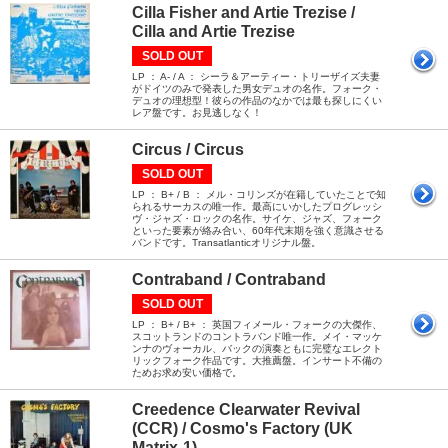
Cilla Fisher and Artie Trezise /
Cilla and Artie Trezise
SOLD OUT
LP ： A- / A ： シーラ＆アーティー・トリーザイズ夫妻
がドイツのみで発表した男女デュオの名作。フォーク・
デュオの理想型！彼らの作品のなかでは最も探しにくい
レア盤です。お見逃しなく！
Circus / Circus
SOLD OUT
LP ： B+ / B ： メル・コリンズが在籍していたことで知
られるサーカスの唯一作。最高にいかしたプログレッシ
ヴ・ジャズ・ロックの名作。サイケ、ジャズ、フォーク
といった要素が絡み合い、60年代末期を強く意識させる
バンドです。Transatlanticオリジナル盤。
Contraband / Contraband
SOLD OUT
LP ： B+ / B+ ： 英国フィメール・フォークの大傑作、
スコットランドのコントラバンド唯一作。メイ・マッケ
ンナのヴォーカル、バックの演奏ともに完璧なエレクト
リックフォーク作品です。大推薦盤。インサート不備の
ためお求め安い価格で。
Creedence Clearwater Revival
(CCR) / Cosmo's Factory (UK
Matrix-1)