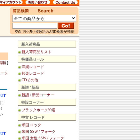
空白で区切り複数語のAND検索が可能
新入荷商品
新入荷商品リスト
特価品セール
着順
]
洋楽レコード
ページ
邦楽レコード
CDその他
新譜 / 新品
新譜 / 新品コーナー
OUT
特設コーナー
密に
！
ブラックホーク99選
い
中古 レコード
米国 ロック
米国 SSW / フォーク
OUT
米国 女性 SSW / フォーク