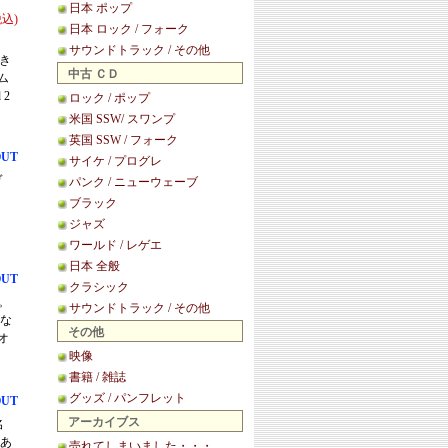
日本 ポップ
税込)
日本 ロック / フォーク
サウンドトラック / その他
べき
中古 ＣＤ
ム
2
ロック / ポップ
米国 SSW/ スワンプ
英国 SSW / フォーク
OUT
サイケ / プログレ
ヴ
パンク / ニューウェーブ
ブラック
ジャズ
ワールド / レゲエ
日本 全般
OUT
クラシック
ン。
サウンドトラック / その他
グな
その他
オ
映像
書籍 / 雑誌
グッズ / パンフレット
OUT
アーカイブス
名
、あ
売れてしまいました・・・