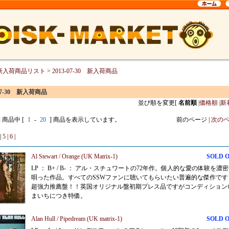
新入荷商品リスト
>
2013-07-30 新入荷商品
-07-30 新入荷商品
並び順を変更
[
名前順
|
価格順
|
新
] 商品中 [
1
-
20
] 商品を表示しています。
前のページ |
次の
|
5
|
6
|
Al Stewart / Orange (UK Matrix-1)
SOLD 
LP ： B+ / B- ： アル・スチュワートの72年作。個人的な愛の体験を濃
唄った作品。すべてのSSWファンに聴いてもらいたい普遍的な傑作です
超強力推薦盤！！英国オリジナル盤初期プレス品ですがコンディション
まいちにつき特価。
Alan Hull / Pipedream (UK matrix-1)
SOLD 