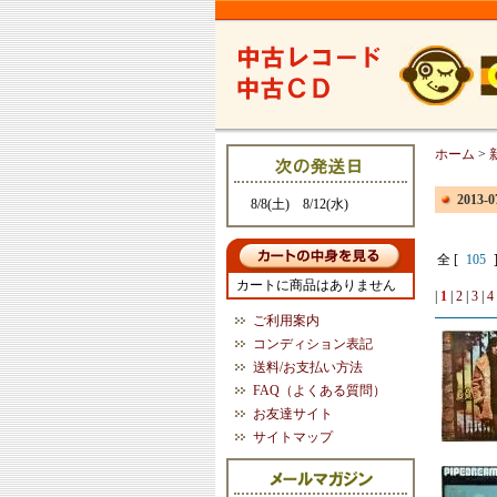
ホーム
>
2013
8/8(土) 8/12(水)
全 [
105
カートに商品はありません
|
1
|
2
|
3
|
4
ご利用案内
コンディション表記
送料/お支払い方法
FAQ（よくある質問）
お友達サイト
サイトマップ