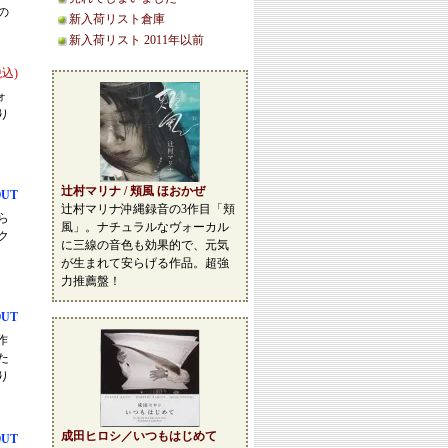
の
新入荷リスト倉庫
新入荷リスト 2011年以前
税込)
ォ
り
辻村マリナ / 頬風 ほおかぜ
OUT
辻村マリナ沖縄録音の3作目「頬
ら
風」。ナチュラルなヴォーカル
ク
に三線の音色も効果的で、元気
が生まれて安らげる作品。超強
力推薦盤！
OUT
作
た
り
成田ヒロシ／いつもはじめて
OUT