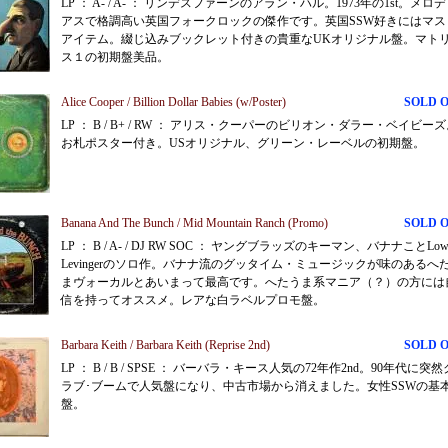
LP ： A- / A- ： リンデスファーンのアラン・ハル。1973年の1st。メロ
アスで格調高い英国フォークロックの傑作です。英国SSW好きにはマス
アイテム。綴じ込みブックレット付きの貴重なUKオリジナル盤。マト
ス１の初期盤美品。
Alice Cooper / Billion Dollar Babies (w/Poster)
SOLD 
LP ： B / B+ / RW ： アリス・クーパーのビリオン・ダラー・ベイビー
お札ポスター付き。USオリジナル、グリーン・レーベルの初期盤。
Banana And The Bunch / Mid Mountain Ranch (Promo)
SOLD 
LP ： B / A- / DJ RW SOC ： ヤングブラッズのキーマン、バナナことLowe
Levingerのソロ作。バナナ流のグッタイム・ミュージックが味のあるへ
まヴォーカルとあいまって最高です。へたうま系マニア（？）の方には
信を持ってオススメ。レアな白ラベルプロモ盤。
Barbara Keith / Barbara Keith (Reprise 2nd)
SOLD 
LP ： B / B / SPSE ： バーバラ・キース人気の72年作2nd。90年代に突然
ラブ･ブームで人気盤になり、中古市場から消えました。女性SSWの基
盤。