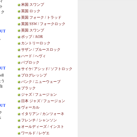
ディ
米国 スワンプ
ト
英国 ロック
リク
英国 フォーク / トラッド
英国 SSW / フォークロック
英国 スワンプ
OUT
ポップ / AOR
ズ。
カントリーロック
サザン / ブルースロック
ハード / へヴィ
パブロック
OUT
サイケ/ アシッド/ ソフトロック
ll
プログレッシブ
たう
パンク / ニューウェーブ
自
ブラック
ジャズ / フュージョン
日本 ジャズ / フュージョン
OUT
ヴォーカル
ク
イタリアン / カンツォーネ
本
フレンチ / シャンソン
オールディーズ / インスト
ワールド / レゲエ