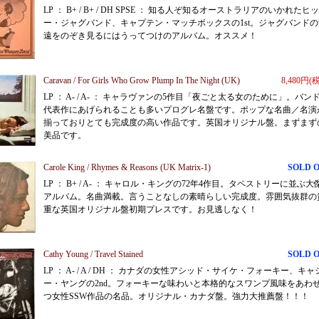
LP ： B+ / B+ / DH SPSE ： 知る人ぞ知るオーストラリアのいかれたヒ
ー・ジャグバンド、キャプテン・マッチボックスの1st。ジャグバンドの
遠をのぞき見るにはうってつけのアルバム。オススメ！
Caravan / For Girls Who Grow Plump In The Night (UK)
8,480円(
LP ： A- / A- ： キャラヴァンの5作目「夜ごと太る女のために」。バン
代表作にあげられることも多いプログレ名盤です。ポップな名曲／名演
揃っておりとても完成度の高い作品です。英国オリジナル盤。まずまず
美品です。
Carole King / Rhymes & Reasons (UK Matrix-1)
SOLD 
LP ： B+ / A- ： キャロル・キングの72年4作目。タペストリーに並ぶ大
アルバム。名曲満載。言うことなしの素晴らしい完成度。雰囲気抜群の
重な英国オリジナル盤初期プレスです。お見逃しなく！
Cathy Young / Travel Stained
SOLD 
LP ： A- / A / DH ： カナダの女性アシッド・サイケ・フォーキー、キャ
ー・ヤングの2nd。フォーキーな味わいと本格的なスワンプ風味をあわ
つ女性SSW作品の名品。オリジナル・カナダ盤。強力大推薦盤！！！