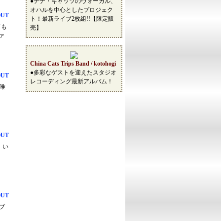
●チナ・キャッツのヴォーカル、
オハルを中心としたプロジェク
OUT
ト！最新ライブ2枚組!!【限定販
ても
売】
ァ
China Cats Trips Band / kotohogi
●多彩なゲストを迎えたスタジオ
OUT
レコーディング最新アルバム！
の唯
OUT
。い
OUT
、ブ