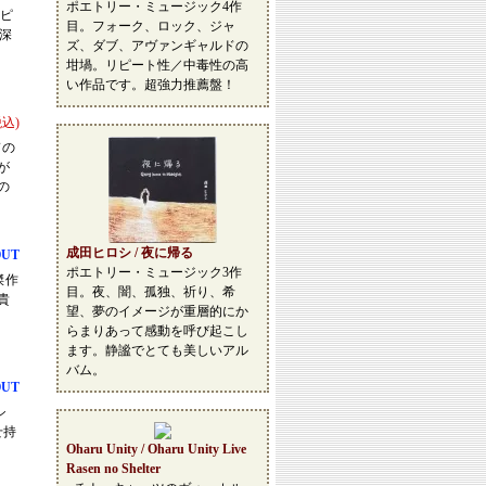
ポエトリー・ミュージック4作
ッピ
目。フォーク、ロック、ジャ
深
ズ、ダブ、アヴァンギャルドの
坩堝。リピート性／中毒性の高
い作品です。超強力推薦盤！
税込)
ドの
が
の
成田ヒロシ / 夜に帰る
OUT
ポエトリー・ミュージック3作
傑作
目。夜、闇、孤独、祈り、希
貴
望、夢のイメージが重層的にか
らまりあって感動を呼び起こし
ます。静謐でとても美しいアル
バム。
OUT
シ
せ持
Oharu Unity / Oharu Unity Live
Rasen no Shelter