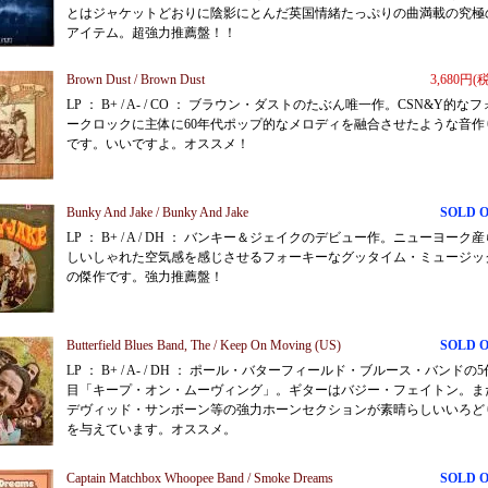
とはジャケットどおりに陰影にとんだ英国情緒たっぷりの曲満載の究極
アイテム。超強力推薦盤！！
Brown Dust / Brown Dust
3,680円(
LP ： B+ / A- / CO ： ブラウン・ダストのたぶん唯一作。CSN&Y的なフ
ークロックに主体に60年代ポップ的なメロディを融合させたような音作
です。いいですよ。オススメ！
Bunky And Jake / Bunky And Jake
SOLD 
LP ： B+ / A / DH ： バンキー＆ジェイクのデビュー作。ニューヨーク産
しいしゃれた空気感を感じさせるフォーキーなグッタイム・ミュージッ
の傑作です。強力推薦盤！
Butterfield Blues Band, The / Keep On Moving (US)
SOLD 
LP ： B+ / A- / DH ： ポール・バターフィールド・ブルース・バンドの5
目「キープ・オン・ムーヴィング」。ギターはバジー・フェイトン。ま
デヴィッド・サンボーン等の強力ホーンセクションが素晴らしいいろど
を与えています。オススメ。
Captain Matchbox Whoopee Band / Smoke Dreams
SOLD 