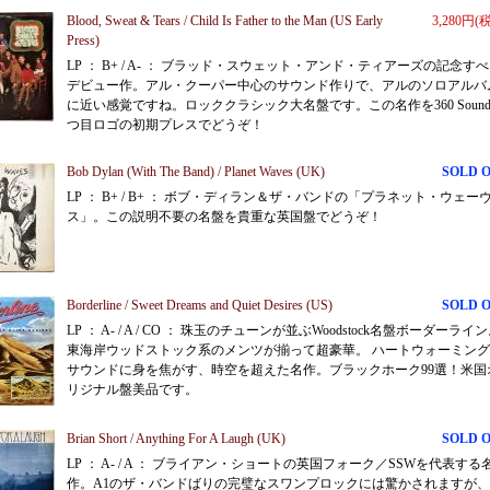
Blood, Sweat & Tears / Child Is Father to the Man (US Early
3,280円(
Press)
LP ： B+ / A- ： ブラッド・スウェット・アンド・ティアーズの記念す
デビュー作。アル・クーパー中心のサウンド作りで、アルのソロアルバ
に近い感覚ですね。ロッククラシック大名盤です。この名作を360 Sound 
つ目ロゴの初期プレスでどうぞ！
Bob Dylan (With The Band) / Planet Waves (UK)
SOLD 
LP ： B+ / B+ ： ボブ・ディラン＆ザ・バンドの「プラネット・ウェー
ス」。この説明不要の名盤を貴重な英国盤でどうぞ！
Borderline / Sweet Dreams and Quiet Desires (US)
SOLD 
LP ： A- / A / CO ： 珠玉のチューンが並ぶWoodstock名盤ボーダーライ
東海岸ウッドストック系のメンツが揃って超豪華。 ハートウォーミン
サウンドに身を焦がす、時空を超えた名作。ブラックホーク99選！米国
リジナル盤美品です。
Brian Short / Anything For A Laugh (UK)
SOLD 
LP ： A- / A ： ブライアン・ショートの英国フォーク／SSWを代表する
作。A1のザ・バンドばりの完璧なスワンプロックには驚かされますが