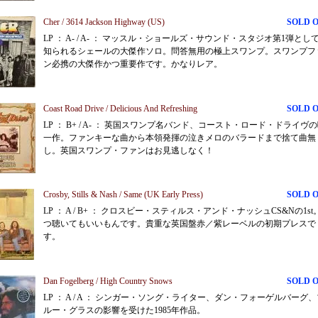
Cher / 3614 Jackson Highway (US)
SOLD 
LP ： A- / A- ： マッスル・ショールズ・サウンド・スタジオ第1弾とし
知られるシェールの大傑作ソロ。問答無用の極上スワンプ。スワンプフ
ン必携の大傑作かつ重要作です。かなりレア。
Coast Road Drive / Delicious And Refreshing
SOLD 
LP ： B+ / A- ： 英国スワンプ名バンド、コースト・ロード・ドライヴ
一作。ファンキーな曲から本領発揮の泣きメロのバラードまで捨て曲無
し。英国スワンプ・ファンはお見逃しなく！
Crosby, Stills & Nash / Same (UK Early Press)
SOLD 
LP ： A / B+ ： クロスビー・スティルス・アンド・ナッシュCS&Nの1st
つ聴いてもいいもんです。貴重な英国盤赤／紫レーベルの初期プレスで
す。
Dan Fogelberg / High Country Snows
SOLD 
LP ： A / A ： シンガー・ソング・ライター、ダン・フォーゲルバーグ
ルー・グラスの影響を受けた1985年作品。