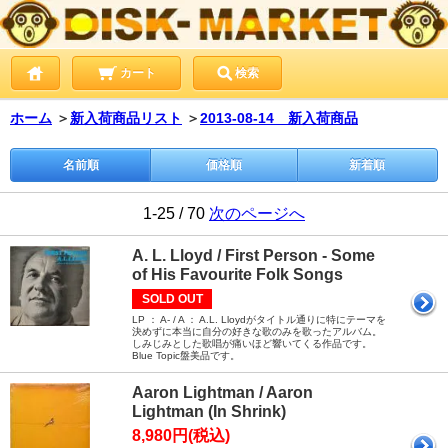
カート
検索
ホーム
＞
新入荷商品リスト
＞
2013-08-14 新入荷商品
名前順
価格順
新着順
1-25 / 70
次のページへ
A. L. Lloyd / First Person - Some
of His Favourite Folk Songs
SOLD OUT
LP ： A- / A ： A.L. Lloydがタイトル通りに特にテーマを
決めずに本当に自分の好きな歌のみを歌ったアルバム。
しみじみとした歌唱が痛いほど響いてくる作品です。
Blue Topic盤美品です。
Aaron Lightman / Aaron
Lightman (In Shrink)
8,980円(税込)