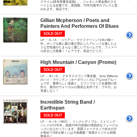
クライム(怪奇骨董音楽箱) 」。ジェネシス黄金期のスタ
ートとなる名盤です。英国盤。70年代後半のプレスと思
われます。美品です。
Gillian Mcpherson / Poets and
Painters And Performers Of Blues
SOLD OUT
LP ： A- / A ： ジリアン・マクファーソン71年の唯一
作。ポップな曲に森の奥の苔むしたアレンジを施したよ
うな空気感がたまらなく愛しいアルバムです。フィメー
ル好きに大推薦！！レアです。美品でどうぞ。
High Mountain / Canyon (Promo)
SOLD OUT
LP ： B+ / A ： テキサススワンプ裏名盤、Jerry Williams
のハイ・マウンテン（ホーダウン）のレアな2ndアルバ
ムです。素晴らしい楽曲と、スワンプロック全盛期の音
作り、激渋のヴォーカルが最高な名作です。プロモ。お
見逃しなく！
Incredible String Band /
Earthspan
SOLD OUT
LP ： A- / A- / WOC ： インクレディブル・ストリング・
バンドの72年作。英国70年代初期の理想的なフォークロ
ックに仕上がっています。英国フォークロック好きの方
が初めてISBを聴くには大推薦盤！英国オリジナル初期
盤美品！