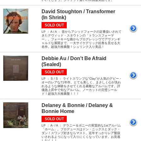
David Stoughton / Transformer
(In Shrink)
SOLD OUT
LP ： A / A ： 昔からアシッドフォークの定番扱いされて
きたデヴィッド・スタウトンの「トランスフォーマ
ー」。フォーキーな曲からプログレッシヴでアヴァンギ
ャルドな展開まで、一大サイケデリック絵巻を見せる大
名作。超強力推薦盤！シュリンク入り美品！
Debbie Au / Don't Be Afraid
(Sealed)
SOLD OUT
LP ： S / S ： ライトスワンプな"Clay"が人気のデビー・
オーのレアな71年作。とても美しく、まさしく心が洗わ
れるような体験をさせてくれる素敵なアルバムです。評
価急上昇中で旬なアルバム。ノーカットの完璧シール
ド！超強力大推薦盤！！！
Delaney & Bonnie / Delaney &
Bonnie Home
SOLD OUT
LP ： A- / A ： デラニー＆ボニーの実質的な1stアルバム
「ホーム」。プロデュースはドン・ニックスとダック・
ダン！スワンプ好きならマスト。近年すっかりレア盤扱
いされるようになって入りにくくなっています。お見逃
しなく！！