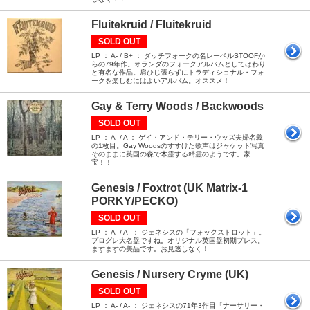
Fluitekruid / Fluitekruid
SOLD OUT
LP ： A- / B+ ： ダッチフォークの名レーベルSTOOFか
らの79年作。オランダのフォークアルバムとしてはわり
と有名な作品。肩ひじ張らずにトラディショナル・フォ
ークを楽しむにはよいアルバム。オススメ！
Gay & Terry Woods / Backwoods
SOLD OUT
LP ： A- / A ： ゲイ・アンド・テリー・ウッズ夫婦名義
の1枚目。Gay Woodsのすすけた歌声はジャケット写真
そのままに英国の森で木霊する精霊のようです。家
宝！！
Genesis / Foxtrot (UK Matrix-1
PORKY/PECKO)
SOLD OUT
LP ： A- / A- ： ジェネシスの「フォックストロット」。
プログレ大名盤ですね。オリジナル英国盤初期プレス。
まずまずの美品です。お見逃しなく！
Genesis / Nursery Cryme (UK)
SOLD OUT
LP ： A- / A- ： ジェネシスの71年3作目「ナーサリー・