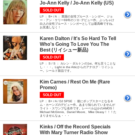
Jo-Ann Kelly / Jo-Ann Kelly (US)
SOLD OUT
LP ： B+ / A ： 英国の女性ブルース・シンガー、ジョ
ー・アン・ケリー69年のソロ･デビュー作。ぶっちゃけ
白人の女性ブルース・シンガーとしては最高峰ですね。
お見逃しなく！
Karen Dalton / It's So Hard To Tell
Who's Going To Love You The
Best (リイシュー新品)
SOLD OUT
LP ： S / S ： カレン・ダルトンの1st。何も言うことな
し・・・。Light in the Atticからのアナログ・リイシュ
ー。シールド新品です。
Kim Carnes / Rest On Me (Rare
Promo)
SOLD OUT
LP ： B+ / A / DJ SPSE ： 後にポップスターとなるキ
ム・カーンズのデビュー作。あまり知られていませんが
ライト・スワンプな名作です。レーベルはかのAMOS！
Michael McGinnis、Daniel Moore、Mike Deasy！！！た
まりませんなぁ・・・
Kinks / Off the Record Specials
With Mary Turner Radio Show