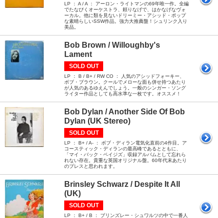
LP ： A / A ： アーロン・ライトマンの69年唯一作。全編
でたなびくオーケストラ、頼りなげで、はかなげなヴォ
ーカル。他に類を見ないドリーミー・アシッド・ポップ
な素晴らしいSSW作品。強力大推薦盤！シュリンク入り
美品。
Bob Brown / Willoughby's
Lament
SOLD OUT
LP ： B / B+ / RW CO ： 人気のアシッドフォーキー、
ボブ・ブラウン。クールでメローな面も併せ持つあたり
が人気のあるゆえんでしょう。一般のシンガー・ソング
ライター作品としても高水準な一枚です。オススメ！
Bob Dylan / Another Side Of Bob
Dylan (UK Stereo)
SOLD OUT
LP ： B+ / A- ： ボブ・ディラン電気化直前の4作目。ア
コースティック・ディランの最高峰であるとともに、
「マイ・バック・ペイジズ」収録アルバムとして忘れら
れない存在。貴重な英国オリジナル盤。60年代末あたり
のプレスと思われます。
Brinsley Schwarz / Despite It All
(UK)
SOLD OUT
LP ： B+ / B ： ブリンズレー・シュワルツの中で一番人