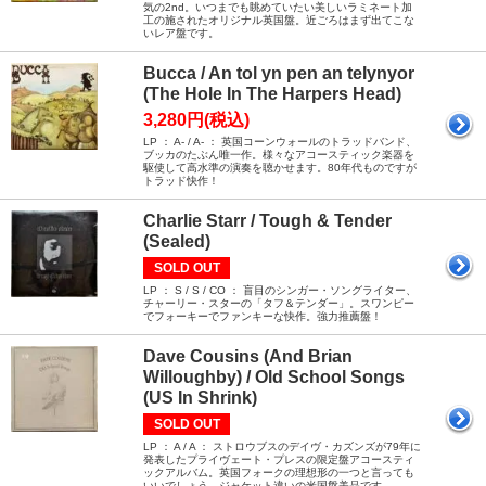
気の2nd。いつまでも眺めていたい美しいラミネート加
工の施されたオリジナル英国盤。近ごろはまず出てこな
いレア盤です。
Bucca / An tol yn pen an telynyor
(The Hole In The Harpers Head)
3,280円(税込)
LP ： A- / A- ： 英国コーンウォールのトラッドバンド、
ブッカのたぶん唯一作。様々なアコースティック楽器を
駆使して高水準の演奏を聴かせます。80年代ものですが
トラッド快作！
Charlie Starr / Tough & Tender
(Sealed)
SOLD OUT
LP ： S / S / CO ： 盲目のシンガー・ソングライター、
チャーリー・スターの「タフ＆テンダー」。スワンピー
でフォーキーでファンキーな快作。強力推薦盤！
Dave Cousins (And Brian
Willoughby) / Old School Songs
(US In Shrink)
SOLD OUT
LP ： A / A ： ストロウブスのデイヴ・カズンズが79年に
発表したプライヴェート・プレスの限定盤アコースティ
ックアルバム。英国フォークの理想形の一つと言っても
いいでしょう。ジャケット違いの米国盤美品です。