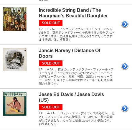
Incredible String Band / The
Hangman's Beautiful Daughter
SOLD OUT
LP ： B / A- ： インクレディブル・ストリング・バンド
の3作目。英国アシッドフォークを代表する大傑作アルバ
ムです！摩訶不思議度も貫録と言えるまでになってます
ます快調。強力推薦盤！
Jancis Harvey / Distance Of
Doors
SOLD OUT
LP ： A / A ： 英国のコンテンポラリー・フィメール・フ
ォークを語る上で忘れてはならないヤンシス・ハーベイ
のデビューアルバム。素朴、可憐、清楚といったキーワ
ードがぴったりはまる英国の女性フォーキーらしさが満
開の名作です。
Jesse Ed Davis / Jesse Davis
(US)
SOLD OUT
LP ： A- / A- ： ジェシ・エド・デイヴィス栄光の1st。ま
さしくスワンプロックの真骨頂。すっかりレア盤の貫録
が出てきました。めったにお目にかかれない美品です。
お見逃しなく！