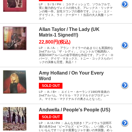
LP ： S / S / PH ： コケティッシュで、ソウルフルで、
実に魅力的なヴォイスの持ち主、アレックス・リッチマ
ンの唯一作。女性スワンプの傑作です。ジェシ・エド・
デイヴィス、ライ・クーダー！！当店の大人気盤！シー
ルド。
Allan Taylor / The Lady (UK
Matrix-1 Signed!!)
22,800円(税込)
LP ： A- / A- ： アラン・テイラーのあまりにも英国的な
2ndアルバム「ザ・レディ」。ジェントルで格調高い、
英国SSWアルバムの金字塔的な作品です。アンディ・ロ
バーツ、デイヴ・マタックス、トニー・コックスらのバ
ックの演奏も完璧。美品！！
Amy Holland / On Your Every
Word
SOLD OUT
LP ： A- / B+ ： エイミー・ホーランド1983年発表の
2ndアルバム。マイケル・マクドナルドがプロデュー
ス。マイケル・マクドナルドの奥さんとなった。
Andwella / People's People (US)
SOLD OUT
LP ： A / A / PH ： みんな大好き！アンドウェラ説明不
要の名作2nd「ピープルズ・ピープル」。いつ聴いても
いいもんです！いまや貴重なジャケ違いの米国盤。めっ