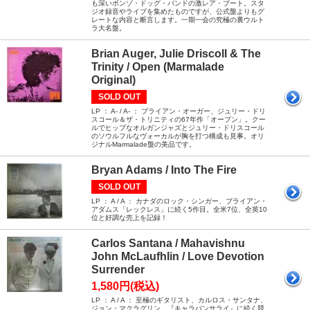
も深いボンゾ・ドッグ・バンドの激レア・ブート。スタ
ジオ録音やライブを集めたものですが、公式盤よりもグ
レートな内容と断言します。一期一会の究極の裏ウルト
ラ大名盤。
Brian Auger, Julie Driscoll & The
Trinity / Open (Marmalade
Original)
SOLD OUT
LP ： A- / A- ： ブライアン・オーガー、ジュリー・ドリ
スコール＆ザ・トリニティの67年作「オープン」。クー
ルでヒップなオルガンジャズとジュリー・ドリスコール
のソウルフルなヴォーカルが胸を打つ構成も見事。オリ
ジナルMarmalade盤の美品です。
Bryan Adams / Into The Fire
SOLD OUT
LP ： A / A ： カナダのロック・シンガー、ブライアン・
アダムス「レックレス」に続く5作目。全米7位、全英10
位と好調な売上を記録！
Carlos Santana / Mahavishnu
John McLaufhlin / Love Devotion
Surrender
1,580円(税込)
LP ： A / A ： 至極のギタリスト、カルロス・サンタナ、
ジョン・マクラグリン、『キャラバンサライ』に続く競