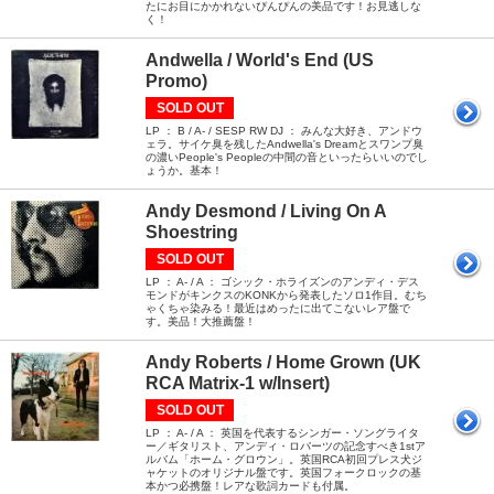
たにお目にかかれないぴんぴんの美品です！お見逃しな
く！
Andwella / World's End (US
Promo)
SOLD OUT
LP ： B / A- / SESP RW DJ ： みんな大好き、アンドウ
ェラ。サイケ臭を残したAndwella's Dreamとスワンプ臭
の濃いPeople's Peopleの中間の音といったらいいのでし
ょうか。基本！
Andy Desmond / Living On A
Shoestring
SOLD OUT
LP ： A- / A ： ゴシック・ホライズンのアンディ・デス
モンドがキンクスのKONKから発表したソロ1作目。むち
ゃくちゃ染みる！最近はめったに出てこないレア盤で
す。美品！大推薦盤！
Andy Roberts / Home Grown (UK
RCA Matrix-1 w/Insert)
SOLD OUT
LP ： A- / A ： 英国を代表するシンガー・ソングライタ
ー／ギタリスト、アンディ・ロバーツの記念すべき1stア
ルバム「ホーム・グロウン」。英国RCA初回プレス犬ジ
ャケットのオリジナル盤です。英国フォークロックの基
本かつ必携盤！レアな歌詞カードも付属。