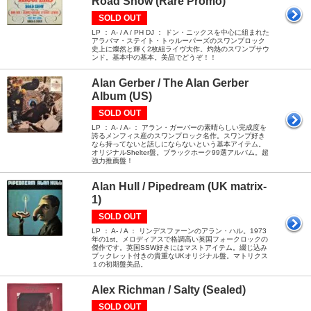
Road Show (Rare Promo)
SOLD OUT
LP ： A- / A / PH DJ ： ドン・ニックスを中心に組まれた
アラバマ・ステイト・トゥルーパーズのスワンプロック
史上に燦然と輝く2枚組ライヴ大作。灼熱のスワンプサウ
ンド。基本中の基本。美品でどうぞ！！
Alan Gerber / The Alan Gerber
Album (US)
SOLD OUT
LP ： A- / A- ： アラン・ガーバーの素晴らしい完成度を
誇るメンフィス産のスワンプロック名作。スワンプ好き
なら持ってないと話しにならないという基本アイテム。
オリジナルShelter盤。ブラックホーク99選アルバム。超
強力推薦盤！
Alan Hull / Pipedream (UK matrix-
1)
SOLD OUT
LP ： A- / A ： リンデスファーンのアラン・ハル。1973
年の1st。メロディアスで格調高い英国フォークロックの
傑作です。英国SSW好きにはマストアイテム。綴じ込み
ブックレット付きの貴重なUKオリジナル盤。マトリクス
１の初期盤美品。
Alex Richman / Salty (Sealed)
SOLD OUT