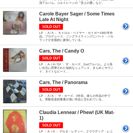
演アルバム。コルトレーンの『至上の愛』など。
Carole Bayer Sager / Some Times
Late At Night
SOLD OUT
LP ： A / A ： キャロル・ベイヤー・セイガー1981年作
品。プロデュース、ソングライティングにバート・バカ
ラックが全面的に参加している。
Cars, The / Candy O
SOLD OUT
LP ： A- / A / DJ ： ザ・カーズ、2ndアルバム。より高
い次元に昇華された知的なニュアンス、きらめくサウン
ド、タイトなビート。
Cars, The / Panorama
SOLD OUT
LP ： A / A ： ザ・カーズ、3作目。彼らの作品の中で
も、実験音楽的要素が強い作品と言われている。
Claudia Lennear / Phew! (UK Mat-
1)
SOLD OUT
LP ： A- / A ： デルタ・レディー、クラウディア・レニ