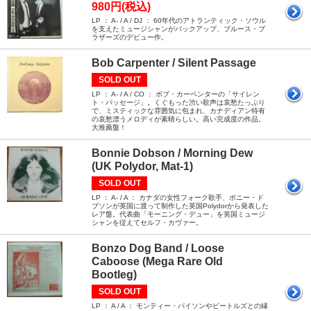
980円(税込)
LP ： A- / A / DJ ： 60年代のアトランティック・ソウル
を支えたミュージシャンがバックアップ、ブルース・ブ
ラザーズのデビュー作。
Bob Carpenter / Silent Passage
SOLD OUT
LP ： A- / A / CO ： ボブ・カーペンターの「サイレン
ト・パッセージ」。くぐもった渋い歌声は哀愁たっぷり
で、ミスティックな雰囲気に包まれ、カナディアン特有
の哀愁漂うメロディが素晴らしい。高い完成度の作品。
大推薦盤！
Bonnie Dobson / Morning Dew
(UK Polydor, Mat-1)
SOLD OUT
LP ： A- / A ： カナダの女性フォーク歌手、ボニー・ド
ブソンが英国に渡って制作した英国Polydorから発表した
レア盤。代表曲「モーニング・デュー」を英国ミュージ
シャンを従えてセルフ・カヴァー。
Bonzo Dog Band / Loose
Caboose (Mega Rare Old
Bootleg)
SOLD OUT
LP ： A / A ： モンティー・パイソンやビートルズとの縁