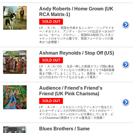
Andy Roberts / Home Grown (UK
RCA Matrix-1)
SOLD OUT
LP ： A- / A- ： 英国を代表するシンガー・ソングライタ
ー／ギタリスト、アンディ・ロバーツの記念すべき1stア
ルバム「ホーム・グロウン」。英国RCA初回プレス犬ジ
ャケットのオリジナル盤です。英国フォークロックの基
本かつ必携盤！
Ashman Reynolds / Stop Off (US)
SOLD OUT
LP ： A- / A / CO ： 当店一押しの英国スワンプ隠れ裏名
盤。スワンプ・ファンならツボ押されまくりでA面B面最
後まで聴いてしまうことでしょう。哀愁味、ザ・バンド
ばりの泣きのバラードなんかもあって最高！
Audience / Friend's Friend's
Friend (UK Pink Charisma)
SOLD OUT
LP ： A- / A ： ノスタルジックなファンタジー色をたた
えたオーディエンスの70年の2作目。ゲストのボビー・
キーズとジム・ホーンのホーンが大暴れしています。ピ
ンクCharismaの英国オリジナル盤美品！大推薦！
Blues Brothers / Same