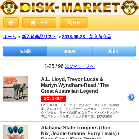
カート
検索
ホーム
＞
新入荷商品リスト
＞
2013-09-23 新入荷商品
名前順
価格順
新着順
1-25 / 96
次のページへ
A.L. Lloyd, Trevor Lucas &
Martyn Wyndham-Read / The
Great Australian Legend
SOLD OUT
LP ： B / B+ ： A.L.ロイドによるオーストラリア伝承歌
集。A.L.ロイド、トレヴァー・ルーカス、マーティン・
ウィンダム・リードの個性的なトラッド・シンギングが
際立つトラッド名作。トラッド基本盤。強力大推薦！！
Alabama State Troupers (Don
Nix, Jeanie Greene, Furry Lewis) /