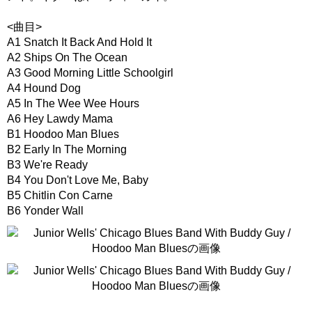
<曲目>
A1 Snatch It Back And Hold It
A2 Ships On The Ocean
A3 Good Morning Little Schoolgirl
A4 Hound Dog
A5 In The Wee Wee Hours
A6 Hey Lawdy Mama
B1 Hoodoo Man Blues
B2 Early In The Morning
B3 We're Ready
B4 You Don't Love Me, Baby
B5 Chitlin Con Carne
B6 Yonder Wall