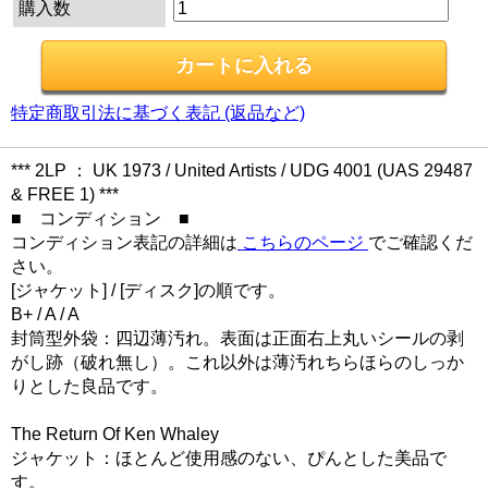
購入数
特定商取引法に基づく表記 (返品など)
*** 2LP ： UK 1973 / United Artists / UDG 4001 (UAS 29487
& FREE 1) ***
■ コンディション ■
コンディション表記の詳細は
こちらのページ
でご確認くだ
さい。
[ジャケット] / [ディスク]の順です。
B+ / A / A
封筒型外袋：四辺薄汚れ。表面は正面右上丸いシールの剥
がし跡（破れ無し）。これ以外は薄汚れちらほらのしっか
りとした良品です。
The Return Of Ken Whaley
ジャケット：ほとんど使用感のない、ぴんとした美品で
す。