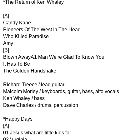
*The Return of Ken Whaley
[A]
Candy Kane
Pioneers Of The West In The Head
Who Killed Paradise
Amy
[B]
Blown AwayA1 Man We're Glad To Know You
It Has To Be
The Golden Handshake
Richard Treece / lead guitar
Malcolm Morley / keyboards, guitar, bass, alto vocals
Ken Whaley / bass
Dave Charles / drums, percussion
*Happy Days
[A]
01 Jesus what are little kids for
02 Virginia