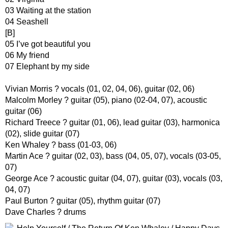
03 Waiting at the station
04 Seashell
[B]
05 I’ve got beautiful you
06 My friend
07 Elephant by my side
Vivian Morris ? vocals (01, 02, 04, 06), guitar (02, 06)
Malcolm Morley ? guitar (05), piano (02-04, 07), acoustic
guitar (06)
Richard Treece ? guitar (01, 06), lead guitar (03), harmonica
(02), slide guitar (07)
Ken Whaley ? bass (01-03, 06)
Martin Ace ? guitar (02, 03), bass (04, 05, 07), vocals (03-05,
07)
George Ace ? acoustic guitar (04, 07), guitar (03), vocals (03,
04, 07)
Paul Burton ? guitar (05), rhythm guitar (07)
Dave Charles ? drums