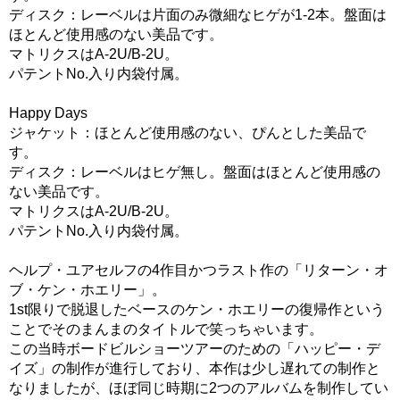
ディスク：レーベルは片面のみ微細なヒゲが1-2本。盤面は
ほとんど使用感のない美品です。
マトリクスはA-2U/B-2U。
パテントNo.入り内袋付属。
Happy Days
ジャケット：ほとんど使用感のない、ぴんとした美品で
す。
ディスク：レーベルはヒゲ無し。盤面はほとんど使用感の
ない美品です。
マトリクスはA-2U/B-2U。
パテントNo.入り内袋付属。
ヘルプ・ユアセルフの4作目かつラスト作の「リターン・オ
ブ・ケン・ホエリー」。
1st限りで脱退したベースのケン・ホエリーの復帰作という
ことでそのまんまのタイトルで笑っちゃいます。
この当時ボードビルショーツアーのための「ハッピー・デ
イズ」の制作が進行しており、本作は少し遅れての制作と
なりましたが、ほぼ同じ時期に2つのアルバムを制作してい