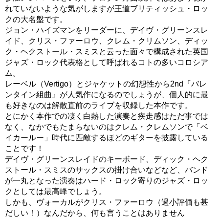
れていないような気がしますが王道ブリティッシュ・ロッ
クの大名盤です。
ジョン・ハイズマンをリーダーに、デイヴ・グリーンスレ
イド、クリス・ファーロウ、クレム・クリムソン、ディッ
ク・ヘクストール・スミスと云った面々で構成された英国
ジャズ・ロック代表格として呼ばれるコトの多いコロシア
ム。
レーベル（Vertigo）とジャケットの幻想性から2nd『バレ
ンタイン組曲』が人気作になるのでしょうが、個人的に最
も好きなのは解散直前のライブを収録した本作です。
とにかく本作での凄く白熱した演奏と疾走感はただ事では
なく、なかでもたまらないのはクレム・クレムソンで「ベ
イカールー」時代に匹敵するほどのギターを披露している
ことです！
デイヴ・グリーンスレイドのキーボード、ディック・ヘク
ストール・スミスのサックスの掛け合いなどなど、バンド
が一丸となった演奏はハード・ロック寄りのジャズ・ロッ
クとしては最高峰でしょう。
しかも、ヴォーカルがクリス・ファーロウ（過小評価も甚
だしい！）なんだから、何も言うことはありません