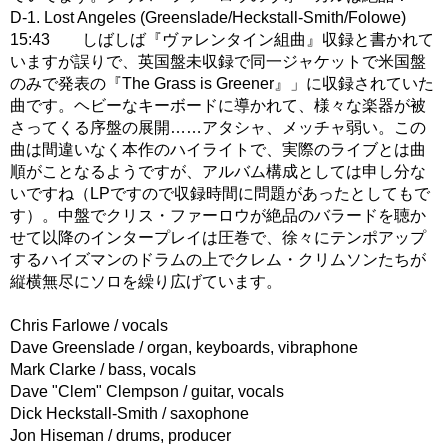
D-1. Lost Angeles (Greenslade/Heckstall-Smith/Folowe)
15:43 しばしば『ヴァレンタイン組曲』収録と書かれて
いますが誤りで、英国盤未収録で同一ジャケットで米国盤
のみで発表の『The Grass is Greener』」に収録されていた
曲です。ヘビーなキーボードに導かれて、様々な楽器が被
さってくる序盤の展開……アタシャ、メッチャ弱い。この
曲は間違いなく本作のハイライトで、実際のライブとは曲
順がことなるようですが、アルバム構成としては申し分な
いですね（LPですので収録時間に問題があったとしてもで
す）。中盤でクリス・ファーロウが絶品のバラードを聴か
せて以降のインタープレイは圧巻で、徐々にテンポアップ
するハイズマンのドラムの上でクレム・クリムソンたちが
縦横無尽にソロを繰り広げています。
Chris Farlowe / vocals
Dave Greenslade / organ, keyboards, vibraphone
Mark Clarke / bass, vocals
Dave "Clem" Clempson / guitar, vocals
Dick Heckstall-Smith / saxophone
Jon Hiseman / drums, producer