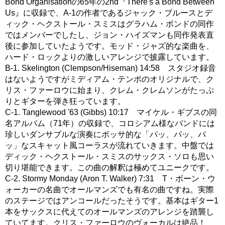
Bond Organisationの65年の2nd『There's a Bond Between
Us』に収録で、A-1の作者であるジャック・ブルースとデ
ィック・ヘクストール・スミスはグラハム・ボンドの同作
ではメンバーでしたし、ジョン・ハイズマンも同作発表直
後に参加していたようです。モッド・ジャズ的な楽曲を、
ハード・ロックよりの激しいアレンジで披露しています。
B-1. Skelington (Clempson/Hiseman) 14:58 スタジオ録音
はないようですがミディアム・テンポのオリジナルで、ク
リス・ファーロウに始まり、クレム・クレムソンがたっぷ
りとギターを弾き狂っています。
C-1. Tanglewood '63 (Gibbs) 10:17 マイケル・ギブスの同
名アルバム（71年）の収録で、コロシアム様なバンドには
珍しいダンサブルな演奏にボッサ的な「パッ、パッ、パ
ッ」なスキャット風コーラスが流れていきます。中盤では
ディック・ヘクストール・スミスのサックス・ソロも思い
切り堪能できます。この曲の解釈は極めてユニークです。
C-2. Stormy Monday (Aron T. Walker) 7:31 T・ボーン・ウ
ォーカーの名曲でオールマンズでも有名の曲ですね。実際
のステージではアンコールだったそうです。基本はギター1
本をサックスに代えてのオールマンズのアレンジを踏襲し
ていてます。クリス・ファーロウのヴォーカルは絶品！