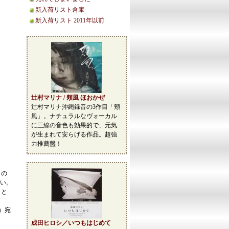
新入荷リスト倉庫
新入荷リスト 2011年以前
辻村マリナ / 頬風 ほおかぜ
辻村マリナ沖縄録音の3作目「頬
風」。ナチュラルなヴォーカル
に三線の音色も効果的で、元気
が生まれて安らげる作品。超強
力推薦盤！
この
い。
こと
等）宛
成田ヒロシ／いつもはじめて