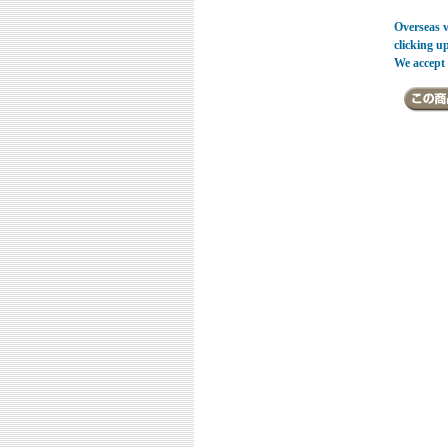
Overseas vi
clicking u
We accept 