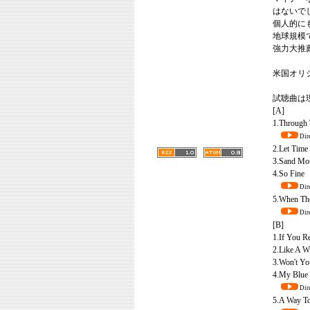
はないで
個人的に
地球規模
強力大推
米国オリ
試聴曲は
[A]
1.Through 
Dire
2.Let Time
3.Sand Mou
4.So Fine
Dire
5.When The
Dire
[B]
1.If You Re
2.Like A W
3.Won't Yo
4.My Blue
Dire
5.A Way T