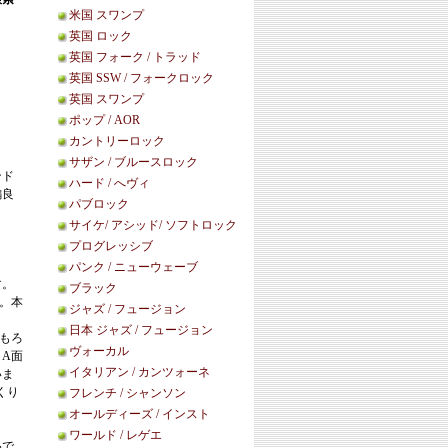
米国 スワンプ
英国 ロック
英国 フォーク / トラッド
英国 SSW / フォークロック
英国 スワンプ
ポップ / AOR
カントリーロック
サザン / ブルースロック
ンド
ハード / へヴィ
編良
パブロック
サイケ/ アシッド/ ソフトロック
プログレッシブ
パンク / ニューウェーブ
す。
ブラック
女。本
ジャズ / フュージョン
日本 ジャズ / フュージョン
もろ
ヴォーカル
A面
イタリアン / カンツォーネ
いま
くり
フレンチ / シャンソン
オールディーズ / インスト
ワールド / レゲエ
品で