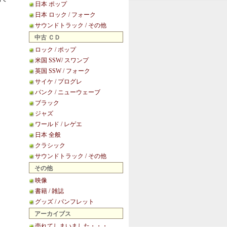
日本 ポップ
日本 ロック / フォーク
サウンドトラック / その他
中古 ＣＤ
ロック / ポップ
米国 SSW/ スワンプ
英国 SSW / フォーク
サイケ / プログレ
パンク / ニューウェーブ
ブラック
ジャズ
ワールド / レゲエ
日本 全般
クラシック
サウンドトラック / その他
その他
映像
書籍 / 雑誌
グッズ / パンフレット
アーカイブス
売れてしまいました・・・