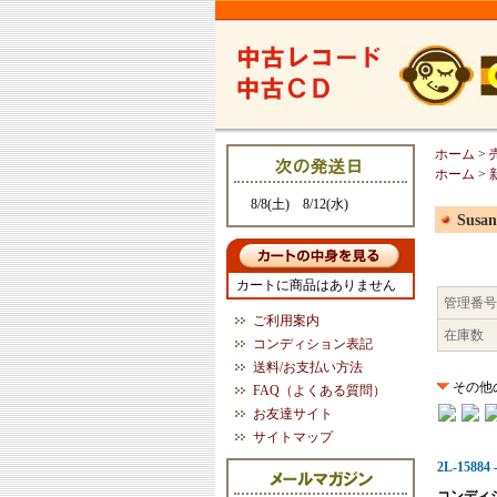
ホーム
>
ホーム
>
8/8(土) 8/12(水)
Susan
カートに商品はありません
管理番号
ご利用案内
在庫数
コンディション表記
送料/お支払い方法
その他
FAQ（よくある質問）
お友達サイト
サイトマップ
2L-15884 -
コンディ