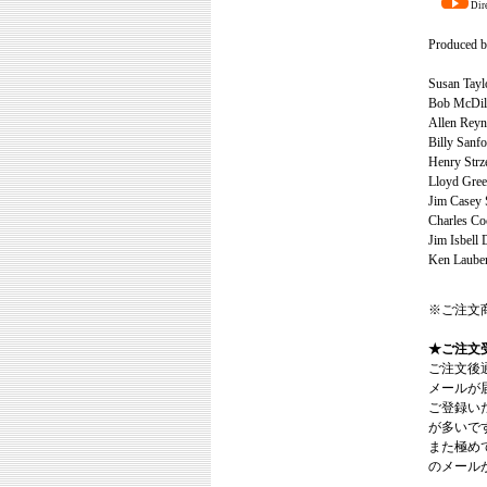
Dire
Produced b
Susan Tayl
Bob McDill
Allen Reyn
Billy Sanfo
Henry Strze
Lloyd Green
Jim Casey
Charles Co
Jim Isbell
Ken Laube
※ご注文
★ご注文
ご注文後
メールが
ご登録い
が多いで
また極めてまれ
のメール