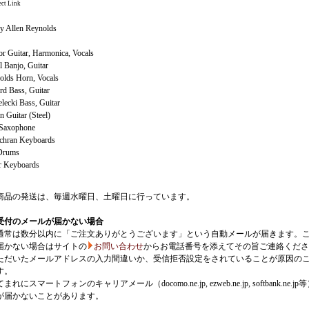
ct Link
y Allen Reynolds
or Guitar, Harmonica, Vocals
 Banjo, Guitar
olds Horn, Vocals
rd Bass, Guitar
lecki Bass, Guitar
 Guitar (Steel)
 Saxophone
chran Keyboards
 Drums
r Keyboards
商品の発送は、毎週水曜日、土曜日に行っています。
受付のメールが届かない場合
通常は数分以内に「ご注文ありがとうございます」という自動メールが届きます。
届かない場合はサイトの
お問い合わせ
からお電話番号を添えてその旨ご連絡くださ
ただいたメールアドレスの入力間違いか、受信拒否設定をされていることが原因の
す。
にスマートフォンのキャリアメール（docomo.ne.jp, ezweb.ne.jp, softbank.ne.jp
が届かないことがあります。