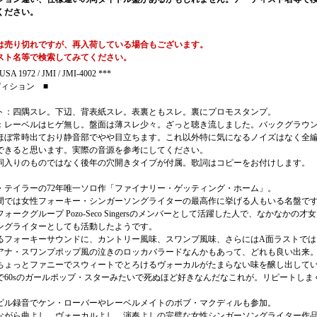
ください。
は売り切れですが、再入荷している場合もございます。
スト名等で検索してみてください。
USA 1972 / JMI / JMI-4002 ***
ディション ■
ト：四隅スレ。下辺、背表紙スレ。表裏ともスレ。裏にプロモスタンプ。
：レーベルはヒゲ無し。盤面は薄スレ少々。ざっと聴き流しました。バックグラウ
ほぼ常時出ており静音部でやや目立ちます。これ以外特に気になるノイズはなく全
できると思います。実際の音源を参考にしてください。
詞入りのものではなく後年の穴開きタイプが付属。歌詞はコピーをお付けします。
・テイラーの72年唯一ソロ作「ファイナリー・ゲッティング・ホーム」。
間では女性フォーキー・シンガーソングライターの最高作に挙げる人もいる名盤で
フォークグループ Pozo-Seco Singersのメンバーとして活躍した人で、なかなかの才
ングライターとしても活動したようです。
るフォーキーサウンドに、カントリー風味、スワンプ風味、さらにはA面ラストでは
アナ・スワンプポップ風の泣きのロッカバラードなんかもあって、どれも良い出来。
ちょっとファニーでスウィートでとろけるヴォーカルがたまらない味を醸し出して
で60sのガールポップ・スターみたいで死ぬほど好きなんだなこれが。リピートしま
ビル録音でケン・ローバーやレーベルメイトのボブ・マクディルも参加。
ながら曲よし、ヴォーカルよし、演奏よしの完璧な女性シンガーソングライター作