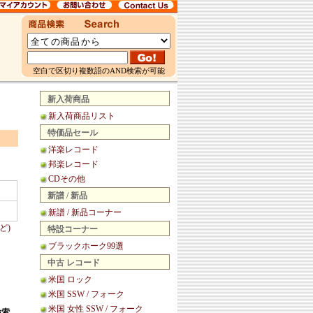
空白で区切り複数語のAND検索が可能
新入荷商品
新入荷商品リスト
特価品セール
洋楽レコード
邦楽レコード
CDその他
新譜 / 新品
新譜 / 新品コーナー
ど)
特設コーナー
ブラックホーク99選
中古 レコード
米国 ロック
米国 SSW / フォーク
米国 女性 SSW / フォーク
検索