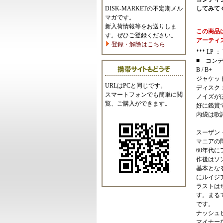
DISK-MARKETの不定期メル
してみて
マガです。
新入荷情報等をお送りしま
この商品
す。ぜひご登録ください。
アーティ
登録・解除はこちら
*** LP ： 
■ コン
B / B+
ジャケッ
URLはPCと同じです。
ディスク
スマートフォンでも簡単に閲
ノイズが
覧、ご購入ができます。
好に鑑賞
内袋は歌
スーザン
マニアの
60年代に
作後はソ
基本とな
にルイジ
ラストは
す。まる
です。
ナッシュ
マイナー