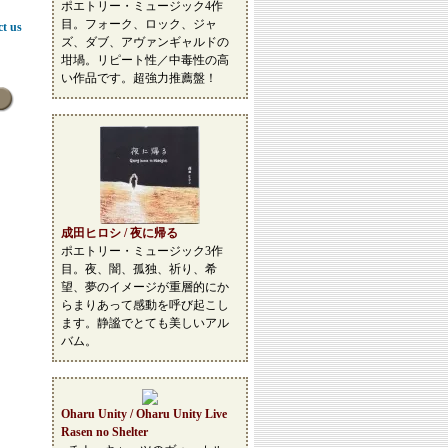
ポエトリー・ミュージック4作
目。フォーク、ロック、ジャ
ct us
ズ、ダブ、アヴァンギャルドの
坩堝。リピート性／中毒性の高
い作品です。超強力推薦盤！
成田ヒロシ / 夜に帰る
ポエトリー・ミュージック3作
目。夜、闇、孤独、祈り、希
望、夢のイメージが重層的にか
らまりあって感動を呼び起こし
ます。静謐でとても美しいアル
バム。
Oharu Unity / Oharu Unity Live
Rasen no Shelter