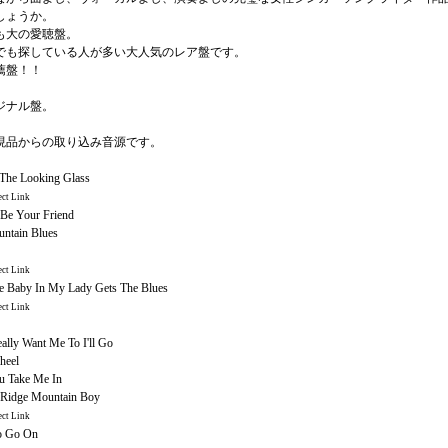
しょうか。
も大の愛聴盤。
でも探している人が多い大人気のレア盤です。
薦盤！！
ジナル盤。
現品からの取り込み音源です。
The Looking Glass
ct Link
 Be Your Friend
ntain Blues
ct Link
 Baby In My Lady Gets The Blues
ct Link
ally Want Me To I'll Go
heel
u Take Me In
 Ridge Mountain Boy
ct Link
o Go On