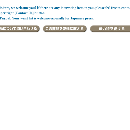
sitors, we welcome you! If there are any interesting item to you, please feel free to conta
pper right [Contact Us] button.
Paypal. Your want list is welcome especially for Japanese press.