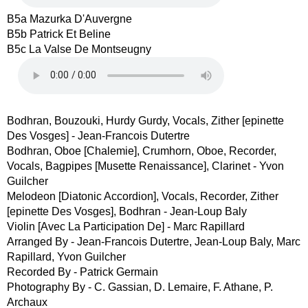
B5a Mazurka D'Auvergne
B5b Patrick Et Beline
B5c La Valse De Montseugny
Bodhran, Bouzouki, Hurdy Gurdy, Vocals, Zither [epinette
Des Vosges] - Jean-Francois Dutertre
Bodhran, Oboe [Chalemie], Crumhorn, Oboe, Recorder,
Vocals, Bagpipes [Musette Renaissance], Clarinet - Yvon
Guilcher
Melodeon [Diatonic Accordion], Vocals, Recorder, Zither
[epinette Des Vosges], Bodhran - Jean-Loup Baly
Violin [Avec La Participation De] - Marc Rapillard
Arranged By - Jean-Francois Dutertre, Jean-Loup Baly, Marc
Rapillard, Yvon Guilcher
Recorded By - Patrick Germain
Photography By - C. Gassian, D. Lemaire, F. Athane, P.
Archaux