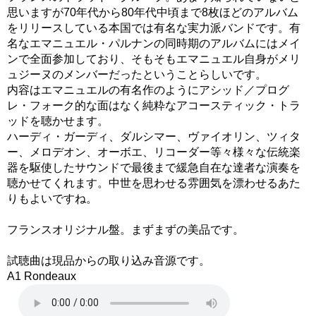
思いますが70年代から80年代中頃まで8枚ほどのアルバム
をリリースしている本国では有名な実力派バンドです。有
名なエマニュエル・パルナンの同時期のアルバムにはメイ
ンで全面参加しており、そもそもエマニュエル自身がメリ
ュジーヌのメンバーだったということらしいです。
内容はエマニュエルの有名作のようにアシッド／プログ
レ・フォーク的な面はなく純粋なアコースティック・トラ
ッドを聴かせます。
ハーディ・ガーディ、ダルシマー、ヴァイオリン、ツィタ
ー、メロデオン、オーボエ、リコーダー等々様々な伝統楽
器を駆使したサウンドで最後まで緩急自在な達者な演奏を
聴かせてくれます。中世を思わせる雰囲気を漂わせるあた
りもよいですね。
フランスオリジナル盤。まずまずの美品です。
試聴曲は現品からの取り込み音源です。
A1 Rondeaux