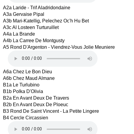
A2a Laride - Trif Aladridondaine
A3a Gervaise Pipal
A3b Mari-Katellig, Pelechez Oc'h Hu Bet
A3c Al Losteen Turturuillet
A4a La Brande
A4b La Carree De Montgusty
A5 Rond D'Argenton - Viendrez-Vous Jolie Meuniere
A6a Chez Le Bon Dieu
A6b Chez Maud Almane
B1a Le Turlubino
B1b Polka D'Olivia
B2a En Avant Deux De Travers
B2b En Avant Deux De Ploeuc
B3 Rond De Saint Vincent - La Petite Lingere
B4 Cercle Circassien