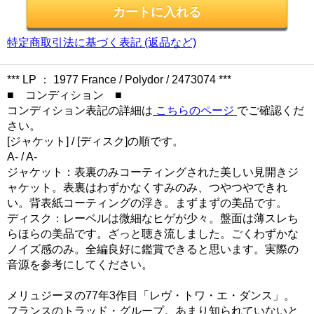
特定商取引法に基づく表記 (返品など)
*** LP ： 1977 France / Polydor / 2473074 ***
■ コンディション ■
コンディション表記の詳細は
こちらのページ
でご確認くだ
さい。
[ジャケット] / [ディスク]の順です。
A- / A-
ジャケット：表裏のみコーティングされた美しい見開きジ
ャケット。表裏はわずかなくすみのみ、つやつやできれ
い。背表紙コーティングの浮き。まずまずの美品です。
ディスク：レーベルは微細なヒゲが少々。盤面は薄スレち
らほらの美品です。ざっと聴き流しました。ごくわずかな
ノイズ感のみ。全編良好に鑑賞できると思います。実際の
音源を参考にしてください。
メリュジーヌの77年3作目「レヴ・トワ・エ・ダンス」。
フランスのトラッド・グループ。あまり知られていないと